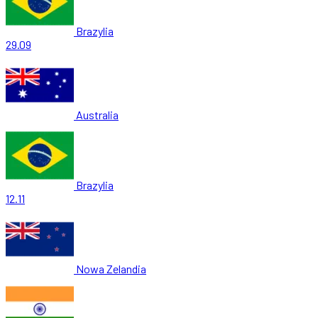
Brazylia
29.09
Australia
Brazylia
12.11
Nowa Zelandia