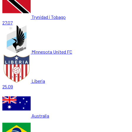
Trynidad i Tobago
27.07
Minnesota United FC
Liberia
25.09
Australia