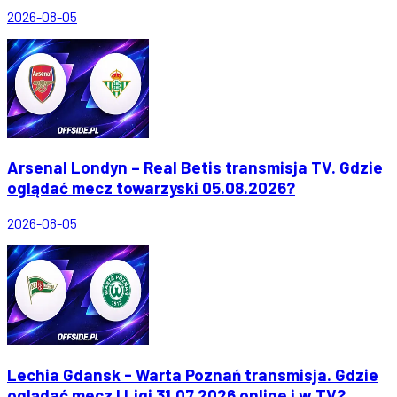
2026-08-05
Arsenal Londyn – Real Betis transmisja TV. Gdzie
oglądać mecz towarzyski 05.08.2026?
2026-08-05
Lechia Gdansk - Warta Poznań transmisja. Gdzie
oglądać mecz I Ligi 31.07.2026 online i w TV?