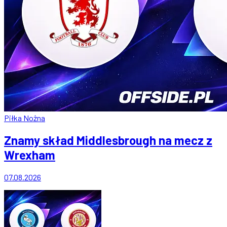
Piłka Nożna
Znamy skład Middlesbrough na mecz z
Wrexham
07.08.2026