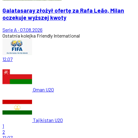
Galatasaray złożył ofertę za Rafa Leão, Milan
oczekuje wyższej kwoty
Serie A
·
07.08.2026
Ostatnia kolejka
Friendly International
12.07
Oman U20
Tajikistan U20
1
2
12.07