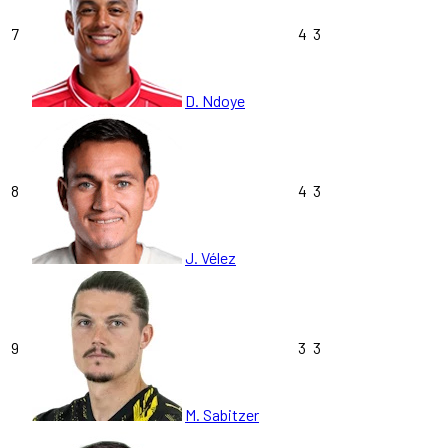
7
4
3
D. Ndoye
8
4
3
J. Vélez
9
3
3
M. Sabitzer