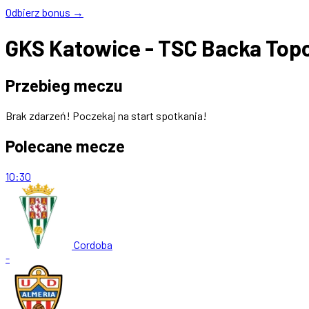
Odbierz bonus →
GKS Katowice - TSC Backa Topol
Przebieg meczu
Brak zdarzeń! Poczekaj na start spotkania!
Polecane mecze
10:30
Cordoba
-