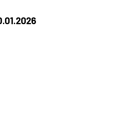
0.01.2026