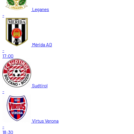
Leganes
-
Mérida AD
-
17:00
Sudtirol
-
Virtus Verona
-
18:30