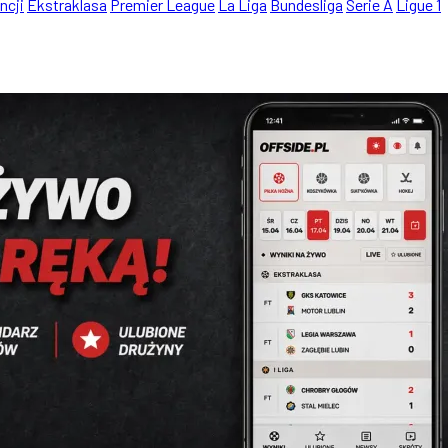
ncji
Ekstraklasa
Premier League
La Liga
Bundesliga
Serie A
Ligue 1