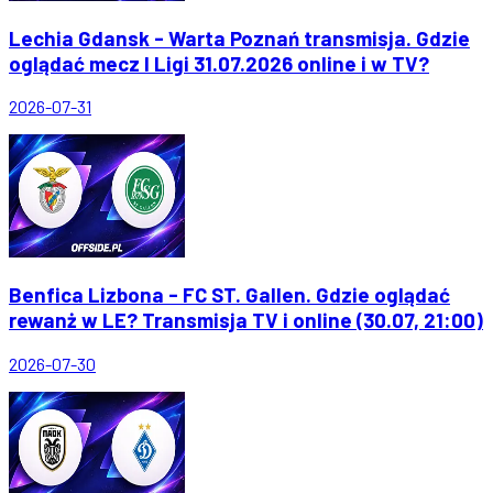
Lechia Gdansk - Warta Poznań transmisja. Gdzie
oglądać mecz I Ligi 31.07.2026 online i w TV?
2026-07-31
Benfica Lizbona - FC ST. Gallen. Gdzie oglądać
rewanż w LE? Transmisja TV i online (30.07, 21:00)
2026-07-30