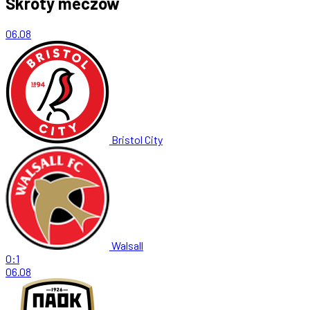
Skróty meczów
06.08
Bristol City
Walsall
0:1
06.08