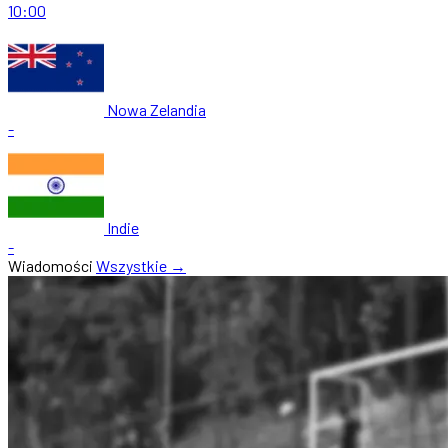
10:00
Nowa Zelandia
-
Indie
-
Wiadomości
Wszystkie →