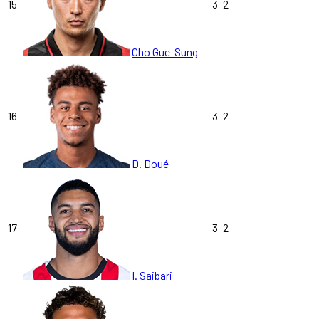
15
3
2
Cho Gue-Sung
16
3
2
D. Doué
17
3
2
I. Saibari