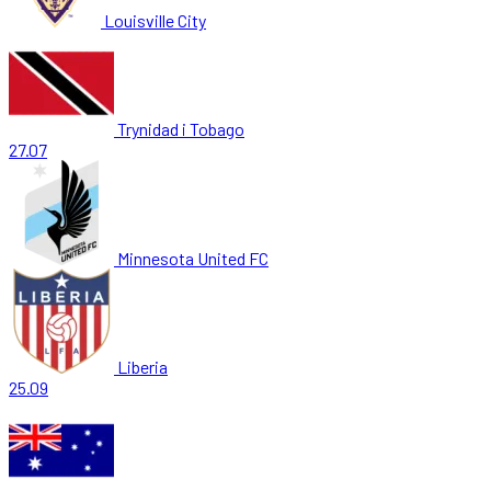
Louisville City
Trynidad i Tobago
27.07
Minnesota United FC
Liberia
25.09