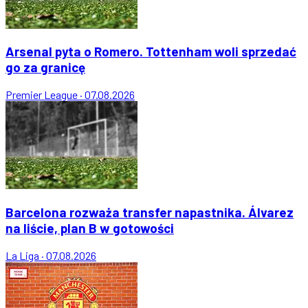
Arsenal pyta o Romero. Tottenham woli sprzedać
go za granicę
Premier League
·
07.08.2026
Barcelona rozważa transfer napastnika. Álvarez
na liście, plan B w gotowości
La Liga
·
07.08.2026