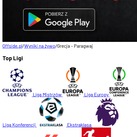
Offside.pl
/
Wyniki na żywo
/
Grecja - Paragwaj
Top Ligi
Liga Mistrzów
Liga Europy
Liga Konferencji
Ekstraklasa