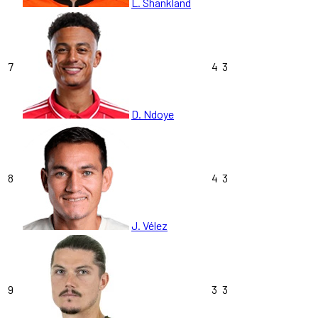
L. Shankland
7
4
3
D. Ndoye
8
4
3
J. Vélez
9
3
3