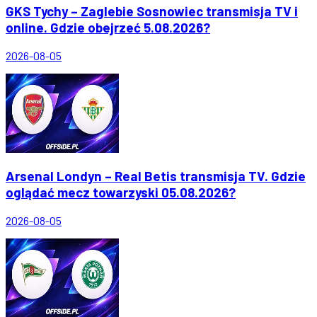
GKS Tychy – Zaglebie Sosnowiec transmisja TV i
online. Gdzie obejrzeć 5.08.2026?
2026-08-05
Arsenal Londyn – Real Betis transmisja TV. Gdzie
oglądać mecz towarzyski 05.08.2026?
2026-08-05