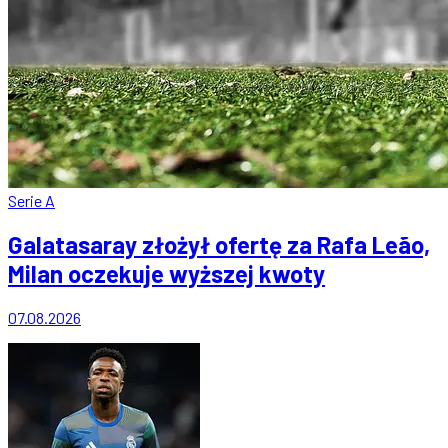
Serie A
Galatasaray złożył ofertę za Rafa Leão,
Milan oczekuje wyższej kwoty
07.08.2026