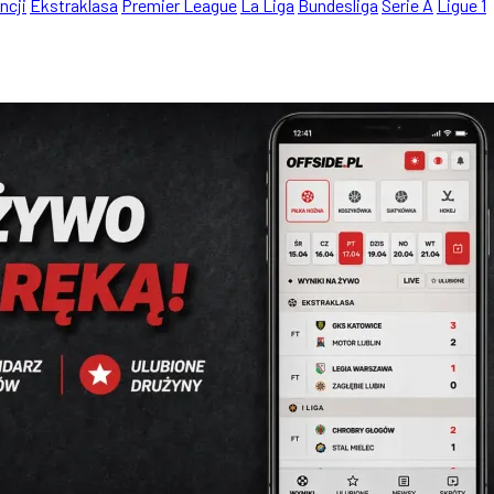
ncji
Ekstraklasa
Premier League
La Liga
Bundesliga
Serie A
Ligue 1