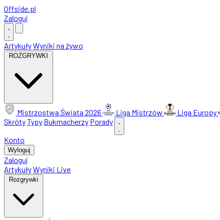
Offside
.
pl
Zaloguj
Artykuły
Wyniki na żywo
ROZGRYWKI
Mistrzostwa Świata 2026
Liga Mistrzów
Liga Europy
Skróty
Typy
Bukmacherzy
Porady
Konto
Wyloguj
Zaloguj
Artykuły
Wyniki Live
Rozgrywki