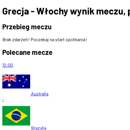
Grecja - Włochy wynik meczu, p
Przebieg meczu
Brak zdarzeń! Poczekaj na start spotkania!
Polecane mecze
12:00
Australia
-
Brazylia