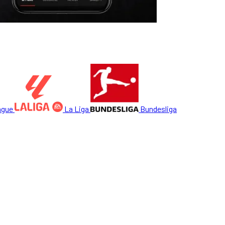
ague
La Liga
Bundesliga