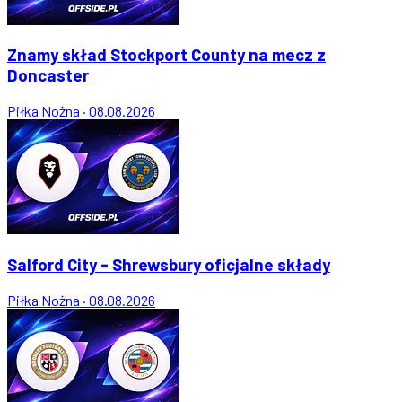
Znamy skład Stockport County na mecz z
Doncaster
Piłka Nożna
·
08.08.2026
Salford City - Shrewsbury oficjalne składy
Piłka Nożna
·
08.08.2026