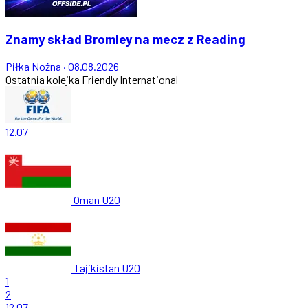
Znamy skład Bromley na mecz z Reading
Piłka Nożna
·
08.08.2026
Ostatnia kolejka
Friendly International
12.07
Oman U20
Tajikistan U20
1
2
12.07