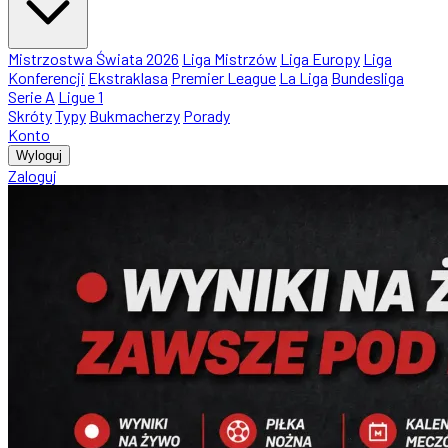
Mistrzostwa Świata 2026
Liga Mistrzów
Liga Europy
Liga
Konferencji
Ekstraklasa
Premier League
La Liga
Bundesliga
Serie A
Ligue 1
Skróty
Typy
Bukmacherzy
Porady
Konto
Wyloguj
Zaloguj