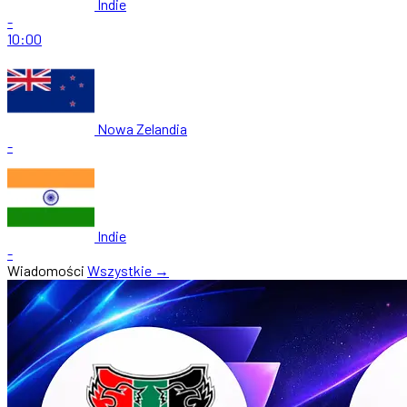
Indie
-
10:00
Nowa Zelandia
-
Indie
-
Wiadomości
Wszystkie →