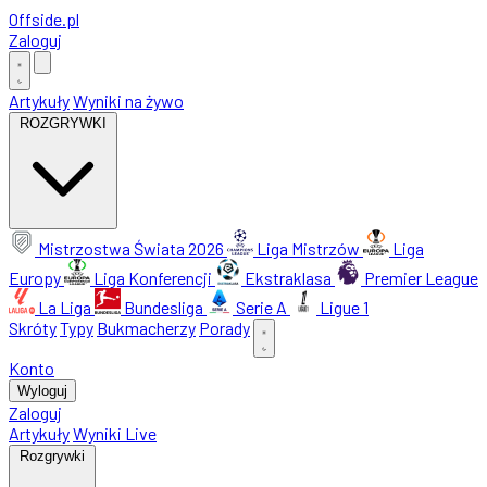
Offside
.
pl
Zaloguj
Artykuły
Wyniki na żywo
ROZGRYWKI
Mistrzostwa Świata 2026
Liga Mistrzów
Liga
Europy
Liga Konferencji
Ekstraklasa
Premier League
La Liga
Bundesliga
Serie A
Ligue 1
Skróty
Typy
Bukmacherzy
Porady
Konto
Wyloguj
Zaloguj
Artykuły
Wyniki Live
Rozgrywki