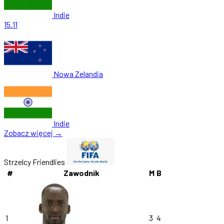
Indie
15.11
Nowa Zelandia
Indie
Zobacz więcej →
Strzelcy Friendlies
#
Zawodnik
M
B
1
3
4