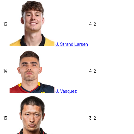
13
4
2
J. Strand Larsen
14
4
2
J. Vásquez
15
3
2