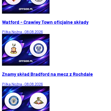
Watford - Crawley Town oficjalne składy
Piłka Nożna
·
08.08.2026
Znamy skład Bradford na mecz z Rochdale
Piłka Nożna
·
08.08.2026