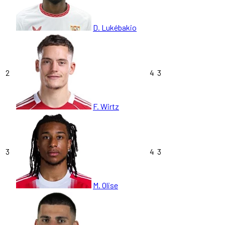
D. Lukébakio
2
4
3
F. Wirtz
3
4
3
M. Olise