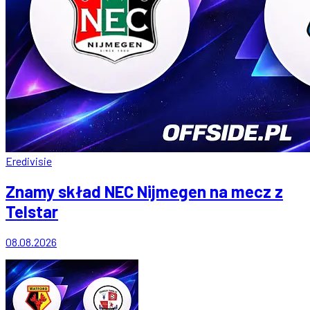
Eredivisie
Znamy skład NEC Nijmegen na mecz z
Telstar
08.08.2026