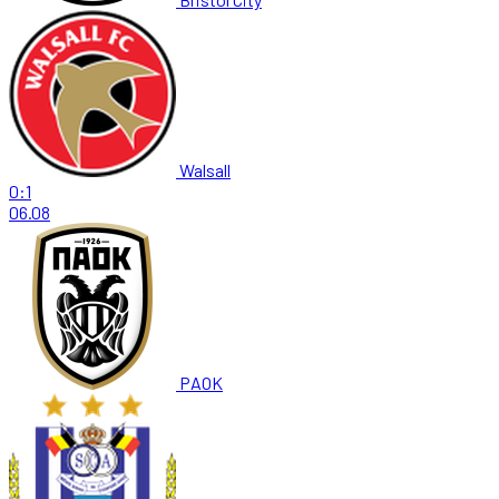
Walsall
0:1
06.08
PAOK