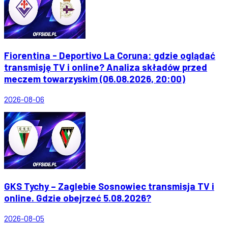
Fiorentina - Deportivo La Coruna: gdzie oglądać
transmisję TV i online? Analiza składów przed
meczem towarzyskim (06.08.2026, 20:00)
2026-08-06
GKS Tychy – Zaglebie Sosnowiec transmisja TV i
online. Gdzie obejrzeć 5.08.2026?
2026-08-05