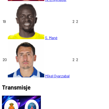
19
2
2
S. Mané
20
2
2
Mikel Oyarzabal
Transmisje