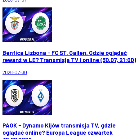
Benfica Lizbona - FC ST. Gallen. Gdzie oglądać
rewanż w LE? Transmisja TV i online (30.07, 21:00)
2026-07-30
PAOK - Dynamo Kijów transmisja TV, gdzie
oglądać online? Europa League czwartek