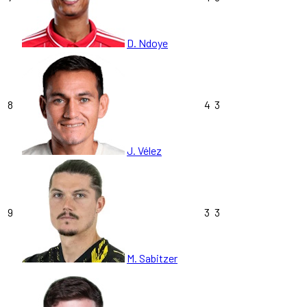
D. Ndoye
8
4
3
J. Vélez
9
3
3
M. Sabitzer