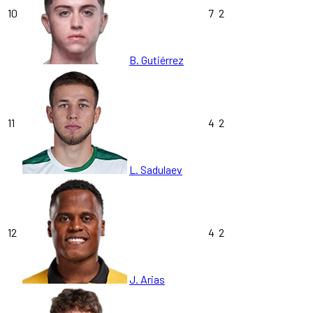
10
7
2
B. Gutiérrez
11
4
2
L. Sadulaev
12
4
2
J. Arias