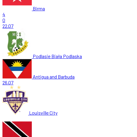
Birma
4
0
22.07
Podlasie Biała Podlaska
Antigua and Barbuda
26.07
Louisville City