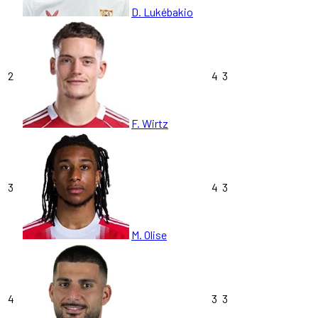
D. Lukébakio
2
4
3
F. Wirtz
3
4
3
M. Olise
4
3
3