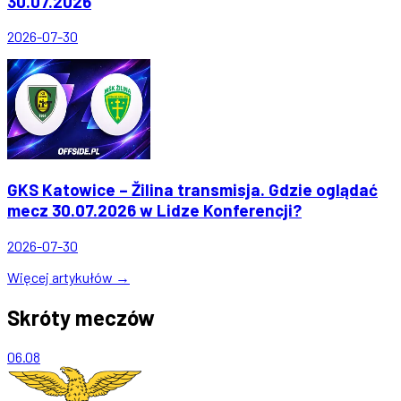
30.07.2026
2026-07-30
GKS Katowice – Žilina transmisja. Gdzie oglądać
mecz 30.07.2026 w Lidze Konferencji?
2026-07-30
Więcej artykułów →
Skróty meczów
06.08