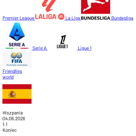
Premier League
La Liga
Bundesliga
Serie A
Ligue 1
Friendlies
world
Hiszpania
04.06.2026
1
:
1
Koniec