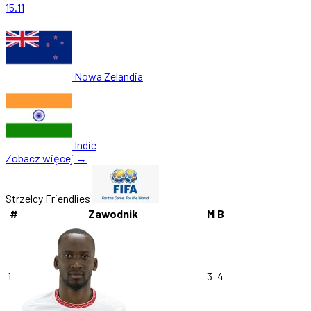
15.11
Nowa Zelandia
Indie
Zobacz więcej →
Strzelcy Friendlies
#
Zawodnik
M
B
1
3
4