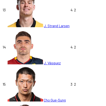
13
4
2
J. Strand Larsen
14
4
2
J. Vásquez
15
3
2
Cho Gue-Sung