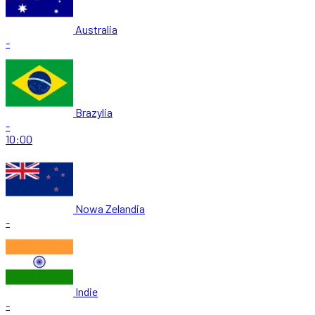
Australia
-
Brazylia
-
10:00
Nowa Zelandia
-
Indie
-