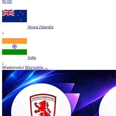
10:00
Nowa Zelandia
-
Indie
-
Wiadomości
Wszystkie →