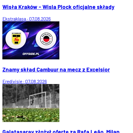
Wisła Kraków - Wisla Plock oficjalne składy
Ekstraklasa
·
07.08.2026
Znamy skład Cambuur na mecz z Excelsior
Eredivisie
·
07.08.2026
Galatasaray złożył ofertę za Rafa Leão, Milan