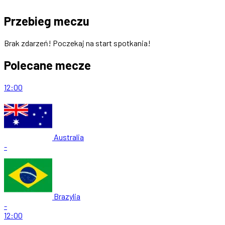
Przebieg meczu
Brak zdarzeń! Poczekaj na start spotkania!
Polecane mecze
12:00
Australia
-
Brazylia
-
12:00