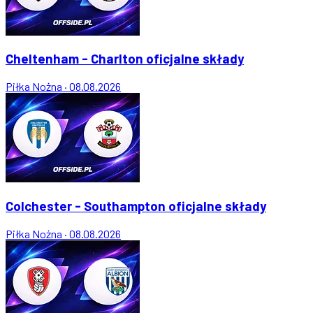
Cheltenham - Charlton oficjalne składy
Piłka Nożna
·
08.08.2026
Colchester - Southampton oficjalne składy
Piłka Nożna
·
08.08.2026