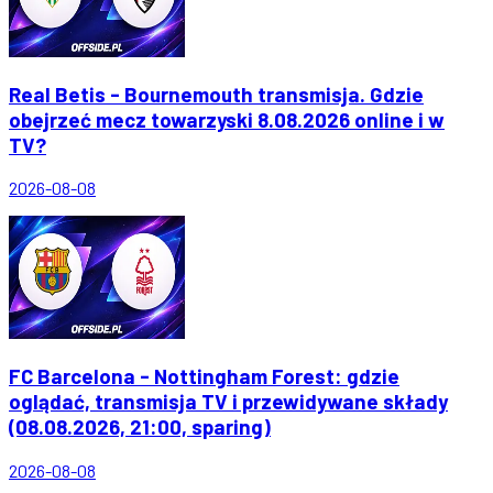
Real Betis - Bournemouth transmisja. Gdzie
obejrzeć mecz towarzyski 8.08.2026 online i w
TV?
2026-08-08
FC Barcelona - Nottingham Forest: gdzie
oglądać, transmisja TV i przewidywane składy
(08.08.2026, 21:00, sparing)
2026-08-08