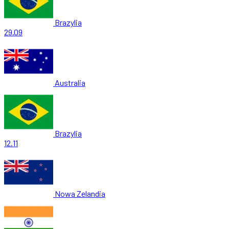
Brazylia
29.09
Australia
Brazylia
12.11
Nowa Zelandia