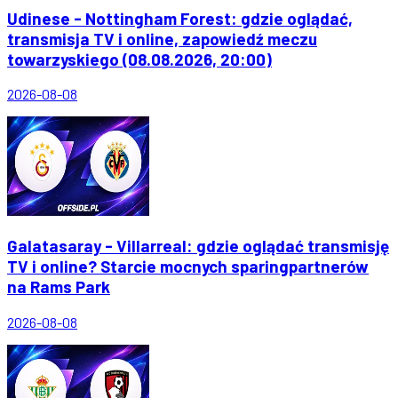
Udinese - Nottingham Forest: gdzie oglądać,
transmisja TV i online, zapowiedź meczu
towarzyskiego (08.08.2026, 20:00)
2026-08-08
Galatasaray - Villarreal: gdzie oglądać transmisję
TV i online? Starcie mocnych sparingpartnerów
na Rams Park
2026-08-08