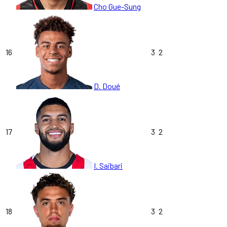
Cho Gue-Sung
16
3
2
D. Doué
17
3
2
I. Saibari
18
3
2