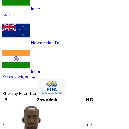
Indie
15.11
Nowa Zelandia
Indie
Zobacz więcej →
Strzelcy Friendlies
#
Zawodnik
M
B
1
3
4