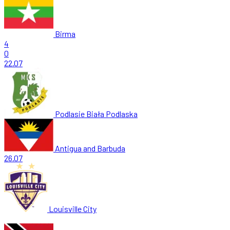
Birma
4
0
22.07
Podlasie Biała Podlaska
Antigua and Barbuda
26.07
Louisville City