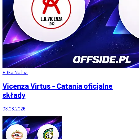
Piłka Nożna
Vicenza Virtus - Catania oficjalne
składy
08.08.2026