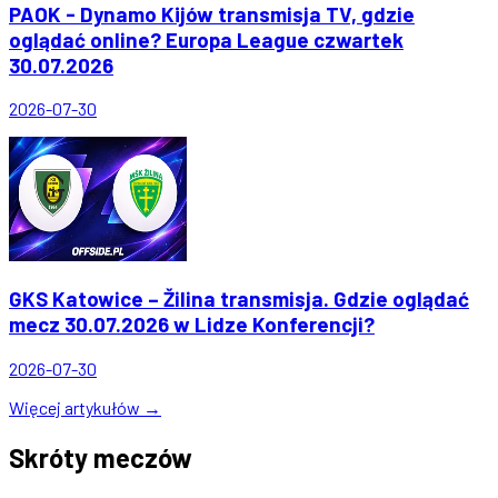
PAOK - Dynamo Kijów transmisja TV, gdzie
oglądać online? Europa League czwartek
30.07.2026
2026-07-30
GKS Katowice – Žilina transmisja. Gdzie oglądać
mecz 30.07.2026 w Lidze Konferencji?
2026-07-30
Więcej artykułów →
Skróty meczów