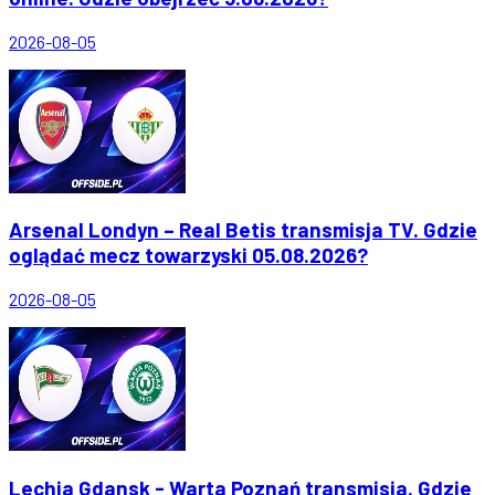
2026-08-05
Arsenal Londyn – Real Betis transmisja TV. Gdzie
oglądać mecz towarzyski 05.08.2026?
2026-08-05
Lechia Gdansk - Warta Poznań transmisja. Gdzie