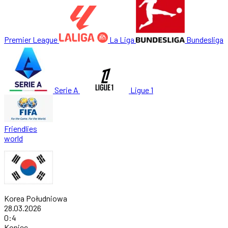
Premier League
La Liga
Bundesliga
Serie A
Ligue 1
Friendlies
world
Korea Południowa
28.03.2026
0
:
4
Koniec