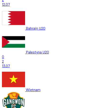
12.07
Bahrajn U20
Palestyna U20
0
2
13.07
Wietnam