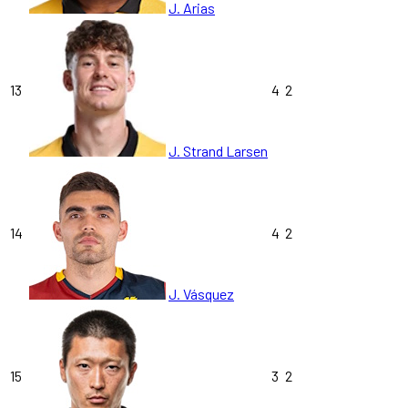
J. Arias
13
4
2
J. Strand Larsen
14
4
2
J. Vásquez
15
3
2