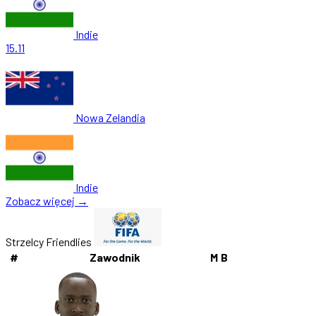
Indie
15.11
Nowa Zelandia
Indie
Zobacz więcej →
Strzelcy Friendlies
#
Zawodnik
M
B