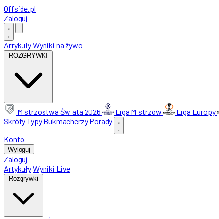
Offside
.
pl
Zaloguj
Artykuły
Wyniki na żywo
ROZGRYWKI
Mistrzostwa Świata 2026
Liga Mistrzów
Liga Europy
Skróty
Typy
Bukmacherzy
Porady
Konto
Wyloguj
Zaloguj
Artykuły
Wyniki Live
Rozgrywki