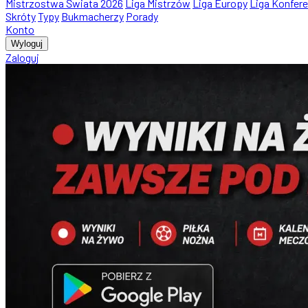
Mistrzostwa Świata 2026
Liga Mistrzów
Liga Europy
Liga Konfere
Skróty
Typy
Bukmacherzy
Porady
Konto
Wyloguj
Zaloguj