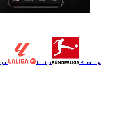
ague
La Liga
Bundesliga