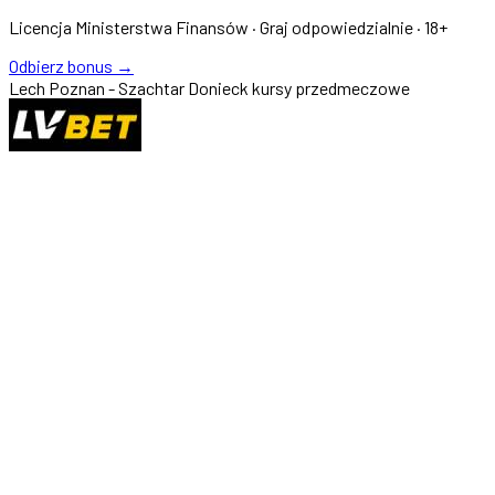
Licencja Ministerstwa Finansów · Graj odpowiedzialnie · 18+
Odbierz bonus →
Lech Poznan - Szachtar Donieck kursy przedmeczowe