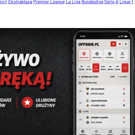
ncji
Ekstraklasa
Premier League
La Liga
Bundesliga
Serie A
Ligue 1