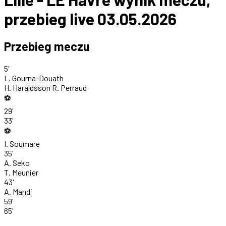
przebieg live 03.05.2026
Przebieg meczu
5'
L. Gourna-Douath
H. Haraldsson
R. Perraud
⚽
29'
33'
⚽
I. Soumare
35'
A. Seko
T. Meunier
43'
A. Mandi
59'
65'