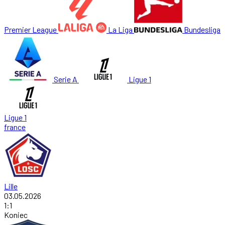
Premier League
La Liga
Bundesliga
Serie A
Ligue 1
Ligue 1
france
Lille
03.05.2026
1
:
1
Koniec