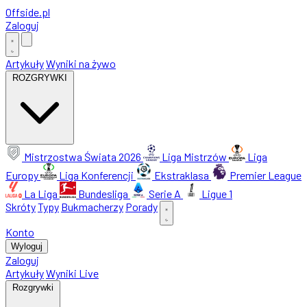
Offside
.
pl
Zaloguj
Artykuły
Wyniki na żywo
ROZGRYWKI
Mistrzostwa Świata 2026
Liga Mistrzów
Liga
Europy
Liga Konferencji
Ekstraklasa
Premier League
La Liga
Bundesliga
Serie A
Ligue 1
Skróty
Typy
Bukmacherzy
Porady
Konto
Wyloguj
Zaloguj
Artykuły
Wyniki Live
Rozgrywki