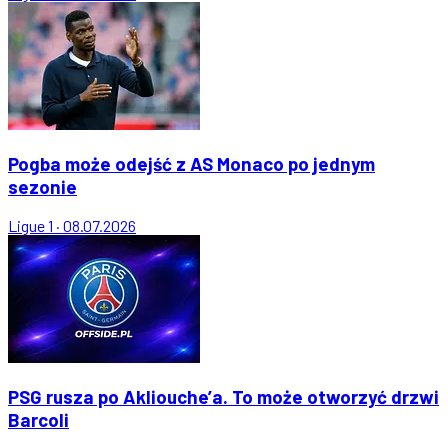
Pogba może odejść z AS Monaco po jednym
sezonie
Ligue 1
·
08.07.2026
PSG rusza po Akliouche’a. To może otworzyć drzwi
Barcoli