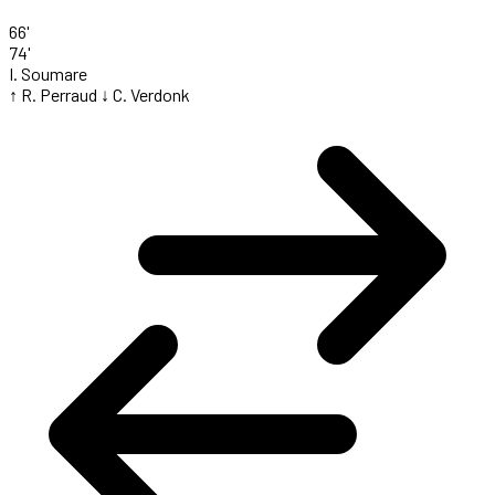
66'
74'
I. Soumare
↑ R. Perraud
↓ C. Verdonk