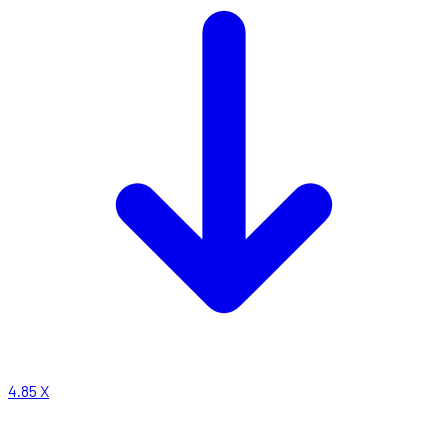
4.85
X