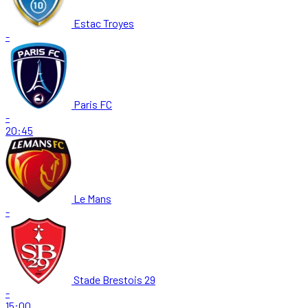
Estac Troyes
-
Paris FC
-
20:45
Le Mans
-
Stade Brestois 29
-
15:00