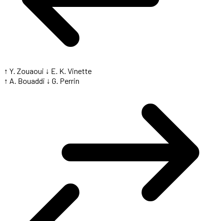
↑ Y. Zouaoui
↓ E. K. Vinette
↑ A. Bouaddi
↓ G. Perrin