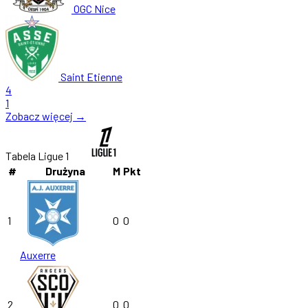
OGC Nice
Saint Etienne
4
1
Zobacz więcej →
Tabela Ligue 1
#
Drużyna
M
Pkt
1
0
0
Auxerre
2
0
0