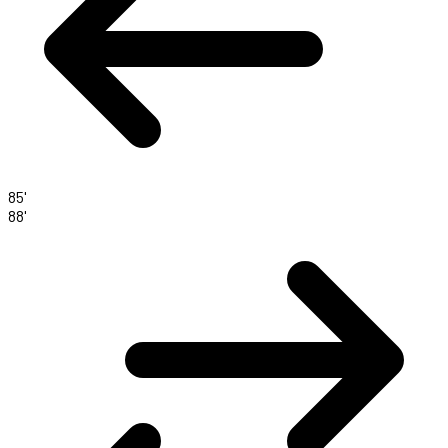
85'
88'