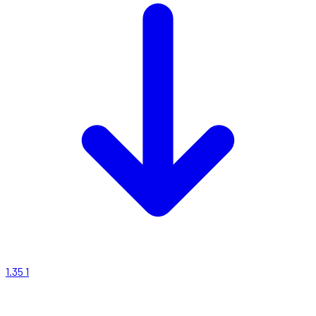
1.35
1