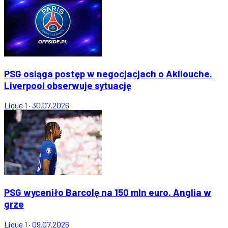
PSG osiąga postęp w negocjacjach o Akliouche.
Liverpool obserwuje sytuację
Ligue 1
·
30.07.2026
PSG wyceniło Barcolę na 150 mln euro. Anglia w
grze
Ligue 1
·
09.07.2026