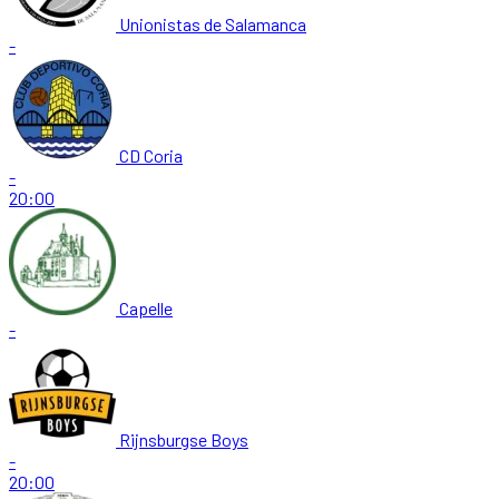
Unionistas de Salamanca
-
CD Coria
-
20:00
Capelle
-
Rijnsburgse Boys
-
20:00