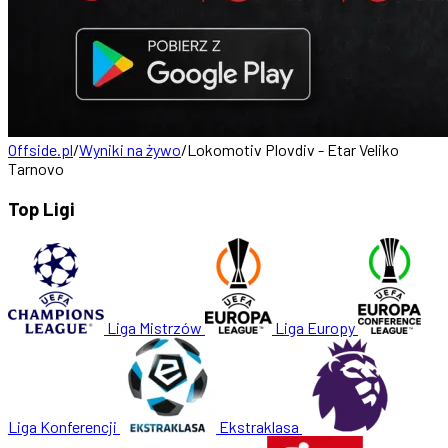
Offside.pl
/
Wyniki na żywo
/
Lokomotiv Plovdiv - Etar Veliko
Tarnovo
Top Ligi
Liga Mistrzów
Liga Europy
Liga Konferencji
Ekstraklasa