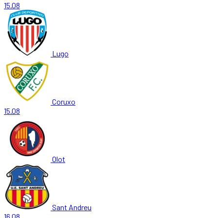
15.08
Lugo
Coruxo
15.08
Olot
Sant Andreu
16.08