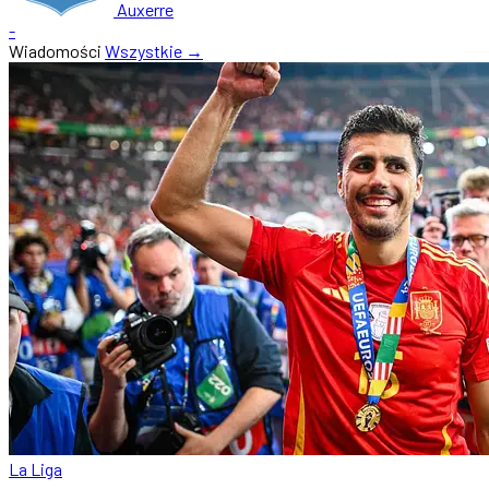
Auxerre
-
Wiadomości
Wszystkie →
La Liga