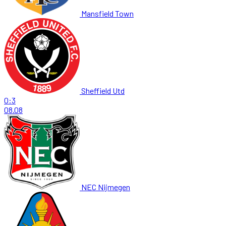
Mansfield Town
Sheffield Utd
0:3
08.08
NEC Nijmegen