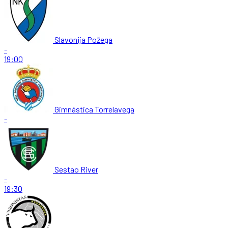
Slavonija Požega
-
19:00
Gimnástica Torrelavega
-
Sestao River
-
19:30