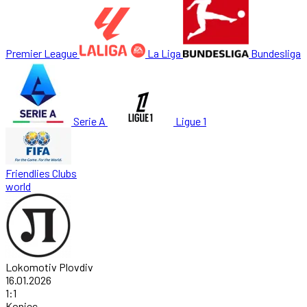
Premier League
La Liga
Bundesliga
Serie A
Ligue 1
Friendlies Clubs
world
Lokomotiv Plovdiv
16.01.2026
1
:
1
Koniec