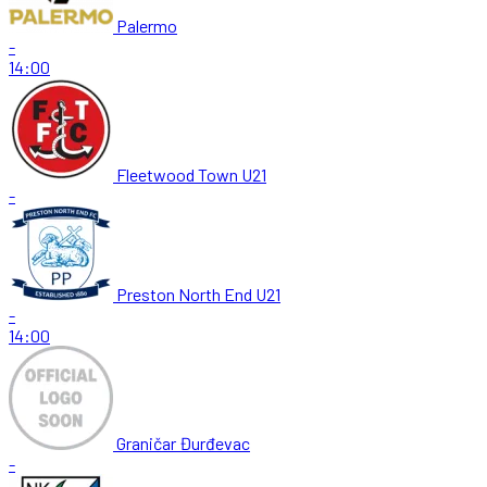
Palermo
-
14:00
Fleetwood Town U21
-
Preston North End U21
-
14:00
Graničar Đurđevac
-