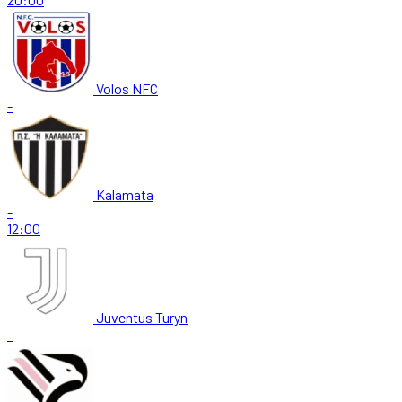
Volos NFC
-
Kalamata
-
12:00
Juventus Turyn
-