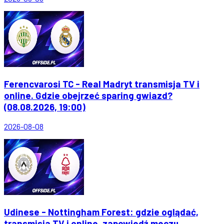
Ferencvarosi TC - Real Madryt transmisja TV i
online. Gdzie obejrzeć sparing gwiazd?
(08.08.2026, 19:00)
2026-08-08
Udinese - Nottingham Forest: gdzie oglądać,
transmisja TV i online, zapowiedź meczu