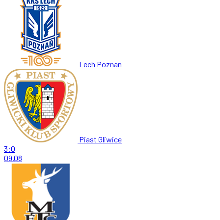
Lech Poznan
Piast Gliwice
3:0
09.08