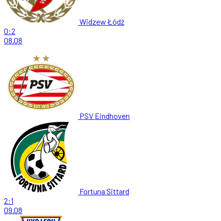
Widzew Łódź
0:2
08.08
PSV Eindhoven
Fortuna Sittard
2:1
09.08