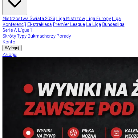
Mistrzostwa Świata 2026
Liga Mistrzów
Liga Europy
Liga
Konferencji
Ekstraklasa
Premier League
La Liga
Bundesliga
Serie A
Ligue 1
Skróty
Typy
Bukmacherzy
Porady
Konto
Wyloguj
Zaloguj