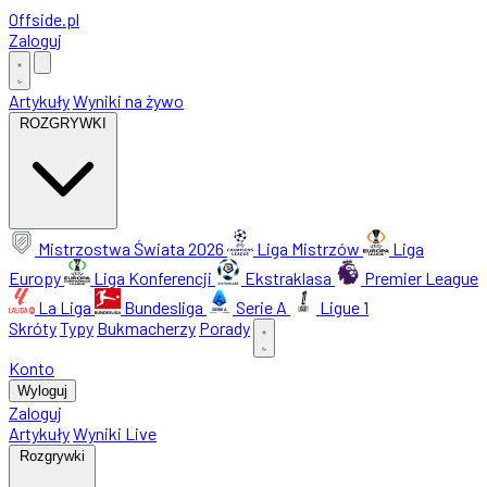
Offside
.
pl
Zaloguj
Artykuły
Wyniki na żywo
ROZGRYWKI
Mistrzostwa Świata 2026
Liga Mistrzów
Liga
Europy
Liga Konferencji
Ekstraklasa
Premier League
La Liga
Bundesliga
Serie A
Ligue 1
Skróty
Typy
Bukmacherzy
Porady
Konto
Wyloguj
Zaloguj
Artykuły
Wyniki Live
Rozgrywki