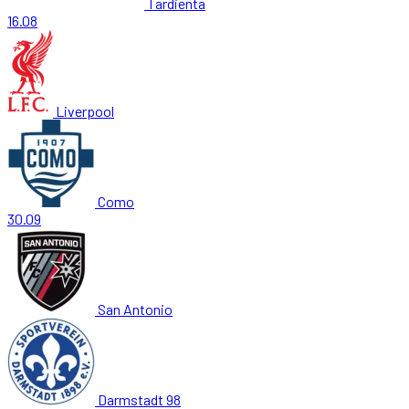
Tardienta
16.08
Liverpool
Como
30.09
San Antonio
Darmstadt 98