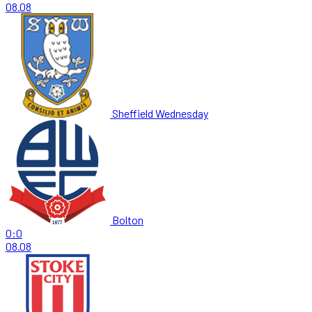
08.08
Sheffield Wednesday
Bolton
0:0
08.08