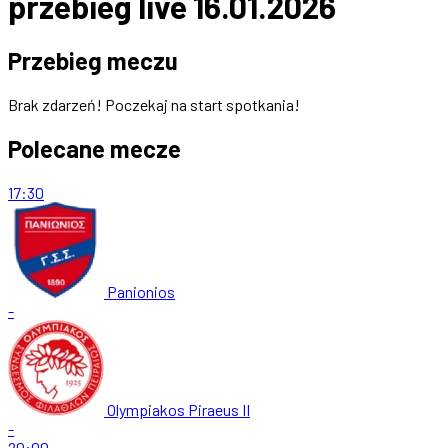
przebieg live 16.01.2026
Przebieg meczu
Brak zdarzeń! Poczekaj na start spotkania!
Polecane mecze
17:30
Panionios
-
Olympiakos Piraeus II
-
20:00