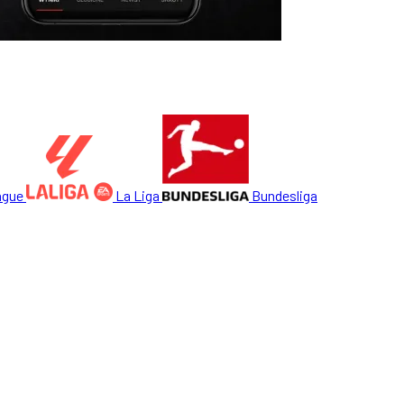
ague
La Liga
Bundesliga