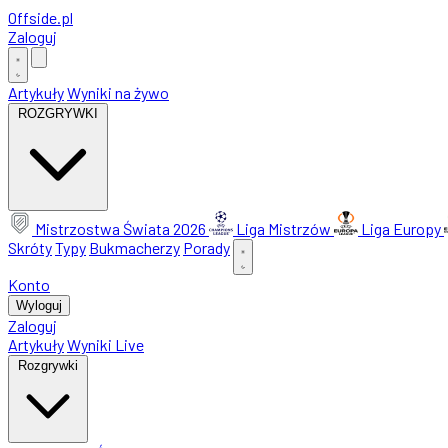
Offside
.
pl
Zaloguj
Artykuły
Wyniki na żywo
ROZGRYWKI
Mistrzostwa Świata 2026
Liga Mistrzów
Liga Europy
Skróty
Typy
Bukmacherzy
Porady
Konto
Wyloguj
Zaloguj
Artykuły
Wyniki Live
Rozgrywki