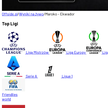
Offside.pl
/
Wyniki na żywo
/
Maroko - Ekwador
Top Ligi
Liga Mistrzów
Liga Europy
Lig
Serie A
Ligue 1
Friendlies
world