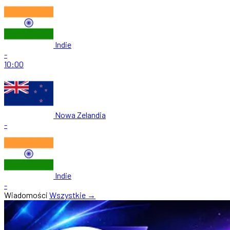
Indie
-
10:00
Nowa Zelandia
-
Indie
-
Wiadomości
Wszystkie →