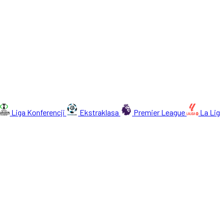
Liga Konferencji
Ekstraklasa
Premier League
La Li