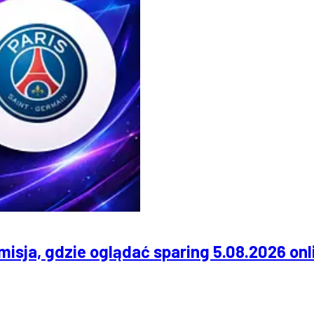
misja, gdzie oglądać sparing 5.08.2026 onl