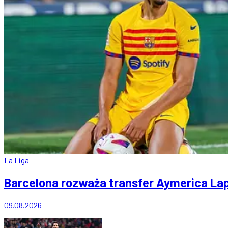
La Liga
Barcelona rozważa transfer Aymerica Lap
09.08.2026