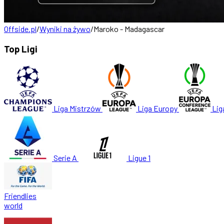
Offside.pl
/
Wyniki na żywo
/
Maroko - Madagascar
Top Ligi
Liga Mistrzów
Liga Europy
Lig
Serie A
Ligue 1
Friendlies
world