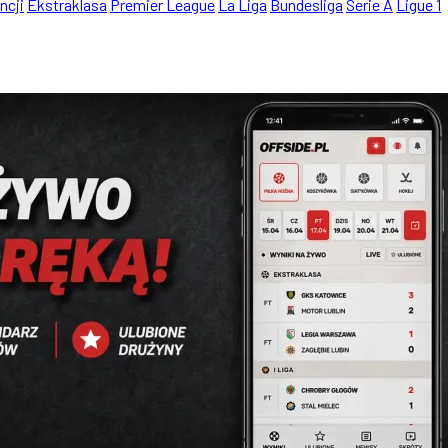
ncji
Ekstraklasa
Premier League
La Liga
Bundesliga
Serie A
Ligue 1