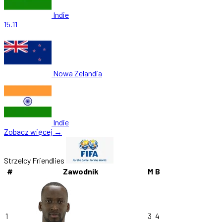
Indie
15.11
Nowa Zelandia
Indie
Zobacz więcej →
Strzelcy Friendlies
#
Zawodnik
M
B
1
3
4