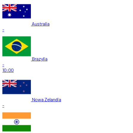
Australia
-
Brazylia
-
10:00
Nowa Zelandia
-