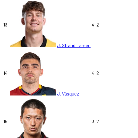
13
4
2
J. Strand Larsen
14
4
2
J. Vásquez
15
3
2