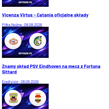
Vicenza Virtus - Catania oficjalne składy
Piłka Nożna
·
08.08.2026
Znamy skład PSV Eindhoven na mecz z Fortuna
Sittard
Eredivisie
·
08.08.2026