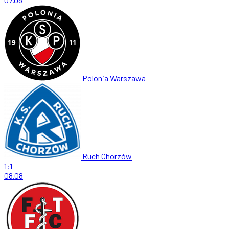
Polonia Warszawa
Ruch Chorzów
1:1
08.08