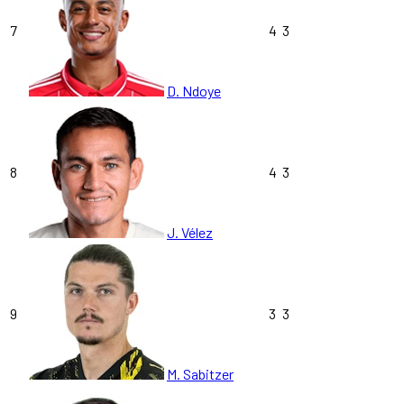
7
4
3
D. Ndoye
8
4
3
J. Vélez
9
3
3
M. Sabitzer