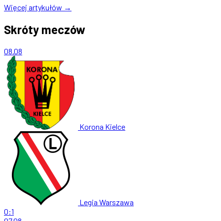
Więcej artykułów →
Skróty meczów
08.08
Korona Kielce
Legia Warszawa
0:1
07.08