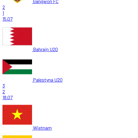
Gangwon FC
2
1
15.07
Bahrajn U20
Palestyna U20
3
2
18.07
Wietnam