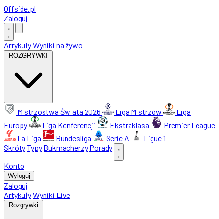
Offside
.
pl
Zaloguj
Artykuły
Wyniki na żywo
ROZGRYWKI
Mistrzostwa Świata 2026
Liga Mistrzów
Liga
Europy
Liga Konferencji
Ekstraklasa
Premier League
La Liga
Bundesliga
Serie A
Ligue 1
Skróty
Typy
Bukmacherzy
Porady
Konto
Wyloguj
Zaloguj
Artykuły
Wyniki Live
Rozgrywki