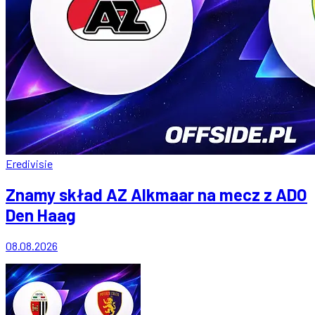
Eredivisie
Znamy skład AZ Alkmaar na mecz z ADO
Den Haag
08.08.2026