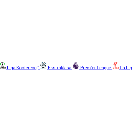
Liga Konferencji
Ekstraklasa
Premier League
La Li