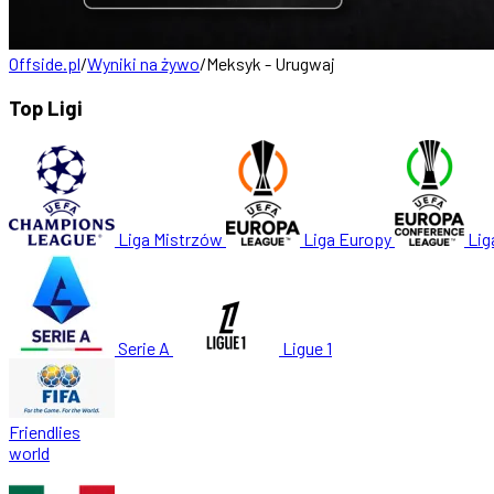
Offside.pl
/
Wyniki na żywo
/
Meksyk - Urugwaj
Top Ligi
Liga Mistrzów
Liga Europy
Lig
Serie A
Ligue 1
Friendlies
world