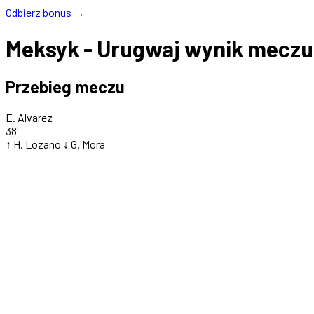
Odbierz bonus →
Meksyk - Urugwaj wynik meczu, 
Przebieg meczu
E. Alvarez
38'
↑ H. Lozano
↓ G. Mora