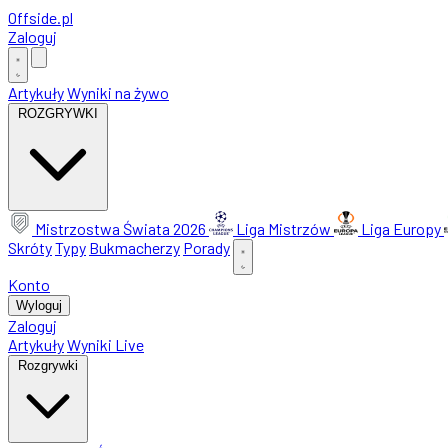
Offside
.
pl
Zaloguj
Artykuły
Wyniki na żywo
ROZGRYWKI
Mistrzostwa Świata 2026
Liga Mistrzów
Liga Europy
Skróty
Typy
Bukmacherzy
Porady
Konto
Wyloguj
Zaloguj
Artykuły
Wyniki Live
Rozgrywki