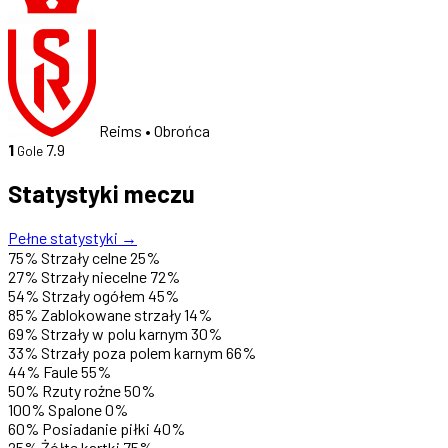
Reims
• Obrońca
1
7.9
Gole
Statystyki meczu
Pełne statystyki →
75%
Strzały celne
25%
27%
Strzały niecelne
72%
54%
Strzały ogółem
45%
85%
Zablokowane strzały
14%
69%
Strzały w polu karnym
30%
33%
Strzały poza polem karnym
66%
44%
Faule
55%
50%
Rzuty rożne
50%
100%
Spalone
0%
60%
Posiadanie piłki
40%
25%
Żółte kartki
75%