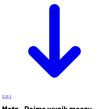
3.25
2
Metz - Reims wynik meczu,