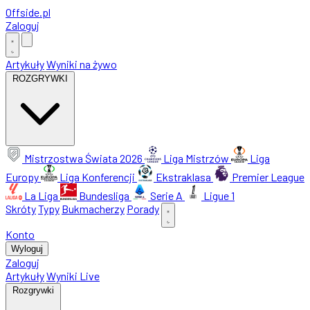
Offside
.
pl
Zaloguj
Artykuły
Wyniki na żywo
ROZGRYWKI
Mistrzostwa Świata 2026
Liga Mistrzów
Liga
Europy
Liga Konferencji
Ekstraklasa
Premier League
La Liga
Bundesliga
Serie A
Ligue 1
Skróty
Typy
Bukmacherzy
Porady
Konto
Wyloguj
Zaloguj
Artykuły
Wyniki Live
Rozgrywki