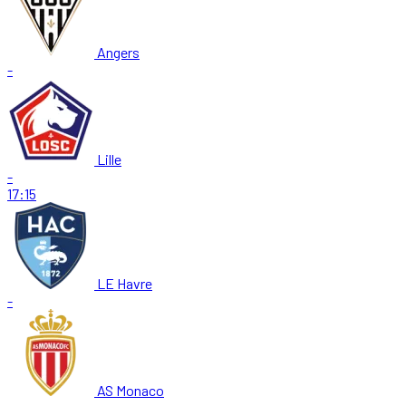
Angers
-
Lille
-
17:15
LE Havre
-
AS Monaco