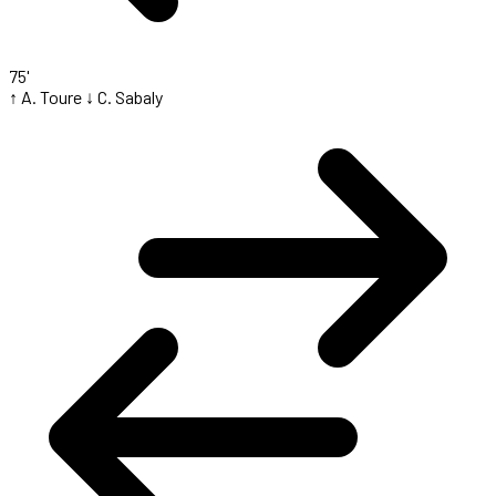
75'
↑ A. Toure
↓ C. Sabaly