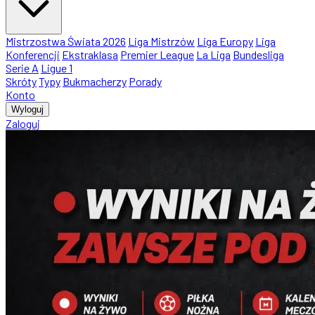
Mistrzostwa Świata 2026
Liga Mistrzów
Liga Europy
Liga
Konferencji
Ekstraklasa
Premier League
La Liga
Bundesliga
Serie A
Ligue 1
Skróty
Typy
Bukmacherzy
Porady
Konto
Wyloguj
Zaloguj