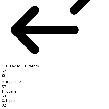
↑ O. Diakite
↓ J. Patrick
52'
⚽
C. Kipre
S. Akieme
57'
M. Gbane
59'
C. Kipre
62'