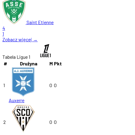
Saint Etienne
4
1
Zobacz więcej →
Tabela Ligue 1
#
Drużyna
M
Pkt
1
0
0
Auxerre
2
0
0