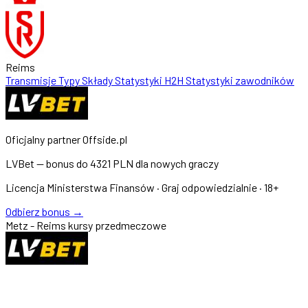
Reims
Transmisje
Typy
Składy
Statystyki
H2H
Statystyki zawodników
Oficjalny partner Offside.pl
LVBet — bonus do
4321 PLN
dla nowych graczy
Licencja Ministerstwa Finansów · Graj odpowiedzialnie · 18+
Odbierz bonus →
Metz - Reims kursy przedmeczowe