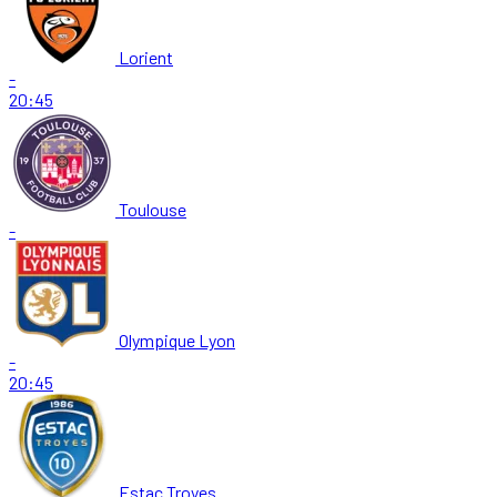
Lorient
-
20:45
Toulouse
-
Olympique Lyon
-
20:45
Estac Troyes