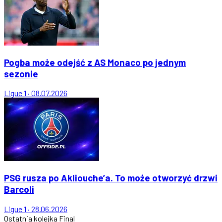
Pogba może odejść z AS Monaco po jednym
sezonie
Ligue 1
·
08.07.2026
PSG rusza po Akliouche’a. To może otworzyć drzwi
Barcoli
Ligue 1
·
28.06.2026
Ostatnia kolejka
Final