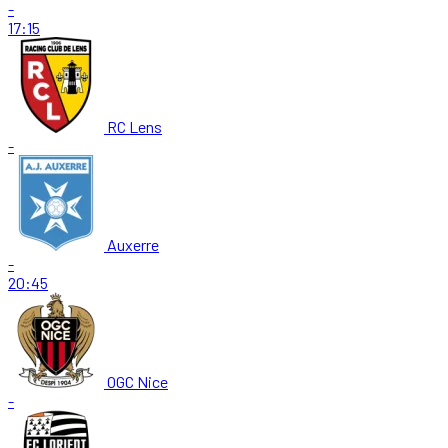
-
17:15
RC Lens
-
Auxerre
-
20:45
OGC Nice
-