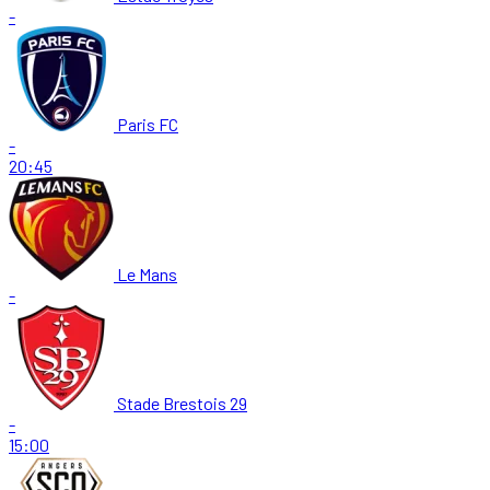
-
Paris FC
-
20:45
Le Mans
-
Stade Brestois 29
-
15:00