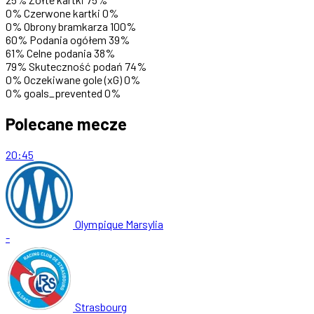
0%
Czerwone kartki
0%
0%
Obrony bramkarza
100%
60%
Podania ogółem
39%
61%
Celne podania
38%
79%
Skuteczność podań
74%
0%
Oczekiwane gole (xG)
0%
0%
goals_prevented
0%
Polecane mecze
20:45
Olympique Marsylia
-
Strasbourg