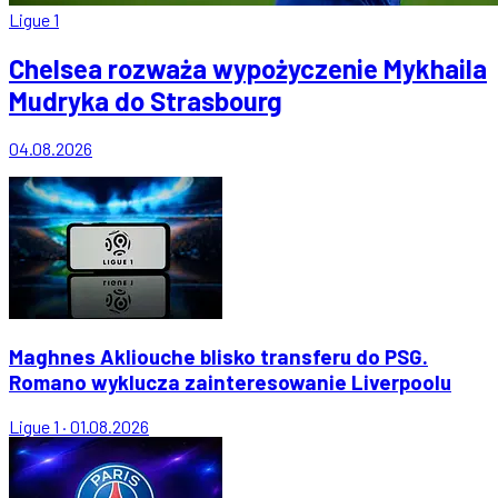
Ligue 1
Chelsea rozważa wypożyczenie Mykhaila
Mudryka do Strasbourg
04.08.2026
Maghnes Akliouche blisko transferu do PSG.
Romano wyklucza zainteresowanie Liverpoolu
Ligue 1
·
01.08.2026