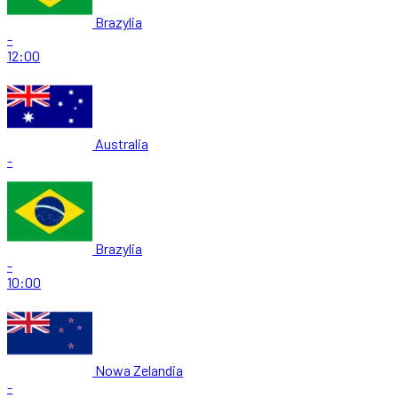
Brazylia
-
12:00
Australia
-
Brazylia
-
10:00
Nowa Zelandia
-