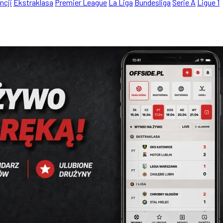
ncji
Ekstraklasa
Premier League
La Liga
Bundesliga
Serie A
Ligue 1