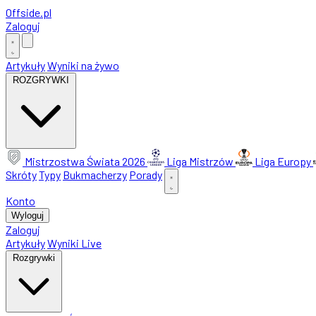
Offside
.
pl
Zaloguj
Artykuły
Wyniki na żywo
ROZGRYWKI
Mistrzostwa Świata 2026
Liga Mistrzów
Liga Europy
Skróty
Typy
Bukmacherzy
Porady
Konto
Wyloguj
Zaloguj
Artykuły
Wyniki Live
Rozgrywki