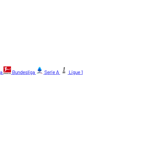
ga
Bundesliga
Serie A
Ligue 1