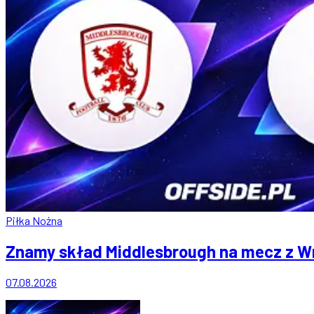
Piłka Nożna
Znamy skład Middlesbrough na mecz z 
07.08.2026