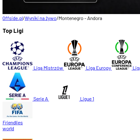
Offside.pl
/
Wyniki na żywo
/
Montenegro - Andora
Top Ligi
Liga Mistrzów
Liga Europy
Lig
Serie A
Ligue 1
Friendlies
world