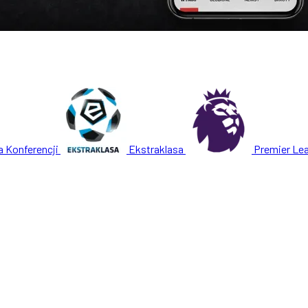
a Konferencji
Ekstraklasa
Premier Le