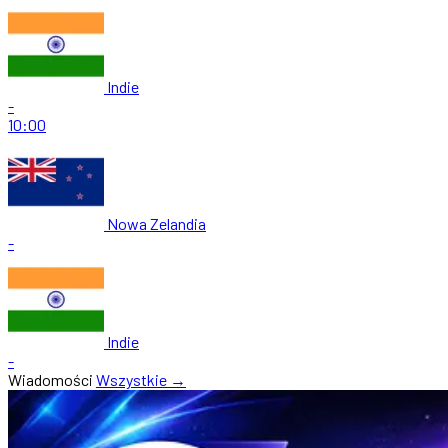
Indie
-
10:00
Nowa Zelandia
-
Indie
-
Wiadomości
Wszystkie →