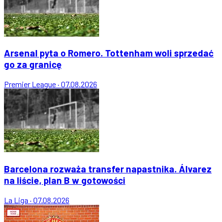
Arsenal pyta o Romero. Tottenham woli sprzedać
go za granicę
Premier League
·
07.08.2026
Barcelona rozważa transfer napastnika. Álvarez
na liście, plan B w gotowości
La Liga
·
07.08.2026