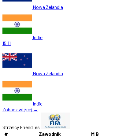
Nowa Zelandia
Indie
15.11
Nowa Zelandia
Indie
Zobacz więcej →
Strzelcy Friendlies
#
Zawodnik
M
B