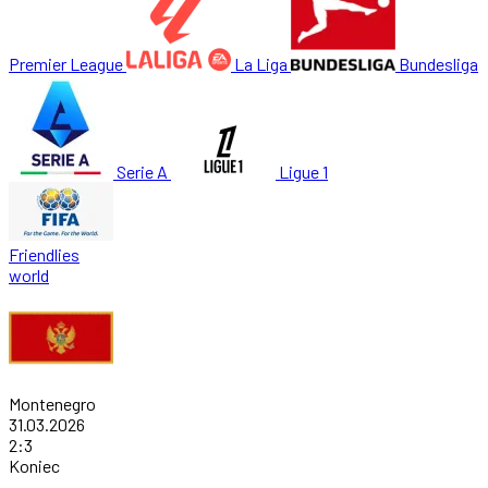
Premier League
La Liga
Bundesliga
Serie A
Ligue 1
Friendlies
world
Montenegro
31.03.2026
2
:
3
Koniec