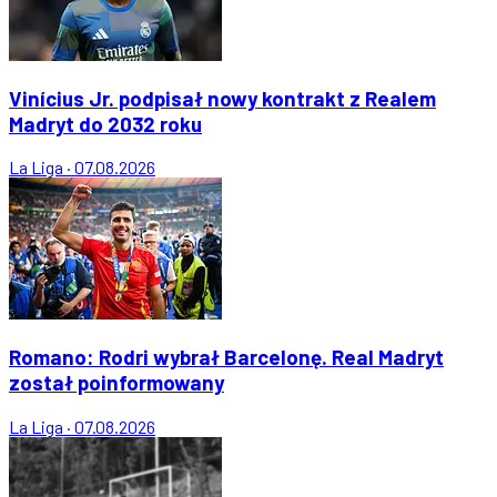
Vinícius Jr. podpisał nowy kontrakt z Realem
Madryt do 2032 roku
La Liga
·
07.08.2026
Romano: Rodri wybrał Barcelonę. Real Madryt
został poinformowany
La Liga
·
07.08.2026