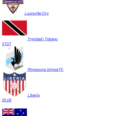
Louisville City
Trynidad i Tobago
27.07
Minnesota United FC
Liberia
25.09