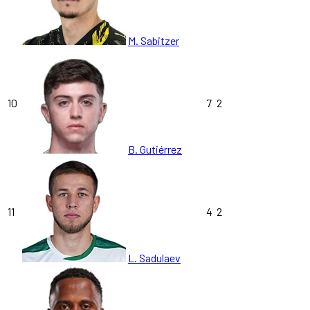
M. Sabitzer
10
7
2
B. Gutiérrez
11
4
2
L. Sadulaev