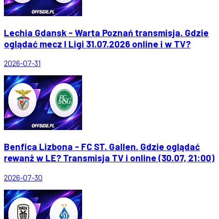
Lechia Gdansk - Warta Poznań transmisja. Gdzie
oglądać mecz I Ligi 31.07.2026 online i w TV?
2026-07-31
Benfica Lizbona - FC ST. Gallen. Gdzie oglądać
rewanż w LE? Transmisja TV i online (30.07, 21:00)
2026-07-30