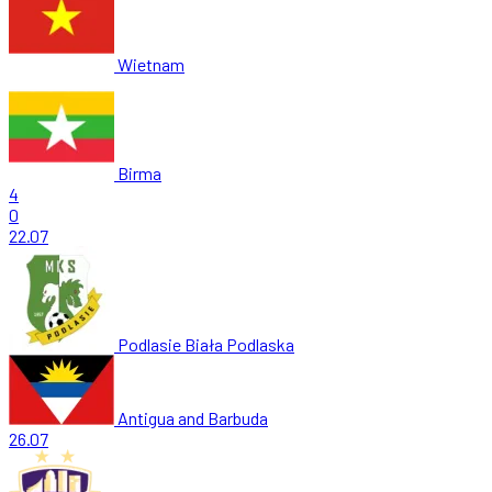
Wietnam
Birma
4
0
22.07
Podlasie Biała Podlaska
Antigua and Barbuda
26.07