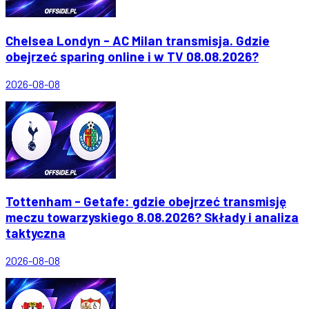
Chelsea Londyn - AC Milan transmisja. Gdzie
obejrzeć sparing online i w TV 08.08.2026?
2026-08-08
Tottenham - Getafe: gdzie obejrzeć transmisję
meczu towarzyskiego 8.08.2026? Składy i analiza
taktyczna
2026-08-08