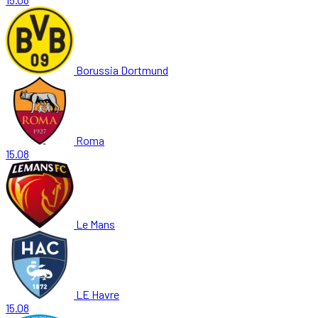
Borussia Dortmund
Roma
15.08
Le Mans
LE Havre
15.08