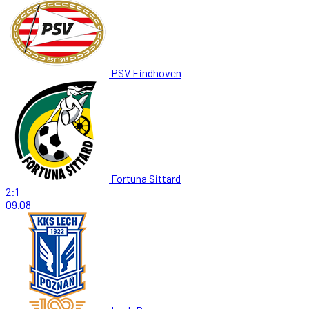
PSV Eindhoven
Fortuna Sittard
2:1
09.08