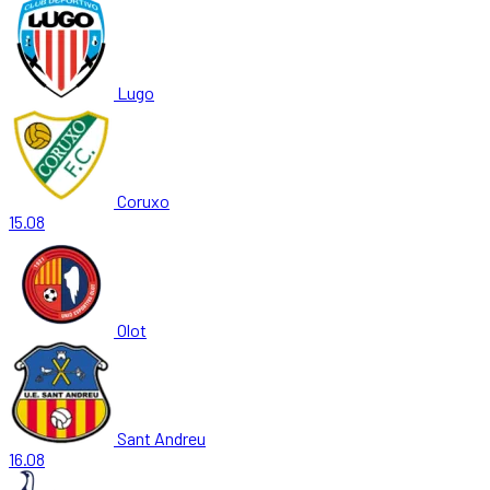
Lugo
Coruxo
15.08
Olot
Sant Andreu
16.08