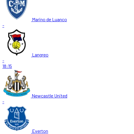
Marino de Luanco
-
Langreo
-
18:15
Newcastle United
-
Everton