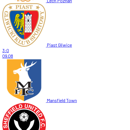
Lech Poznan
Piast Gliwice
3:0
09.08
Mansfield Town