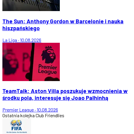
The Sun: Anthony Gordon w Barcelonie i nauka
hiszpańskiego
La Liga
·
10.08.2026
TeamTalk: Aston Villa poszukuje wzmocnienia w
środku pola, interesuje się Joao Palhinhą
Premier League
·
10.08.2026
Ostatnia kolejka
Club Friendlies