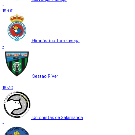
-
19:00
Gimnástica Torrelavega
-
Sestao River
-
19:30
Unionistas de Salamanca
-