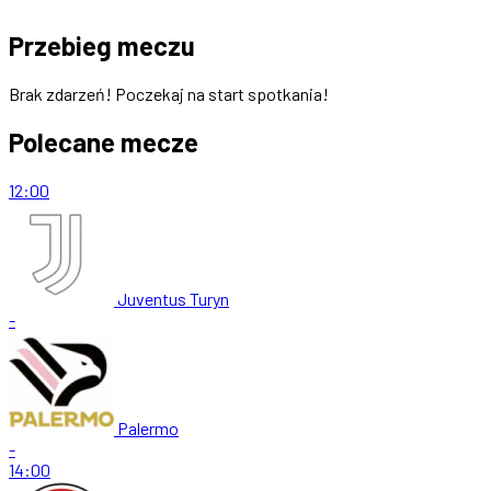
Przebieg meczu
Brak zdarzeń! Poczekaj na start spotkania!
Polecane mecze
12:00
Juventus Turyn
-
Palermo
-
14:00