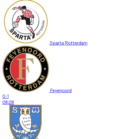
Sparta Rotterdam
Feyenoord
0:1
08.08