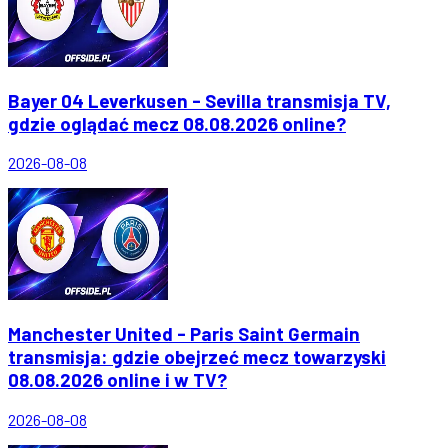
Bayer 04 Leverkusen - Sevilla transmisja TV,
gdzie oglądać mecz 08.08.2026 online?
2026-08-08
Manchester United - Paris Saint Germain
transmisja: gdzie obejrzeć mecz towarzyski
08.08.2026 online i w TV?
2026-08-08