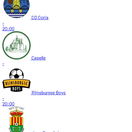
CD Coria
-
20:00
Capelle
-
Rijnsburgse Boys
-
20:00