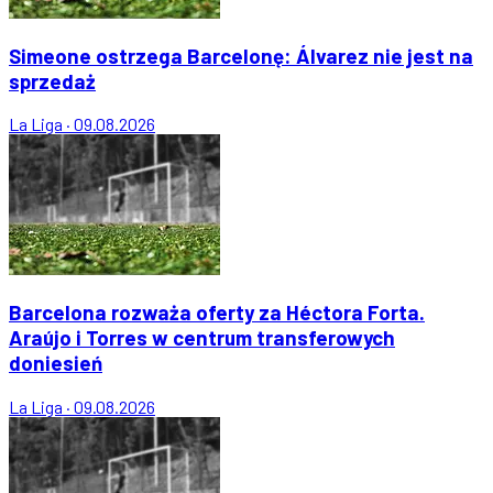
Simeone ostrzega Barcelonę: Álvarez nie jest na
sprzedaż
La Liga
·
09.08.2026
Barcelona rozważa oferty za Héctora Forta.
Araújo i Torres w centrum transferowych
doniesień
La Liga
·
09.08.2026