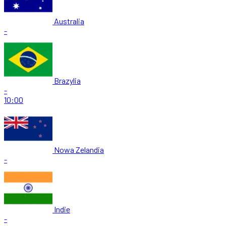
Australia
-
Brazylia
-
10:00
Nowa Zelandia
-
Indie
-