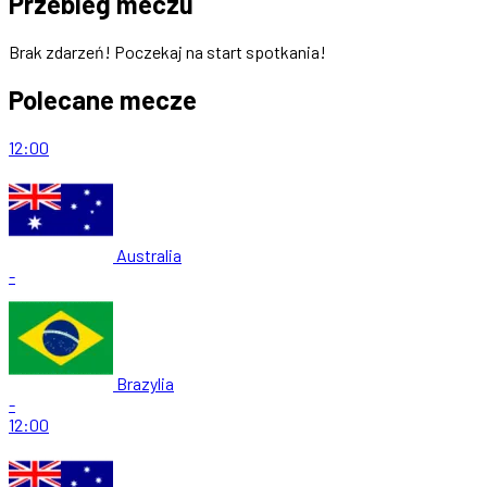
Przebieg meczu
Brak zdarzeń! Poczekaj na start spotkania!
Polecane mecze
12:00
Australia
-
Brazylia
-
12:00