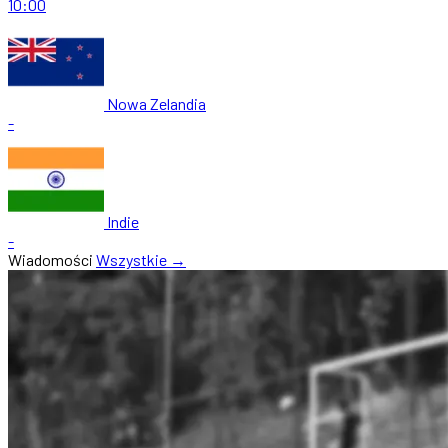
10:00
Nowa Zelandia
-
Indie
-
Wiadomości
Wszystkie →