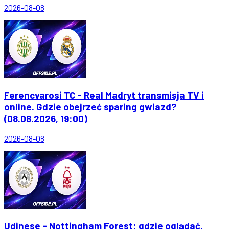
2026-08-08
Ferencvarosi TC - Real Madryt transmisja TV i
online. Gdzie obejrzeć sparing gwiazd?
(08.08.2026, 19:00)
2026-08-08
Udinese - Nottingham Forest: gdzie oglądać,