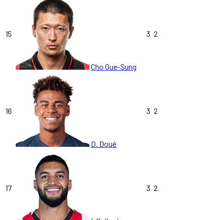
15
3
2
Cho Gue-Sung
16
3
2
D. Doué
17
3
2