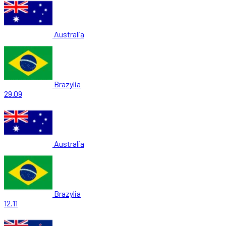
Australia
Brazylia
29.09
Australia
Brazylia
12.11