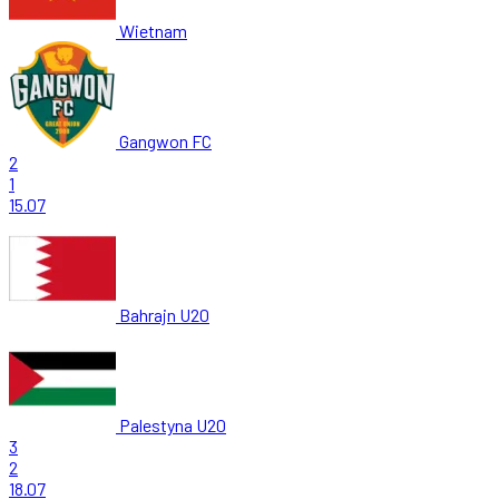
Wietnam
Gangwon FC
2
1
15.07
Bahrajn U20
Palestyna U20
3
2
18.07