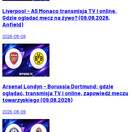
Liverpool - AS Monaco transmisja TV i online.
Gdzie oglądać mecz na żywo? (09.08.2026,
Anfield)
2026-08-09
Arsenal Londyn - Borussia Dortmund: gdzie
oglądać, transmisja TV i online, zapowiedź meczu
towarzyskiego (09.08.2026)
2026-08-09