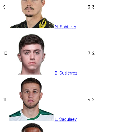
9
3
3
M. Sabitzer
10
7
2
B. Gutiérrez
11
4
2
L. Sadulaev