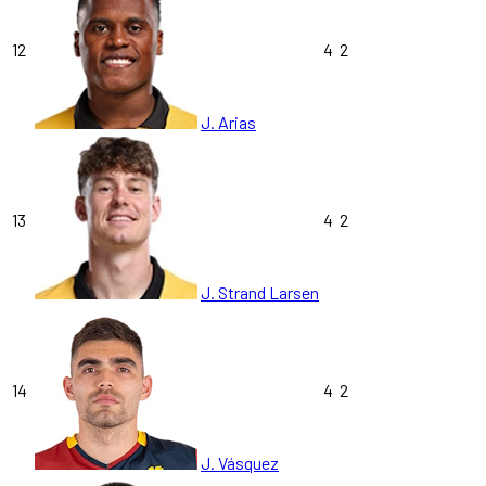
12
4
2
J. Arias
13
4
2
J. Strand Larsen
14
4
2
J. Vásquez