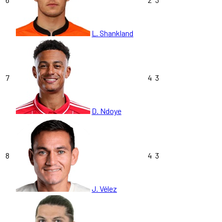
L. Shankland
7
4
3
D. Ndoye
8
4
3
J. Vélez