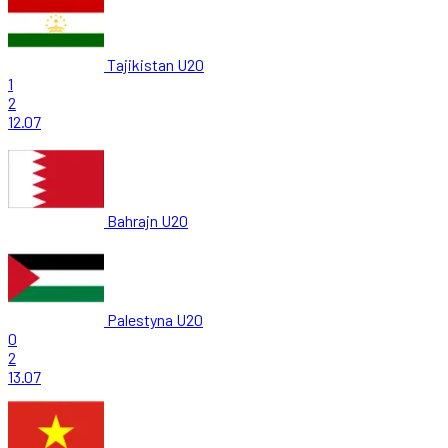
Tajikistan U20
1
2
12.07
Bahrajn U20
Palestyna U20
0
2
13.07