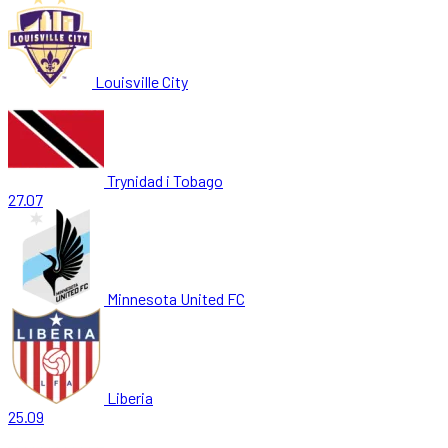
Louisville City
Trynidad i Tobago
27.07
Minnesota United FC
Liberia
25.09