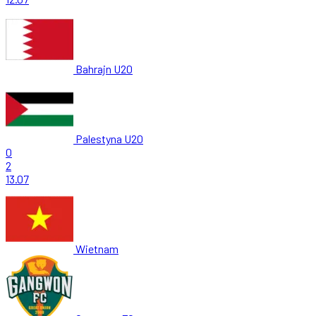
Bahrajn U20
Palestyna U20
0
2
13.07
Wietnam