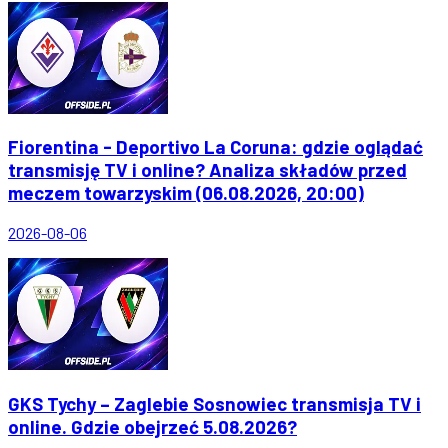
Fiorentina - Deportivo La Coruna: gdzie oglądać
transmisję TV i online? Analiza składów przed
meczem towarzyskim (06.08.2026, 20:00)
2026-08-06
GKS Tychy – Zaglebie Sosnowiec transmisja TV i
online. Gdzie obejrzeć 5.08.2026?