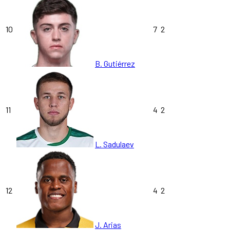
10
7
2
B. Gutiérrez
11
4
2
L. Sadulaev
12
4
2
J. Arias