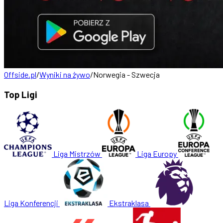
Offside.pl
/
Wyniki na żywo
/
Norwegia - Szwecja
Top Ligi
Liga Mistrzów
Liga Europy
Liga Konferencji
Ekstraklasa