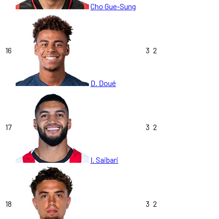
Cho Gue-Sung
16
3
2
D. Doué
17
3
2
I. Saibari
18
3
2