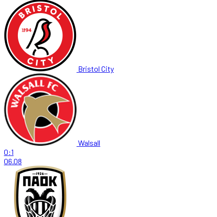
Bristol City
Walsall
0:1
06.08