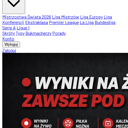
Mistrzostwa Świata 2026
Liga Mistrzów
Liga Europy
Liga
Konferencji
Ekstraklasa
Premier League
La Liga
Bundesliga
Serie A
Ligue 1
Skróty
Typy
Bukmacherzy
Porady
Konto
Wyloguj
Zaloguj