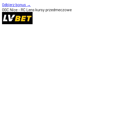
Odbierz bonus →
OGC Nice - RC Lens kursy przedmeczowe