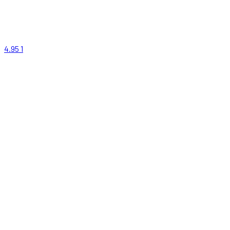
4.95
1