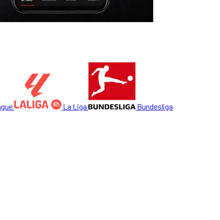
ague
La Liga
Bundesliga