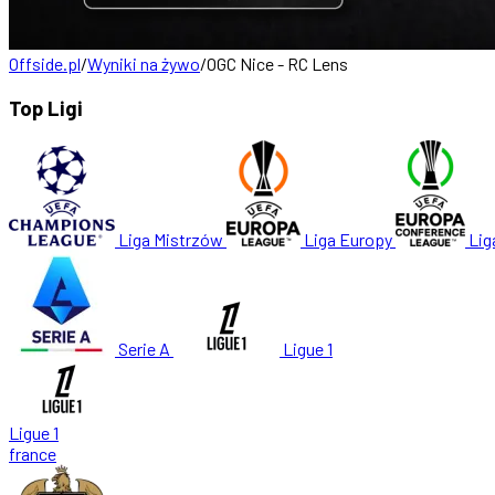
Offside.pl
/
Wyniki na żywo
/
OGC Nice - RC Lens
Top Ligi
Liga Mistrzów
Liga Europy
Lig
Serie A
Ligue 1
Ligue 1
france