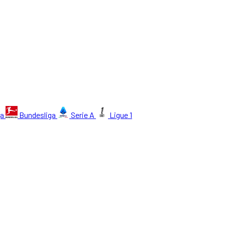
ga
Bundesliga
Serie A
Ligue 1