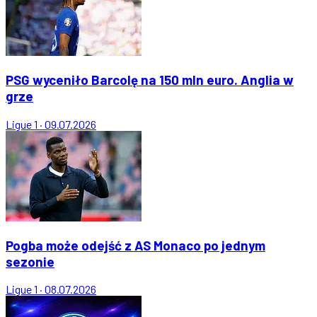
PSG wyceniło Barcolę na 150 mln euro. Anglia w
grze
Ligue 1
·
09.07.2026
Pogba może odejść z AS Monaco po jednym
sezonie
Ligue 1
·
08.07.2026