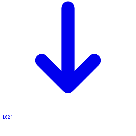
1.62
1