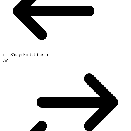
↑ L. Sinayoko
↓ J. Casimir
75'