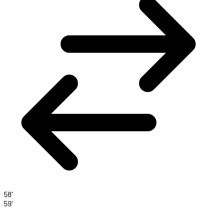
58'
59'