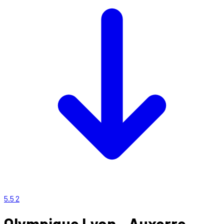
5.5
2
Olympique Lyon - Auxerre