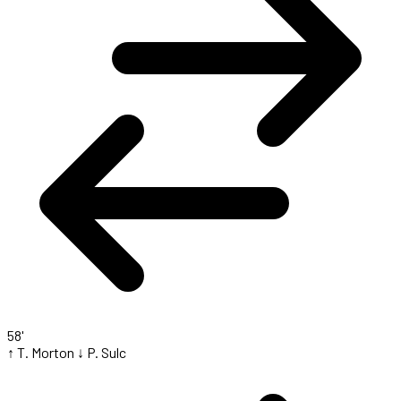
58'
↑ T. Morton
↓ P. Sulc