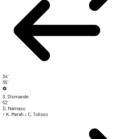
34'
35'
⚽
S. Diomande
52'
D. Namaso
↑ K. Merah
↓ C. Tolisso