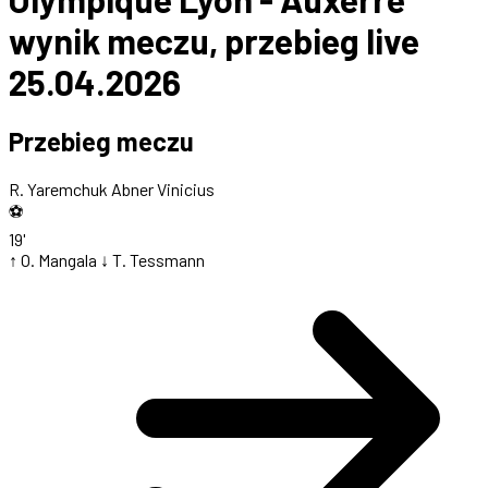
wynik meczu, przebieg live
25.04.2026
Przebieg meczu
R. Yaremchuk
Abner Vinicius
⚽
19'
↑ O. Mangala
↓ T. Tessmann