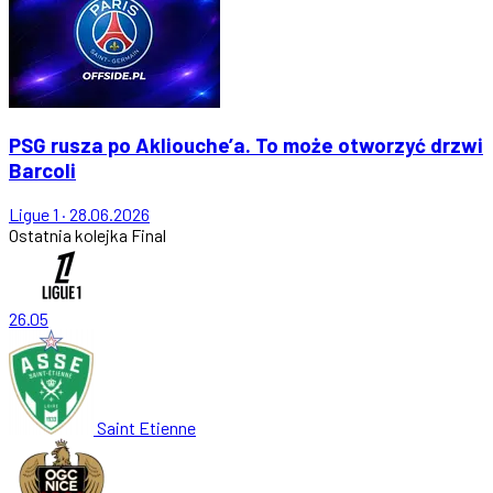
PSG rusza po Akliouche’a. To może otworzyć drzwi
Barcoli
Ligue 1
·
28.06.2026
Ostatnia kolejka
Final
26.05
Saint Etienne