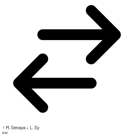
↑ M. Senaya
↓ L. Sy
59'