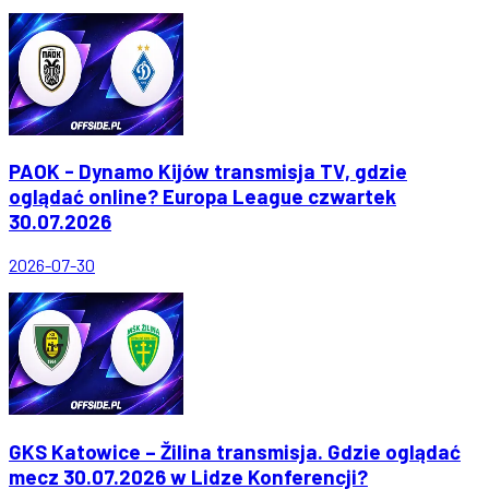
PAOK - Dynamo Kijów transmisja TV, gdzie
oglądać online? Europa League czwartek
30.07.2026
2026-07-30
GKS Katowice – Žilina transmisja. Gdzie oglądać
mecz 30.07.2026 w Lidze Konferencji?