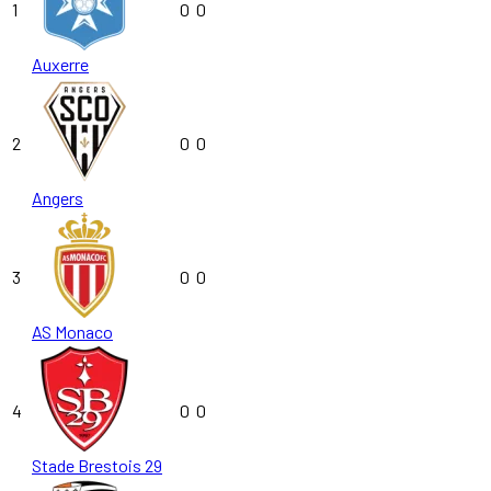
1
0
0
Auxerre
2
0
0
Angers
3
0
0
AS Monaco
4
0
0
Stade Brestois 29