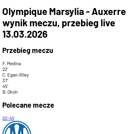
Olympique Marsylia - Auxerre
wynik meczu, przebieg live
13.03.2026
Przebieg meczu
F. Medina
22'
C. Egan-Riley
37'
45'
B. Okoh
Polecane mecze
20:45