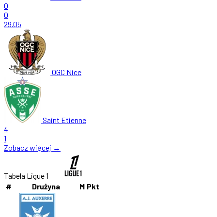
0
0
29.05
OGC Nice
Saint Etienne
4
1
Zobacz więcej →
Tabela Ligue 1
#
Drużyna
M
Pkt