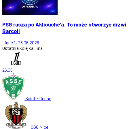
PSG rusza po Akliouche’a. To może otworzyć drzwi
Barcoli
Ligue 1
·
28.06.2026
Ostatnia kolejka
Final
26.05
Saint Etienne
OGC Nice