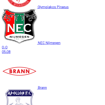
Olympiakos Piraeus
NEC Nijmegen
0:0
05.08
Brann