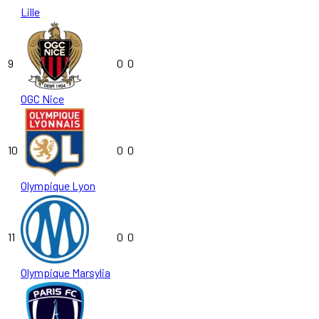
Lille
9
0
0
OGC Nice
10
0
0
Olympique Lyon
11
0
0
Olympique Marsylia