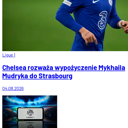
Ligue 1
Chelsea rozważa wypożyczenie Mykhaila
Mudryka do Strasbourg
04.08.2026