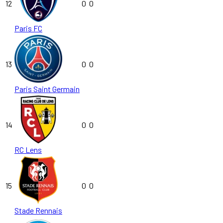
12
0
0
Paris FC
13
0
0
Paris Saint Germain
14
0
0
RC Lens
15
0
0
Stade Rennais