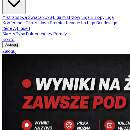
Mistrzostwa Świata 2026
Liga Mistrzów
Liga Europy
Liga
Konferencji
Ekstraklasa
Premier League
La Liga
Bundesliga
Serie A
Ligue 1
Skróty
Typy
Bukmacherzy
Porady
Konto
Wyloguj
Zaloguj