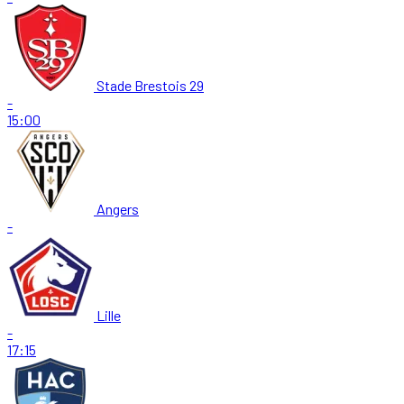
Stade Brestois 29
-
15:00
Angers
-
Lille
-
17:15