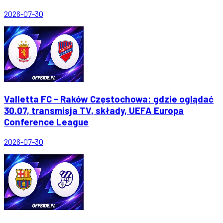
2026-07-30
Valletta FC - Raków Częstochowa: gdzie oglądać
30.07, transmisja TV, składy, UEFA Europa
Conference League
2026-07-30