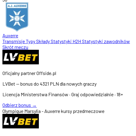
Auxerre
Transmisje
Typy
Składy
Statystyki
H2H
Statystyki zawodników
Skrót meczu
Oficjalny partner Offside.pl
LVBet — bonus do
4321 PLN
dla nowych graczy
Licencja Ministerstwa Finansów · Graj odpowiedzialnie · 18+
Odbierz bonus →
Olympique Marsylia - Auxerre kursy przedmeczowe