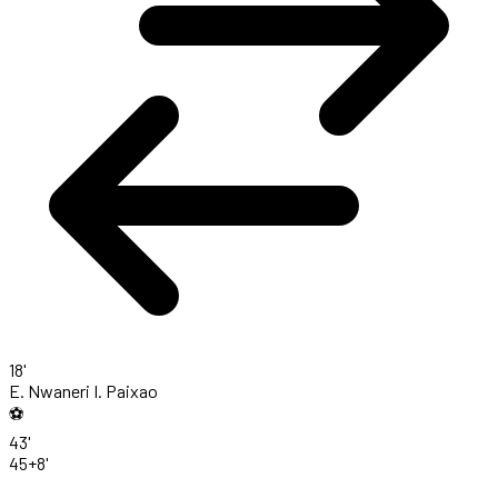
18'
E. Nwaneri
I. Paixao
⚽
43'
45+8'