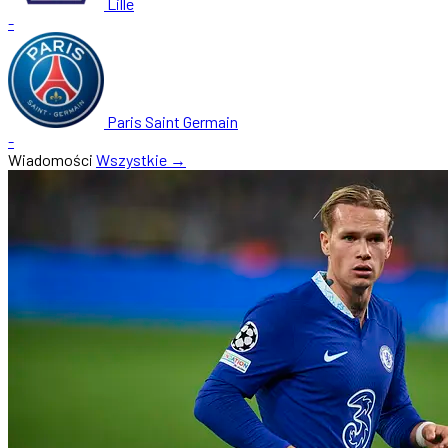
Lille
-
Paris Saint Germain
-
Wiadomości
Wszystkie →