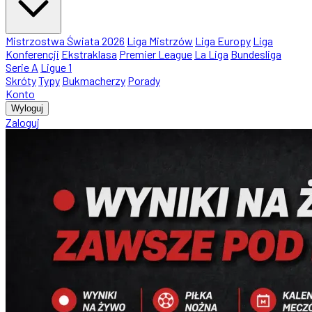
Mistrzostwa Świata 2026
Liga Mistrzów
Liga Europy
Liga
Konferencji
Ekstraklasa
Premier League
La Liga
Bundesliga
Serie A
Ligue 1
Skróty
Typy
Bukmacherzy
Porady
Konto
Wyloguj
Zaloguj