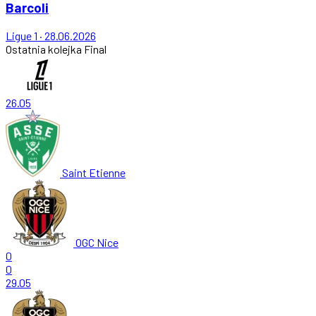
Barcoli
Ligue 1
·
28.06.2026
Ostatnia kolejka
Final
26.05
Saint Etienne
OGC Nice
0
0
29.05