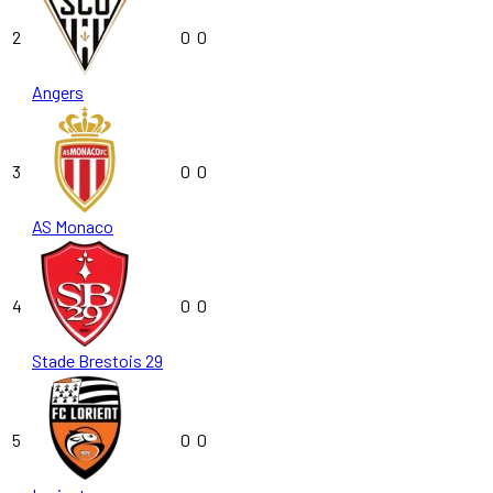
2
0
0
Angers
3
0
0
AS Monaco
4
0
0
Stade Brestois 29
5
0
0