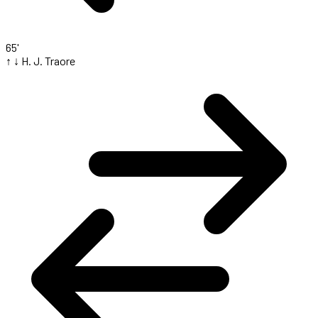
65'
↑
↓ H. J. Traore