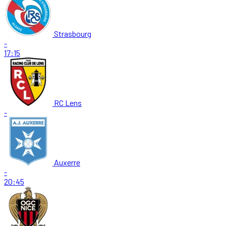
Strasbourg
-
17:15
RC Lens
-
Auxerre
-
20:45