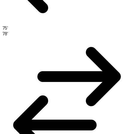
75'
78'