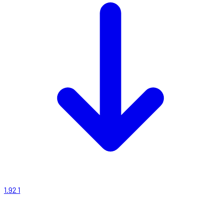
1.92
1