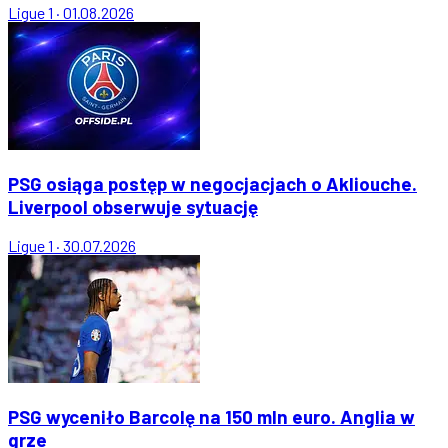
Ligue 1
·
01.08.2026
PSG osiąga postęp w negocjacjach o Akliouche.
Liverpool obserwuje sytuację
Ligue 1
·
30.07.2026
PSG wyceniło Barcolę na 150 mln euro. Anglia w
grze