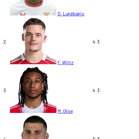
D. Lukébakio
2
4
3
F. Wirtz
3
4
3
M. Olise
4
3
3