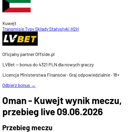
Kuwejt
Transmisje
Typy
Składy
Statystyki
H2H
Oficjalny partner Offside.pl
LVBet — bonus do
4321 PLN
dla nowych graczy
Licencja Ministerstwa Finansów · Graj odpowiedzialnie · 18+
Odbierz bonus →
Oman - Kuwejt wynik meczu,
przebieg live 09.06.2026
Przebieg meczu