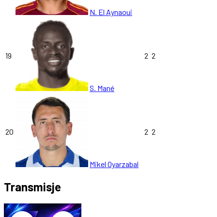
N. El Aynaoui
19
2
2
S. Mané
20
2
2
Mikel Oyarzabal
Transmisje