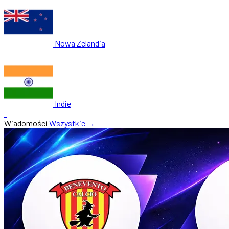
Nowa Zelandia
-
Indie
-
Wiadomości
Wszystkie →