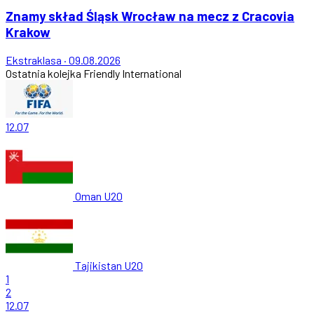
Znamy skład Śląsk Wrocław na mecz z Cracovia
Krakow
Ekstraklasa
·
09.08.2026
Ostatnia kolejka
Friendly International
12.07
Oman U20
Tajikistan U20
1
2
12.07