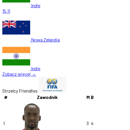
Indie
15.11
Nowa Zelandia
Indie
Zobacz więcej →
Strzelcy Friendlies
#
Zawodnik
M
B
1
3
4