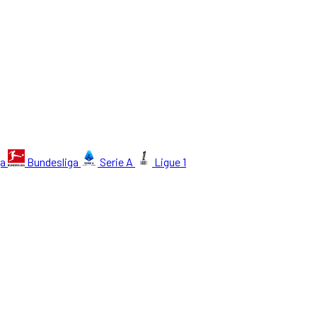
ga
Bundesliga
Serie A
Ligue 1