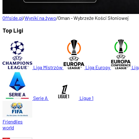
Offside.pl
/
Wyniki na żywo
/
Oman - Wybrzeże Kości Słoniowej
Top Ligi
Liga Mistrzów
Liga Europy
Lig
Serie A
Ligue 1
Friendlies
world