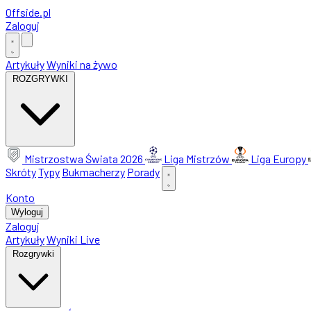
Offside
.
pl
Zaloguj
Artykuły
Wyniki na żywo
ROZGRYWKI
Mistrzostwa Świata 2026
Liga Mistrzów
Liga Europy
Skróty
Typy
Bukmacherzy
Porady
Konto
Wyloguj
Zaloguj
Artykuły
Wyniki Live
Rozgrywki