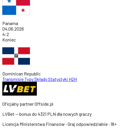
Panama
04.06.2026
4
:
2
Koniec
Dominican Republic
Transmisje
Typy
Składy
Statystyki
H2H
Oficjalny partner Offside.pl
LVBet — bonus do
4321 PLN
dla nowych graczy
Licencja Ministerstwa Finansów · Graj odpowiedzialnie · 18+