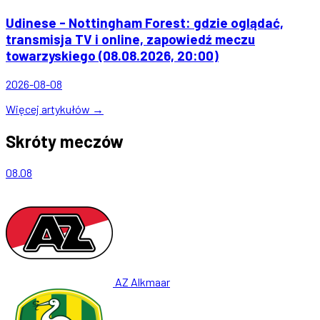
Udinese - Nottingham Forest: gdzie oglądać,
transmisja TV i online, zapowiedź meczu
towarzyskiego (08.08.2026, 20:00)
2026-08-08
Więcej artykułów →
Skróty meczów
08.08
AZ Alkmaar