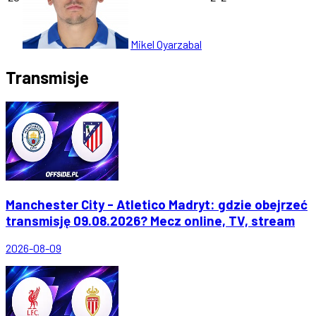
Mikel Oyarzabal
Transmisje
Manchester City - Atletico Madryt: gdzie obejrzeć
transmisję 09.08.2026? Mecz online, TV, stream
2026-08-09