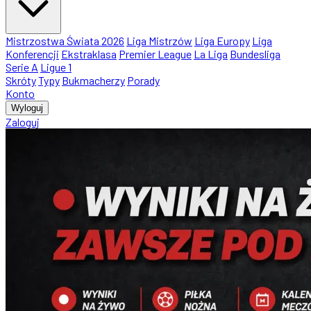
Mistrzostwa Świata 2026
Liga Mistrzów
Liga Europy
Liga
Konferencji
Ekstraklasa
Premier League
La Liga
Bundesliga
Serie A
Ligue 1
Skróty
Typy
Bukmacherzy
Porady
Konto
Wyloguj
Zaloguj