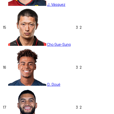
J. Vásquez
15
3
2
Cho Gue-Sung
16
3
2
D. Doué
17
3
2