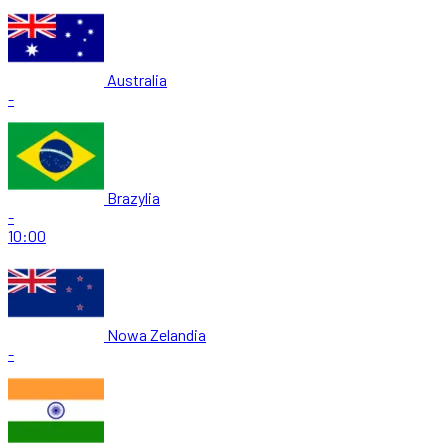
Australia
-
Brazylia
-
10:00
Nowa Zelandia
-