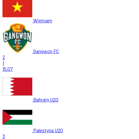
Wietnam
Gangwon FC
2
1
15.07
Bahrajn U20
Palestyna U20
3