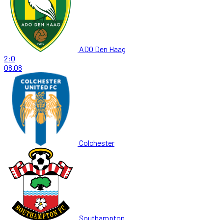
ADO Den Haag
2:0
08.08
Colchester
Southampton