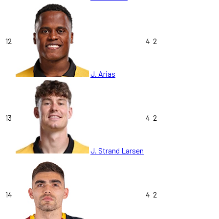
12
4
2
J. Arias
13
4
2
J. Strand Larsen
14
4
2