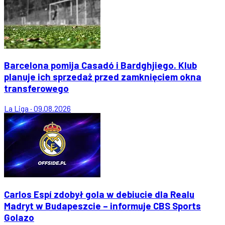
Barcelona pomija Casadó i Bardghjiego. Klub
planuje ich sprzedaż przed zamknięciem okna
transferowego
La Liga
·
09.08.2026
Carlos Espí zdobył gola w debiucie dla Realu
Madryt w Budapeszcie – informuje CBS Sports
Golazo