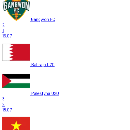
Gangwon FC
2
1
15.07
Bahrajn U20
Palestyna U20
3
2
18.07