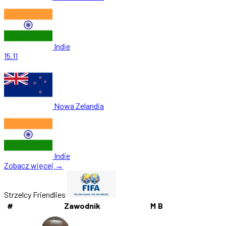
Indie
15.11
Nowa Zelandia
Indie
Zobacz więcej →
Strzelcy Friendlies
#
Zawodnik
M
B