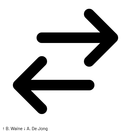
↑ B. Waine
↓ A. De Jong