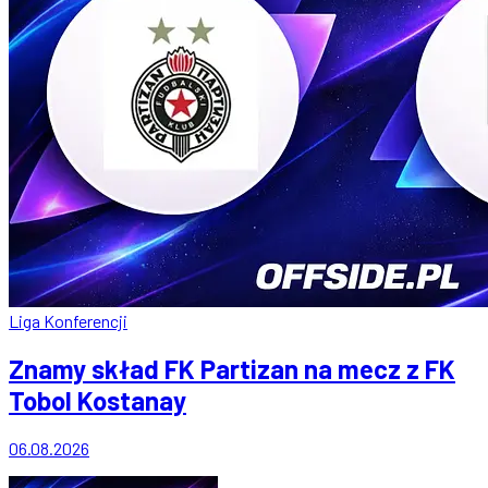
Liga Konferencji
Znamy skład FK Partizan na mecz z FK
Tobol Kostanay
06.08.2026