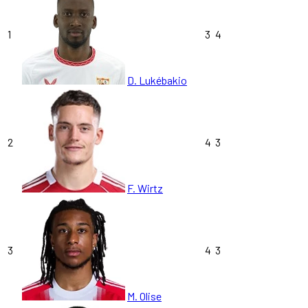
1
3
4
D. Lukébakio
2
4
3
F. Wirtz
3
4
3
M. Olise