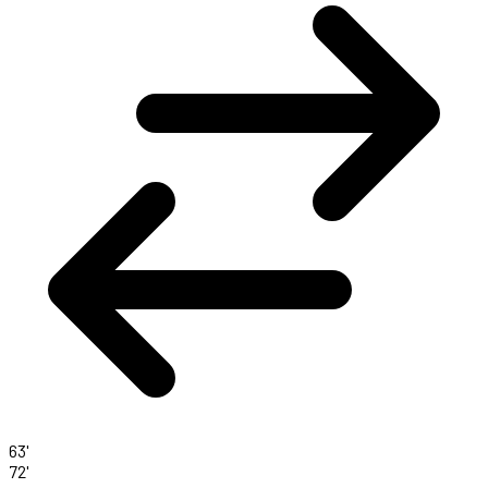
63'
72'