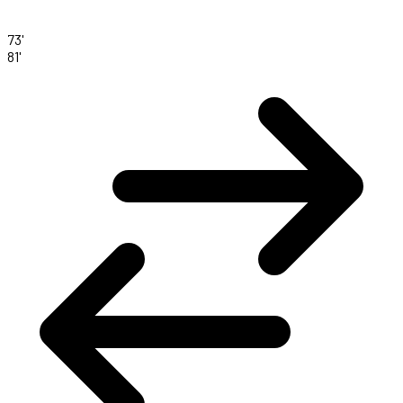
73'
81'