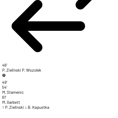
46'
P. Zielinski
P. Wszolek
⚽
49'
54'
M. Stamenic
61'
M. Garbett
↑ P. Zielinski
↓ B. Kapustka