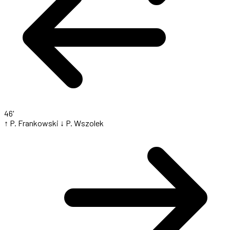
46'
↑ P. Frankowski
↓ P. Wszolek