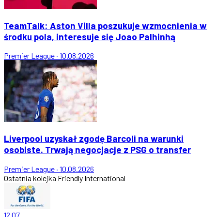
TeamTalk: Aston Villa poszukuje wzmocnienia w
środku pola, interesuje się Joao Palhinhą
Premier League
·
10.08.2026
Liverpool uzyskał zgodę Barcoli na warunki
osobiste. Trwają negocjacje z PSG o transfer
Premier League
·
10.08.2026
Ostatnia kolejka
Friendly International
12.07