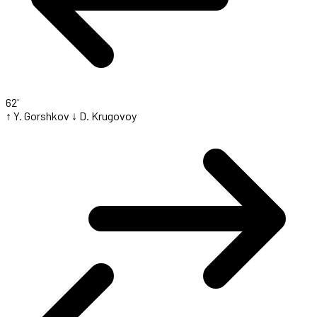
62'
↑ Y. Gorshkov
↓ D. Krugovoy