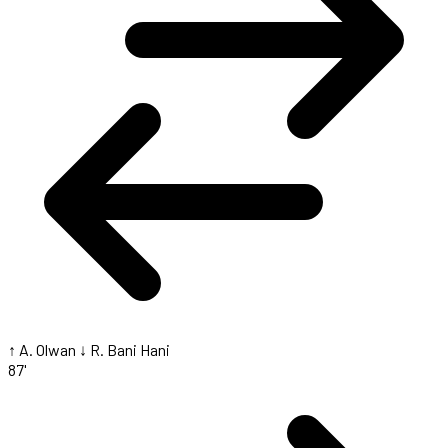
↑ A. Olwan
↓ R. Bani Hani
87'