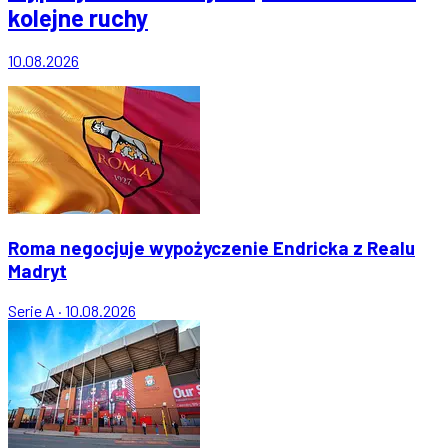
kolejne ruchy
10.08.2026
Roma negocjuje wypożyczenie Endricka z Realu
Madryt
Serie A
·
10.08.2026