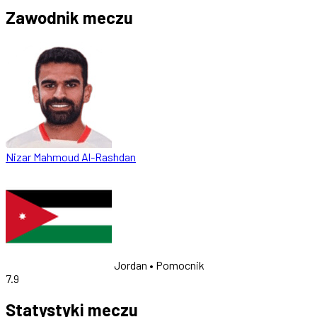
Zawodnik meczu
Nizar Mahmoud Al-Rashdan
Jordan
• Pomocnik
7.9
Statystyki meczu