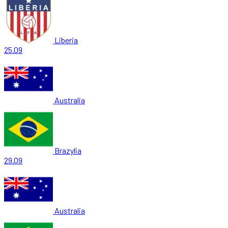
Liberia
25.09
Australia
Brazylia
29.09
Australia