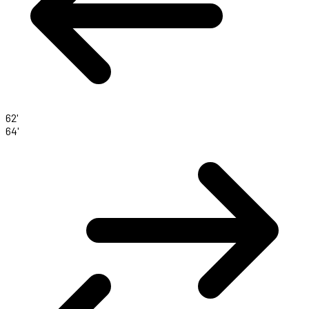
62'
64'