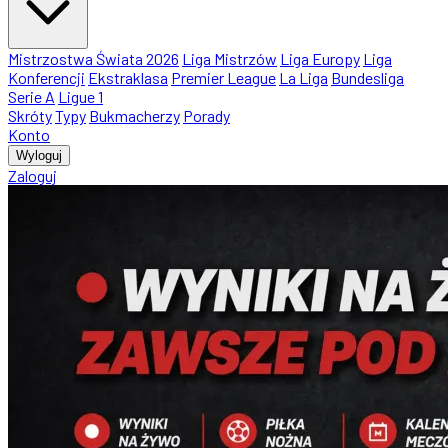
Mistrzostwa Świata 2026
Liga Mistrzów
Liga Europy
Liga
Konferencji
Ekstraklasa
Premier League
La Liga
Bundesliga
Serie A
Ligue 1
Skróty
Typy
Bukmacherzy
Porady
Konto
Wyloguj
Zaloguj