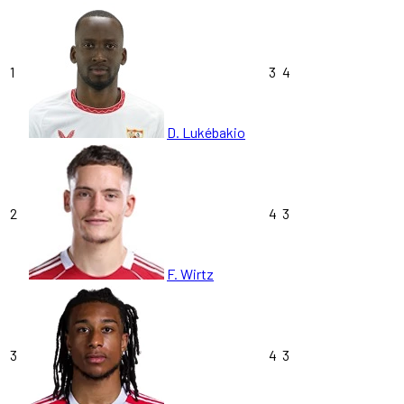
1
3
4
D. Lukébakio
2
4
3
F. Wirtz
3
4
3