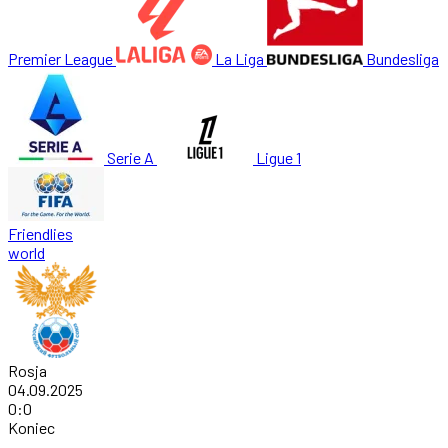
Premier League
La Liga
Bundesliga
Serie A
Ligue 1
Friendlies
world
Rosja
04.09.2025
0
:
0
Koniec