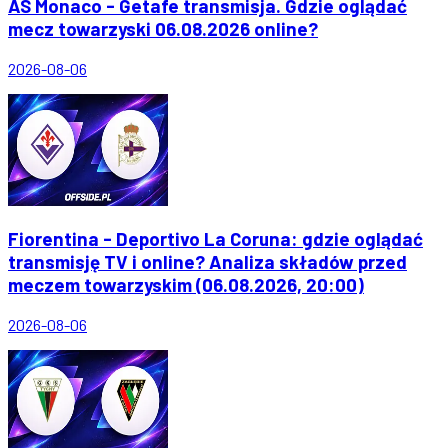
AS Monaco - Getafe transmisja. Gdzie oglądać
mecz towarzyski 06.08.2026 online?
2026-08-06
Fiorentina - Deportivo La Coruna: gdzie oglądać
transmisję TV i online? Analiza składów przed
meczem towarzyskim (06.08.2026, 20:00)
2026-08-06