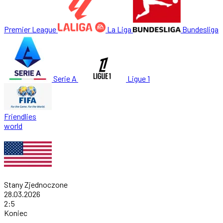
Premier League
La Liga
Bundesliga
Serie A
Ligue 1
Friendlies
world
Stany Zjednoczone
28.03.2026
2
:
5
Koniec