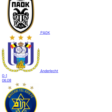
PAOK
Anderlecht
0:1
06.08