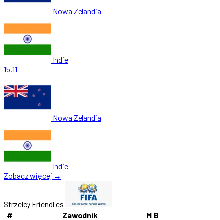
Nowa Zelandia
Indie
15.11
Nowa Zelandia
Indie
Zobacz więcej →
Strzelcy Friendlies
#
Zawodnik
M
B