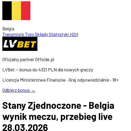
Belgia
Transmisje
Typy
Składy
Statystyki
H2H
Oficjalny partner Offside.pl
LVBet — bonus do
4321 PLN
dla nowych graczy
Licencja Ministerstwa Finansów · Graj odpowiedzialnie · 18+
Odbierz bonus →
Stany Zjednoczone - Belgia
wynik meczu, przebieg live
28.03.2026