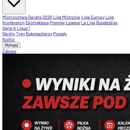
Mistrzostwa Świata 2026
Liga Mistrzów
Liga Europy
Liga
Konferencji
Ekstraklasa
Premier League
La Liga
Bundesliga
Serie A
Ligue 1
Skróty
Typy
Bukmacherzy
Porady
Konto
Wyloguj
Zaloguj