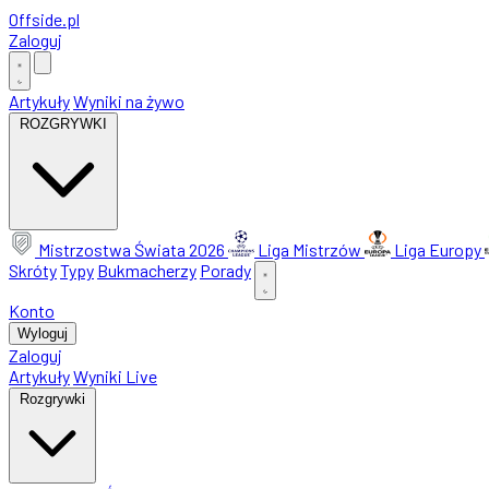
Offside
.
pl
Zaloguj
Artykuły
Wyniki na żywo
ROZGRYWKI
Mistrzostwa Świata 2026
Liga Mistrzów
Liga Europy
Skróty
Typy
Bukmacherzy
Porady
Konto
Wyloguj
Zaloguj
Artykuły
Wyniki Live
Rozgrywki