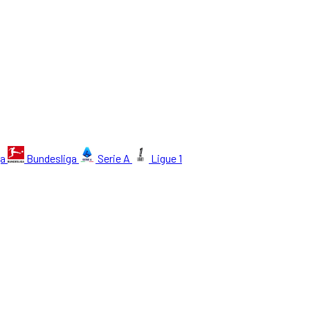
ga
Bundesliga
Serie A
Ligue 1