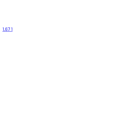
1.67
1