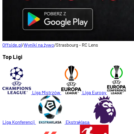
Offside.pl
/
Wyniki na żywo
/
Strasbourg - RC Lens
Top Ligi
Liga Mistrzów
Liga Europy
Liga Konferencji
Ekstraklasa