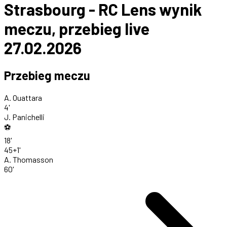
Strasbourg - RC Lens wynik
meczu, przebieg live
27.02.2026
Przebieg meczu
A. Ouattara
4'
J. Panichelli
⚽
18'
45+1'
A. Thomasson
60'