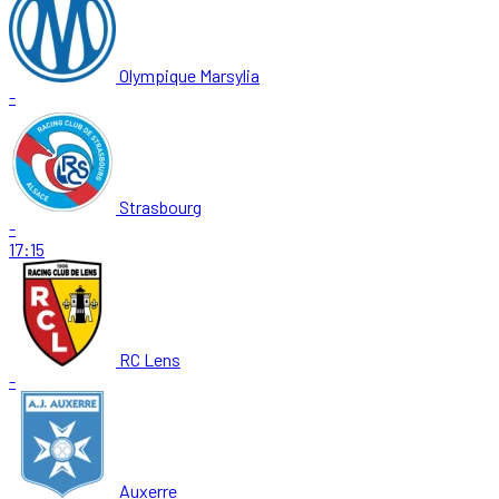
Olympique Marsylia
-
Strasbourg
-
17:15
RC Lens
-
Auxerre