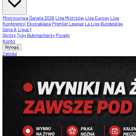
Mistrzostwa Świata 2026
Liga Mistrzów
Liga Europy
Liga
Konferencji
Ekstraklasa
Premier League
La Liga
Bundesliga
Serie A
Ligue 1
Skróty
Typy
Bukmacherzy
Porady
Konto
Wyloguj
Zaloguj