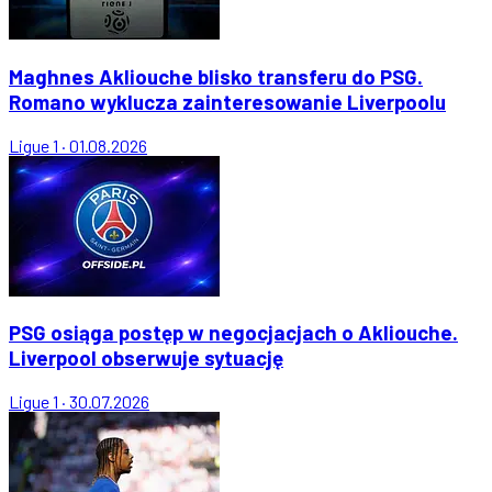
Maghnes Akliouche blisko transferu do PSG.
Romano wyklucza zainteresowanie Liverpoolu
Ligue 1
·
01.08.2026
PSG osiąga postęp w negocjacjach o Akliouche.
Liverpool obserwuje sytuację
Ligue 1
·
30.07.2026