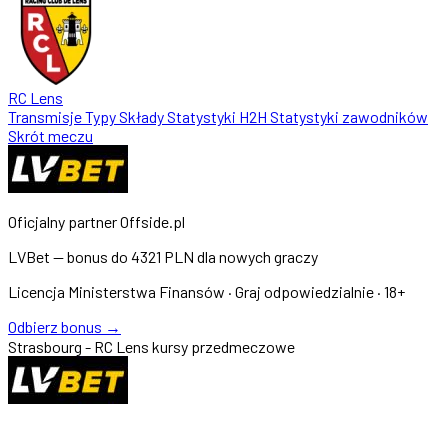
RC Lens
Transmisje
Typy
Składy
Statystyki
H2H
Statystyki zawodników
Skrót meczu
Oficjalny partner Offside.pl
LVBet — bonus do
4321 PLN
dla nowych graczy
Licencja Ministerstwa Finansów · Graj odpowiedzialnie · 18+
Odbierz bonus →
Strasbourg - RC Lens kursy przedmeczowe