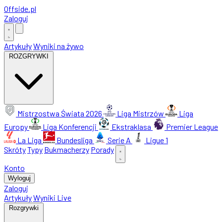
Offside
.
pl
Zaloguj
Artykuły
Wyniki na żywo
ROZGRYWKI
Mistrzostwa Świata 2026
Liga Mistrzów
Liga
Europy
Liga Konferencji
Ekstraklasa
Premier League
La Liga
Bundesliga
Serie A
Ligue 1
Skróty
Typy
Bukmacherzy
Porady
Konto
Wyloguj
Zaloguj
Artykuły
Wyniki Live
Rozgrywki