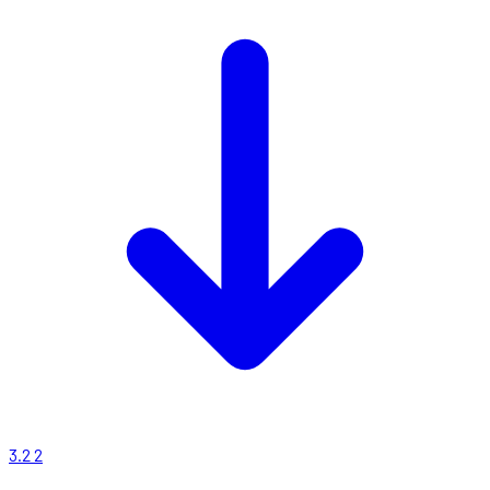
3.2
2