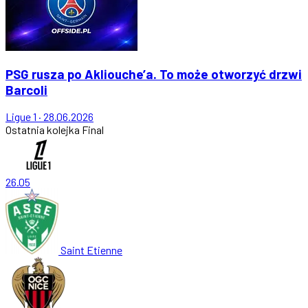
PSG rusza po Akliouche’a. To może otworzyć drzwi
Barcoli
Ligue 1
·
28.06.2026
Ostatnia kolejka
Final
26.05
Saint Etienne