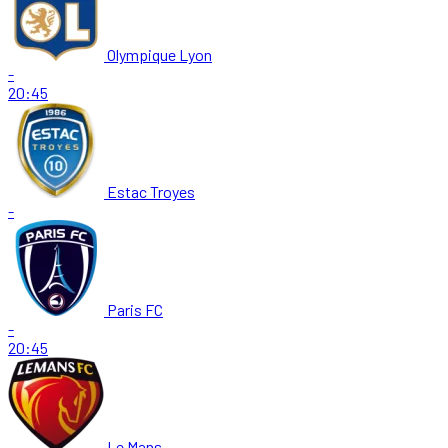
Olympique Lyon
-
20:45
Estac Troyes
-
Paris FC
-
20:45
Le Mans