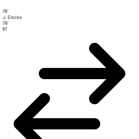
76'
J. Enciso
79'
81'