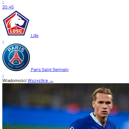
-
20:45
Lille
-
Paris Saint Germain
-
Wiadomości
Wszystkie →