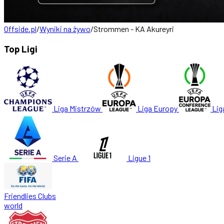
Offside.pl
/
Wyniki na żywo
/
Strommen - KA Akureyri
Top Ligi
Liga Mistrzów
Liga Europy
Lig
Serie A
Ligue 1
Friendlies Clubs
world