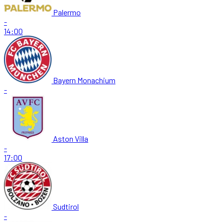
Palermo
-
14:00
Bayern Monachium
-
Aston Villa
-
17:00
Sudtirol
-