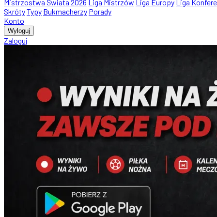
Mistrzostwa Świata 2026
Liga Mistrzów
Liga Europy
Liga Konfere
Skróty
Typy
Bukmacherzy
Porady
Konto
Wyloguj
Zaloguj