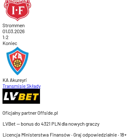
Strommen
01.03.2026
1
:
2
Koniec
KA Akureyri
Transmisje
Składy
Oficjalny partner Offside.pl
LVBet — bonus do
4321 PLN
dla nowych graczy
Licencja Ministerstwa Finansów · Graj odpowiedzialnie · 18+