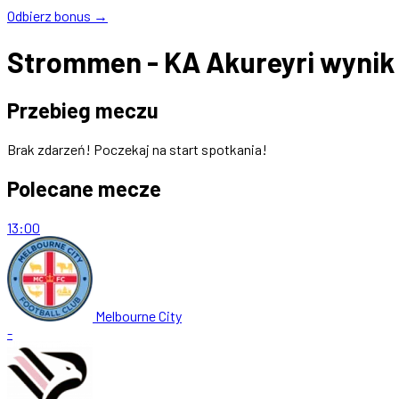
Odbierz bonus →
Strommen - KA Akureyri wynik 
Przebieg meczu
Brak zdarzeń! Poczekaj na start spotkania!
Polecane mecze
13:00
Melbourne City
-