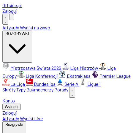
Offside
.
pl
Zaloguj
Artykuły
Wyniki na żywo
ROZGRYWKI
Mistrzostwa Świata 2026
Liga Mistrzów
Liga
Europy
Liga Konferencji
Ekstraklasa
Premier League
La Liga
Bundesliga
Serie A
Ligue 1
Skróty
Typy
Bukmacherzy
Porady
Konto
Wyloguj
Zaloguj
Artykuły
Wyniki Live
Rozgrywki