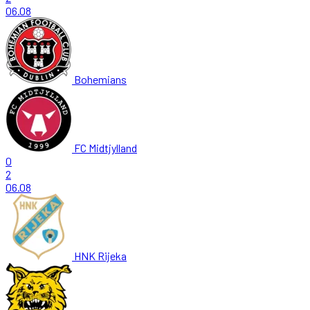
06.08
Bohemians
FC Midtjylland
0
2
06.08
HNK Rijeka