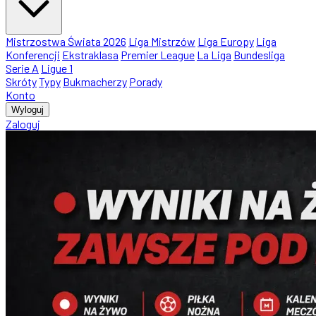
Mistrzostwa Świata 2026
Liga Mistrzów
Liga Europy
Liga
Konferencji
Ekstraklasa
Premier League
La Liga
Bundesliga
Serie A
Ligue 1
Skróty
Typy
Bukmacherzy
Porady
Konto
Wyloguj
Zaloguj