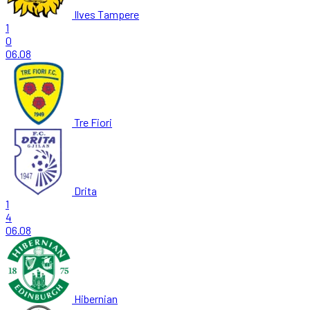
Ilves Tampere
1
0
06.08
Tre Fiori
Drita
1
4
06.08
Hibernian