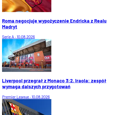
Roma negocjuje wypożyczenie Endricka z Realu
Madryt
Serie A
·
10.08.2026
Liverpool przegrał z Monaco 3:2. Iraola: zespół
wymaga dalszych przygotowań
Premier League
·
10.08.2026