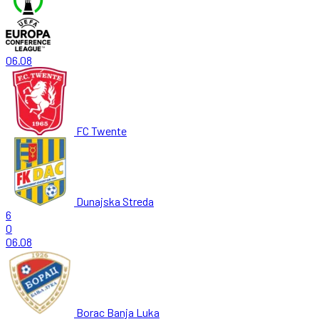
06.08
FC Twente
Dunajska Streda
6
0
06.08
Borac Banja Luka