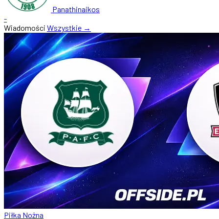
Panathinaikos
-
Wiadomości
Wszystkie →
Piłka Nożna