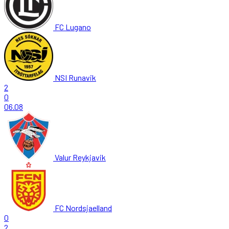
FC Lugano
NSI Runavik
2
0
06.08
Valur Reykjavik
FC Nordsjaelland
0
2