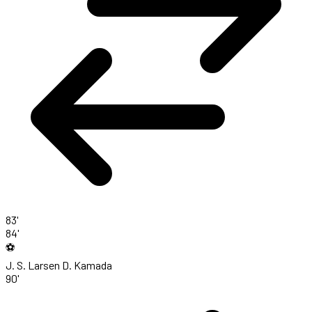
83'
84'
⚽
J. S. Larsen
D. Kamada
90'