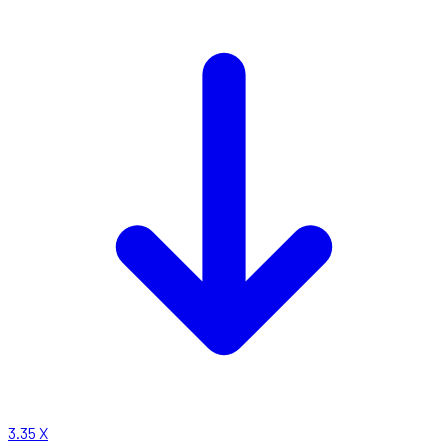
3.35
X