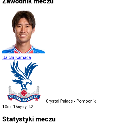
Zawodnik meczu
Daichi Kamada
Crystal Palace
• Pomocnik
1
1
8.2
Gole
Asysty
Statystyki meczu