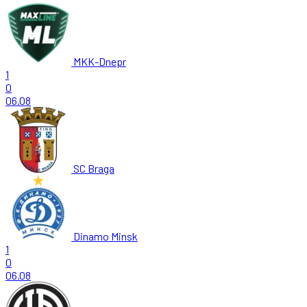
MKK-Dnepr
1
0
06.08
SC Braga
Dinamo Minsk
1
0
06.08