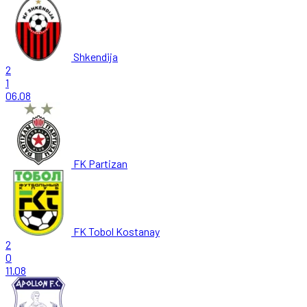
Shkendija
2
1
06.08
FK Partizan
FK Tobol Kostanay
2
0
11.08