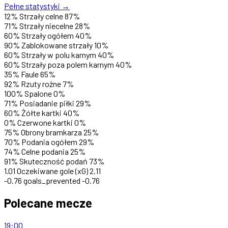
Pełne statystyki →
12%
Strzały celne
87%
71%
Strzały niecelne
28%
60%
Strzały ogółem
40%
90%
Zablokowane strzały
10%
60%
Strzały w polu karnym
40%
60%
Strzały poza polem karnym
40%
35%
Faule
65%
92%
Rzuty rożne
7%
100%
Spalone
0%
71%
Posiadanie piłki
29%
60%
Żółte kartki
40%
0%
Czerwone kartki
0%
75%
Obrony bramkarza
25%
70%
Podania ogółem
29%
74%
Celne podania
25%
91%
Skuteczność podań
73%
1.01
Oczekiwane gole (xG)
2.11
-0.76
goals_prevented
-0.76
Polecane mecze
19:00