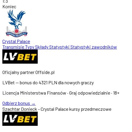
1
:
3
Koniec
Crystal Palace
Transmisje
Typy
Składy
Statystyki
Statystyki zawodników
Oficjalny partner Offside.pl
LVBet — bonus do
4321 PLN
dla nowych graczy
Licencja Ministerstwa Finansów · Graj odpowiedzialnie · 18+
Odbierz bonus →
Szachtar Donieck - Crystal Palace kursy przedmeczowe