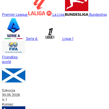
Premier League
La Liga
Bundesliga
Serie A
Ligue 1
Friendlies
world
Szkocja
30.05.2026
4
:
1
Koniec