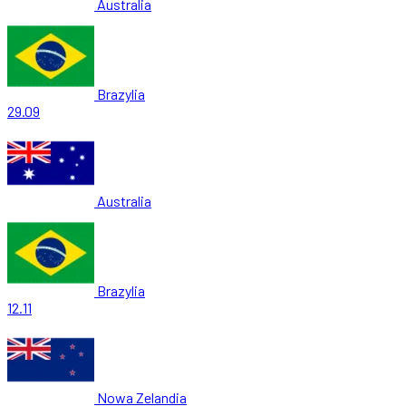
Australia
Brazylia
29.09
Australia
Brazylia
12.11
Nowa Zelandia