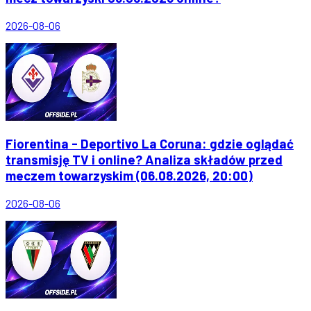
2026-08-06
Fiorentina - Deportivo La Coruna: gdzie oglądać
transmisję TV i online? Analiza składów przed
meczem towarzyskim (06.08.2026, 20:00)
2026-08-06