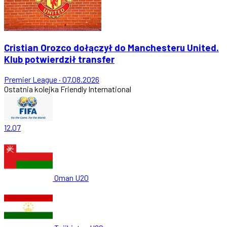
Cristian Orozco dołączył do Manchesteru United.
Klub potwierdził transfer
Premier League
·
07.08.2026
Ostatnia kolejka
Friendly International
12.07
Oman U20