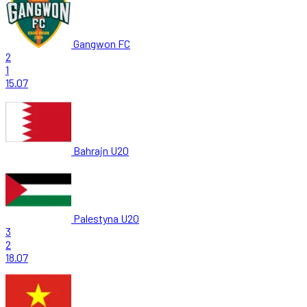
Gangwon FC
2
1
15.07
Bahrajn U20
Palestyna U20
3
2
18.07