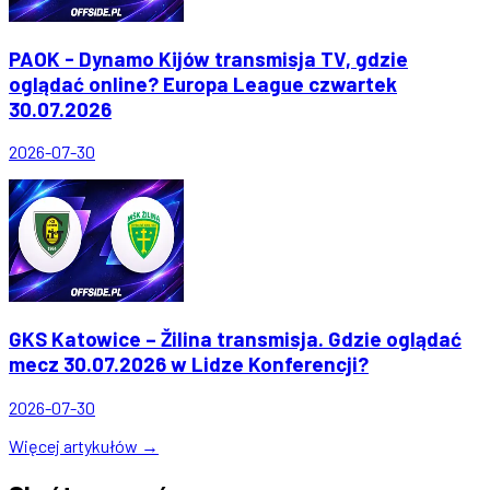
PAOK - Dynamo Kijów transmisja TV, gdzie
oglądać online? Europa League czwartek
30.07.2026
2026-07-30
GKS Katowice – Žilina transmisja. Gdzie oglądać
mecz 30.07.2026 w Lidze Konferencji?
2026-07-30
Więcej artykułów →