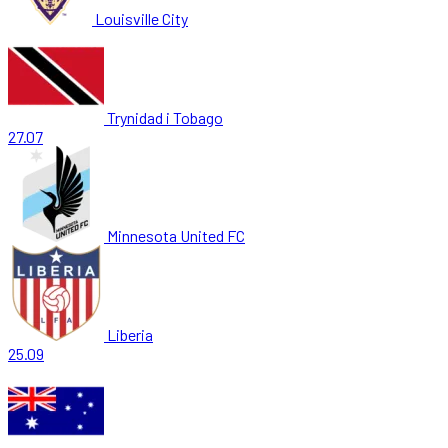
Louisville City
Trynidad i Tobago
27.07
Minnesota United FC
Liberia
25.09