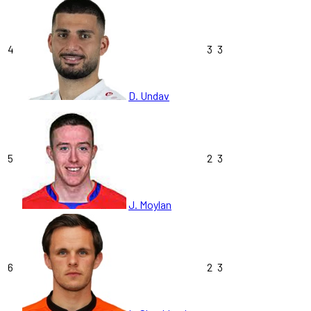
4
3
3
D. Undav
5
2
3
J. Moylan
6
2
3