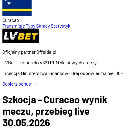
Curacao
Transmisje
Typy
Składy
Statystyki
Oficjalny partner Offside.pl
LVBet — bonus do
4321 PLN
dla nowych graczy
Licencja Ministerstwa Finansów · Graj odpowiedzialnie · 18+
Odbierz bonus →
Szkocja - Curacao wynik
meczu, przebieg live
30.05.2026