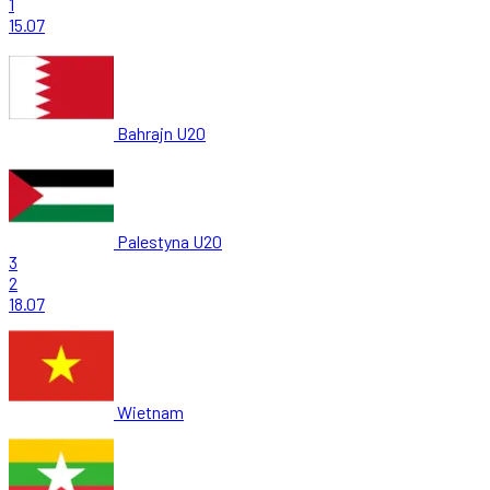
1
15.07
Bahrajn U20
Palestyna U20
3
2
18.07
Wietnam