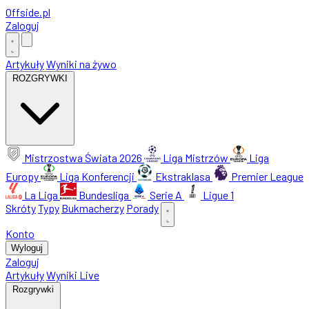
Offside
.
pl
Zaloguj
Artykuły
Wyniki na żywo
ROZGRYWKI
Mistrzostwa Świata 2026
Liga Mistrzów
Liga
Europy
Liga Konferencji
Ekstraklasa
Premier League
La Liga
Bundesliga
Serie A
Ligue 1
Skróty
Typy
Bukmacherzy
Porady
Konto
Wyloguj
Zaloguj
Artykuły
Wyniki Live
Rozgrywki