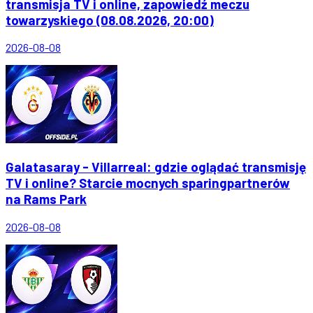
transmisja TV i online, zapowiedź meczu
towarzyskiego (08.08.2026, 20:00)
2026-08-08
Galatasaray - Villarreal: gdzie oglądać transmisję
TV i online? Starcie mocnych sparingpartnerów
na Rams Park
2026-08-08