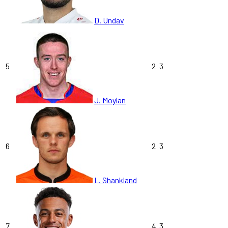
D. Undav
5
2
3
J. Moylan
6
2
3
L. Shankland
7
4
3