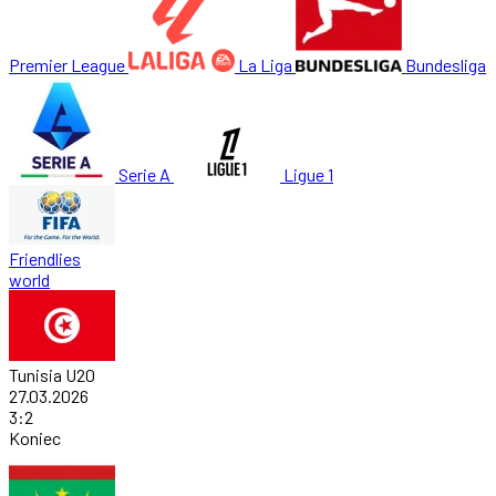
Premier League
La Liga
Bundesliga
Serie A
Ligue 1
Friendlies
world
Tunisia U20
27.03.2026
3
:
2
Koniec