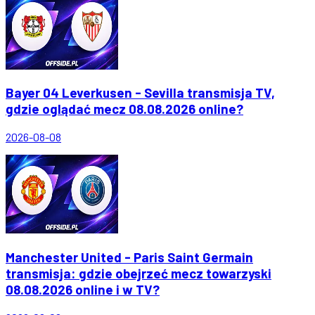
Bayer 04 Leverkusen - Sevilla transmisja TV,
gdzie oglądać mecz 08.08.2026 online?
2026-08-08
Manchester United - Paris Saint Germain
transmisja: gdzie obejrzeć mecz towarzyski
08.08.2026 online i w TV?