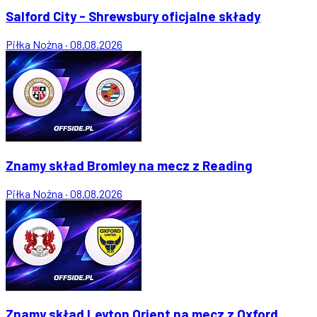
Salford City - Shrewsbury oficjalne składy
Piłka Nożna
·
08.08.2026
Znamy skład Bromley na mecz z Reading
Piłka Nożna
·
08.08.2026
Znamy skład Leyton Orient na mecz z Oxford