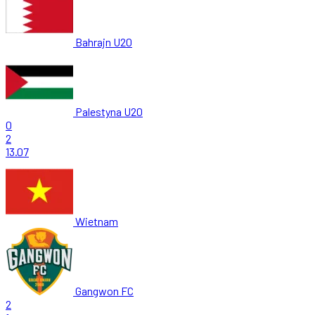
Bahrajn U20
Palestyna U20
0
2
13.07
Wietnam
Gangwon FC
2