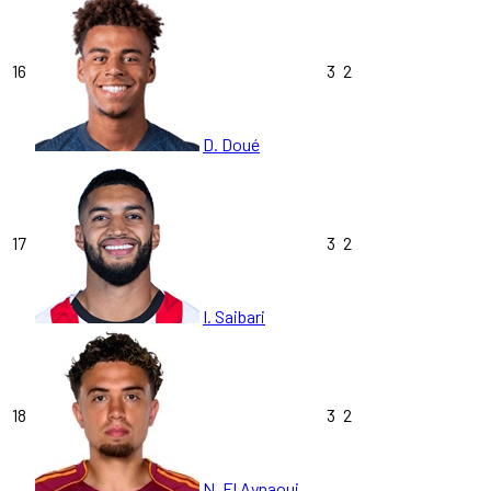
16
3
2
D. Doué
17
3
2
I. Saibari
18
3
2
N. El Aynaoui