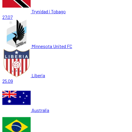
Trynidad i Tobago
27.07
Minnesota United FC
Liberia
25.09
Australia