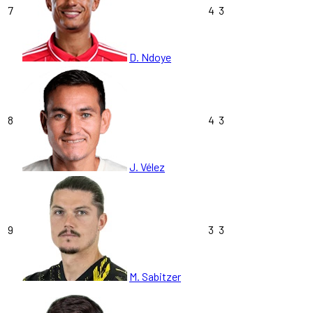
7
4
3
D. Ndoye
8
4
3
J. Vélez
9
3
3
M. Sabitzer