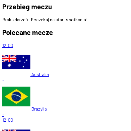
Przebieg meczu
Brak zdarzeń! Poczekaj na start spotkania!
Polecane mecze
12:00
Australia
-
Brazylia
-
12:00