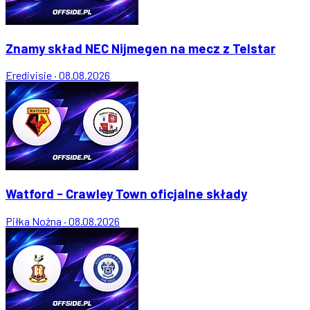
Znamy skład NEC Nijmegen na mecz z Telstar
Eredivisie
·
08.08.2026
Watford - Crawley Town oficjalne składy
Piłka Nożna
·
08.08.2026