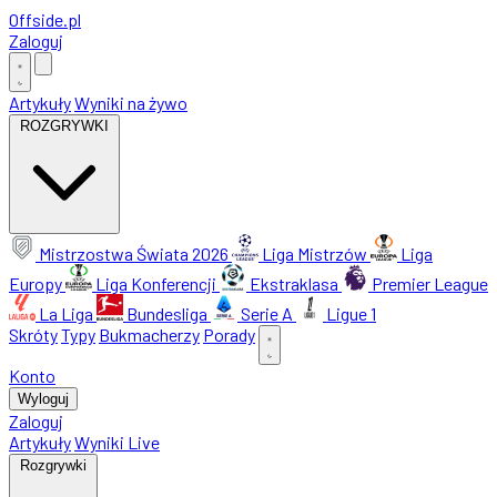
Offside
.
pl
Zaloguj
Artykuły
Wyniki na żywo
ROZGRYWKI
Mistrzostwa Świata 2026
Liga Mistrzów
Liga
Europy
Liga Konferencji
Ekstraklasa
Premier League
La Liga
Bundesliga
Serie A
Ligue 1
Skróty
Typy
Bukmacherzy
Porady
Konto
Wyloguj
Zaloguj
Artykuły
Wyniki Live
Rozgrywki