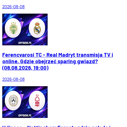
2026-08-08
Ferencvarosi TC - Real Madryt transmisja TV i
online. Gdzie obejrzeć sparing gwiazd?
(08.08.2026, 19:00)
2026-08-08