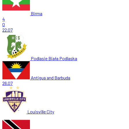
Birma
4
0
22.07
Podlasie Biała Podlaska
Antigua and Barbuda
26.07
Louisville City