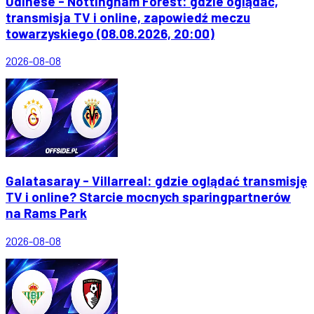
Udinese - Nottingham Forest: gdzie oglądać,
transmisja TV i online, zapowiedź meczu
towarzyskiego (08.08.2026, 20:00)
2026-08-08
Galatasaray - Villarreal: gdzie oglądać transmisję
TV i online? Starcie mocnych sparingpartnerów
na Rams Park
2026-08-08