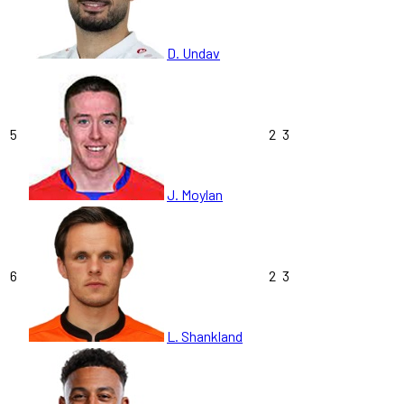
D. Undav
5
2
3
J. Moylan
6
2
3
L. Shankland