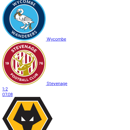
Wycombe
Stevenage
1:2
07.08