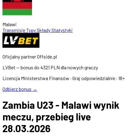
Malawi
Transmisje
Typy
Składy
Statystyki
Oficjalny partner Offside.pl
LVBet — bonus do
4321 PLN
dla nowych graczy
Licencja Ministerstwa Finansów · Graj odpowiedzialnie · 18+
Odbierz bonus →
Zambia U23 - Malawi wynik
meczu, przebieg live
28.03.2026