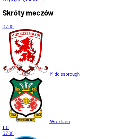
Skróty meczów
07.08
Middlesbrough
Wrexham
1:0
07.08