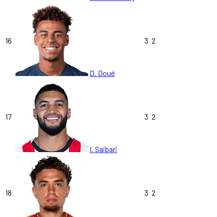
16
3
2
D. Doué
17
3
2
I. Saibari
18
3
2