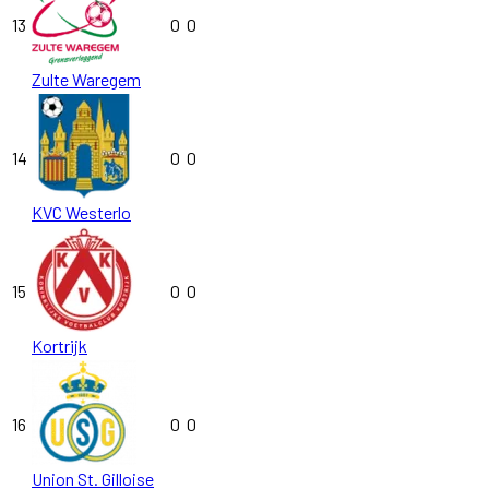
13
0
0
Zulte Waregem
14
0
0
KVC Westerlo
15
0
0
Kortrijk
16
0
0
Union St. Gilloise