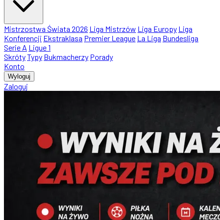
Mistrzostwa Świata 2026
Liga Mistrzów
Liga Europy
Liga
Konferencji
Ekstraklasa
Premier League
La Liga
Bundesliga
Serie A
Ligue 1
Skróty
Typy
Bukmacherzy
Porady
Konto
Wyloguj
Zaloguj