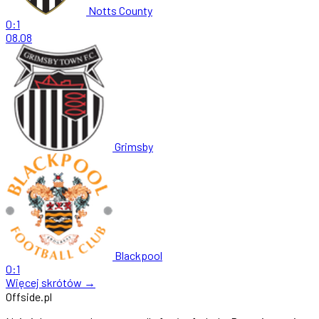
Notts County
0:1
08.08
Grimsby
Blackpool
0:1
Więcej skrótów →
Offside
.
pl