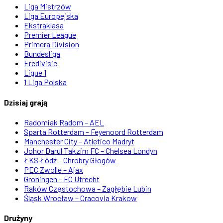
Liga Mistrzów
Liga Europejska
Ekstraklasa
Premier League
Primera Division
Bundesliga
Eredivisie
Ligue 1
1 Liga Polska
Dzisiaj grają
Radomiak Radom – AEL
Sparta Rotterdam – Feyenoord Rotterdam
Manchester City – Atletico Madryt
Johor Darul Takzim FC – Chelsea Londyn
ŁKS Łódź – Chrobry Głogów
PEC Zwolle – Ajax
Groningen – FC Utrecht
Raków Częstochowa – Zagłębie Lubin
Śląsk Wrocław – Cracovia Krakow
Drużyny