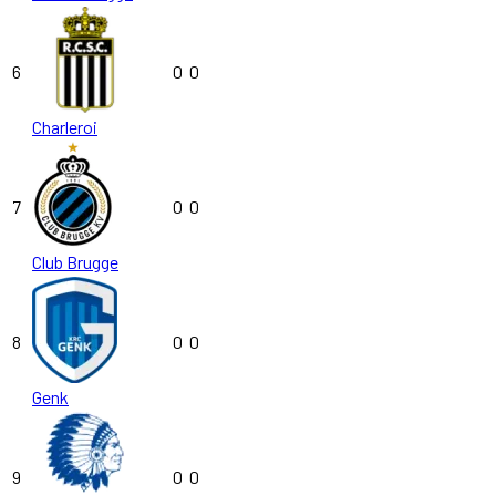
6
0
0
Charleroi
7
0
0
Club Brugge
8
0
0
Genk
9
0
0