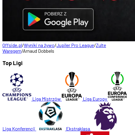
Offside.pl
/
Wyniki na żywo
/
Jupiler Pro League
/
Zulte
Waregem
/
Arnaud Dobbels
Top Ligi
Liga Mistrzów
Liga Europy
Liga Konferencji
Ekstraklasa