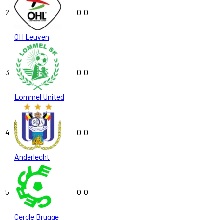
2
0
0
OH Leuven
3
0
0
Lommel United
4
0
0
Anderlecht
5
0
0
Cercle Brugge