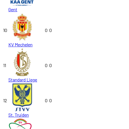
Gent
10
0
0
KV Mechelen
11
0
0
Standard Liege
12
0
0
St. Truiden