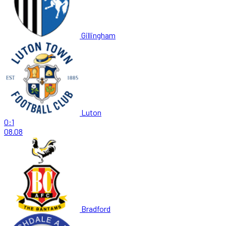
Gillingham
Luton
0:1
08.08
Bradford