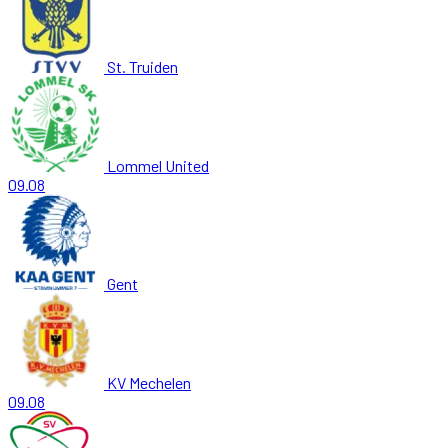
St. Truiden
Lommel United
09.08
Gent
KV Mechelen
09.08