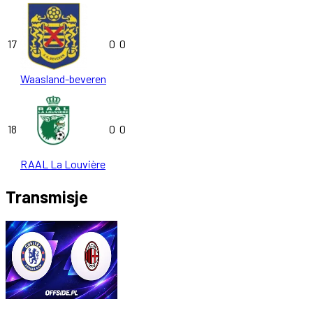
17
0
0
Waasland-beveren
18
0
0
RAAL La Louvière
Transmisje