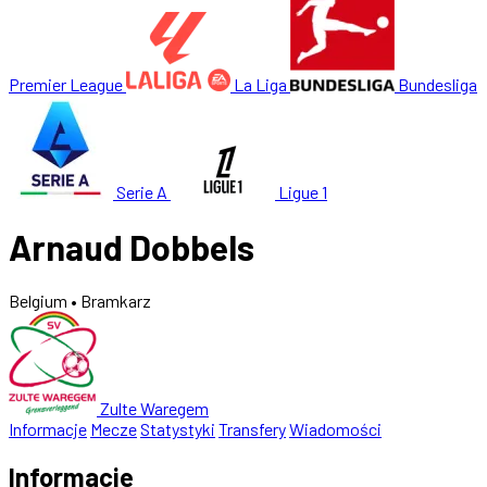
Premier League
La Liga
Bundesliga
Serie A
Ligue 1
Arnaud Dobbels
Belgium
• Bramkarz
Zulte Waregem
Informacje
Mecze
Statystyki
Transfery
Wiadomości
Informacje