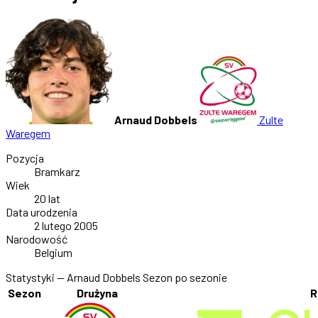
Arnaud Dobbels
Zulte
Waregem
Pozycja
Bramkarz
Wiek
20 lat
Data urodzenia
2 lutego 2005
Narodowość
Belgium
Statystyki — Arnaud Dobbels
Sezon po sezonie
Sezon
Drużyna
R