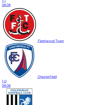
1:1
08.08
Fleetwood Town
Chesterfield
1:0
08.08