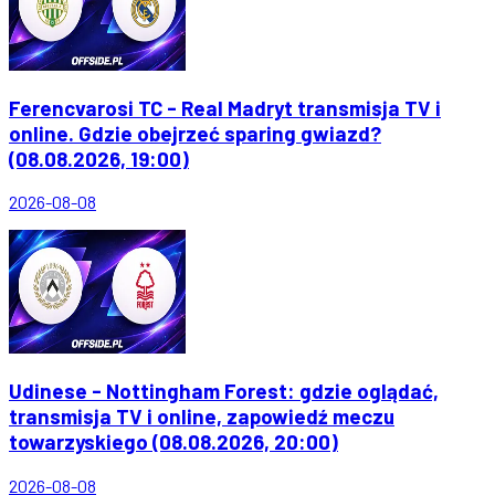
Ferencvarosi TC - Real Madryt transmisja TV i
online. Gdzie obejrzeć sparing gwiazd?
(08.08.2026, 19:00)
2026-08-08
Udinese - Nottingham Forest: gdzie oglądać,
transmisja TV i online, zapowiedź meczu
towarzyskiego (08.08.2026, 20:00)
2026-08-08