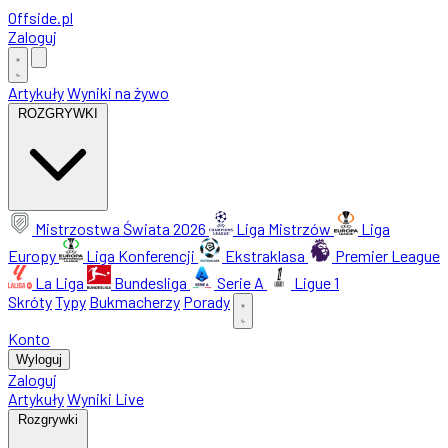
Offside
.
pl
Zaloguj
Artykuły
Wyniki na żywo
ROZGRYWKI
Mistrzostwa Świata 2026
Liga Mistrzów
Liga
Europy
Liga Konferencji
Ekstraklasa
Premier League
La Liga
Bundesliga
Serie A
Ligue 1
Skróty
Typy
Bukmacherzy
Porady
Konto
Wyloguj
Zaloguj
Artykuły
Wyniki Live
Rozgrywki