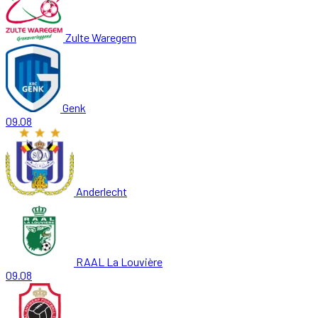
Zulte Waregem
Genk
09.08
Anderlecht
RAAL La Louvière
09.08