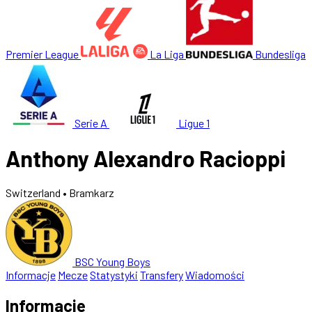
Premier League
La Liga
Bundesliga
Serie A
Ligue 1
Anthony Alexandro Racioppi
Switzerland
• Bramkarz
BSC Young Boys
Informacje
Mecze
Statystyki
Transfery
Wiadomości
Informacje