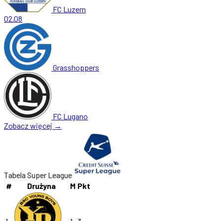
FC Luzern
02.08
Grasshoppers
FC Lugano
Zobacz więcej →
Tabela Super League
#
Drużyna
M
Pkt