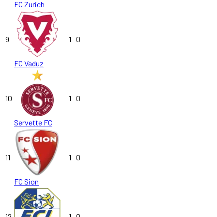
FC Zurich
9
1
0
FC Vaduz
10
1
0
Servette FC
11
1
0
FC Sion
12
1
0