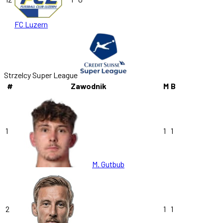
FC Luzern
Strzelcy Super League
#
Zawodnik
M
B
1
1
1
M. Gutbub
2
1
1