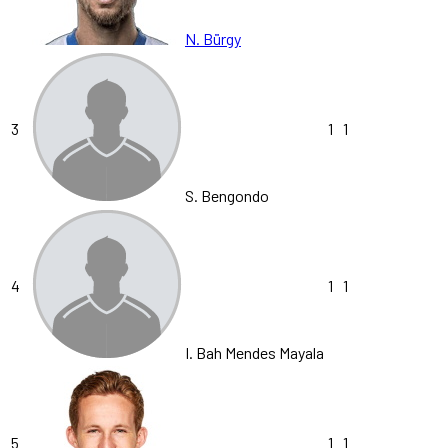
N. Bürgy
3
1
1
S. Bengondo
4
1
1
I. Bah Mendes Mayala
5
1
1