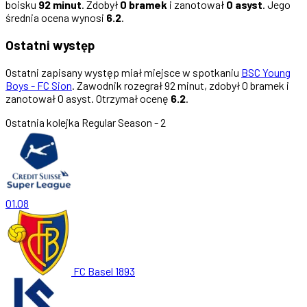
boisku
92 minut
. Zdobył
0 bramek
i zanotował
0 asyst
. Jego
średnia ocena wynosi
6.2
.
Ostatni występ
Ostatni zapisany występ miał miejsce w spotkaniu
BSC Young
Boys - FC Sion
. Zawodnik rozegrał 92 minut, zdobył 0 bramek i
zanotował 0 asyst. Otrzymał ocenę
6.2
.
Ostatnia kolejka
Regular Season - 2
01.08
FC Basel 1893