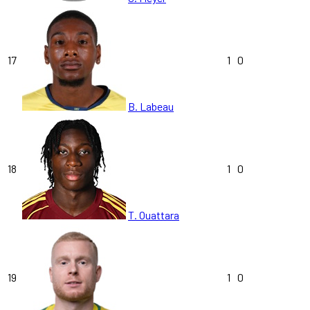
17
1
0
B. Labeau
18
1
0
T. Ouattara
19
1
0