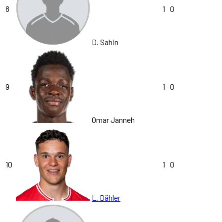
8
1
0
D. Sahin
9
1
0
Omar Janneh
10
1
0
L. Dähler