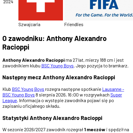
2024
Szwajcaria
Friendlies
O zawodniku: Anthony Alexandro
Racioppi
Anthony Alexandro Racioppi
ma 27 lat, mierzy 188 cm i jest
zawodnikiem klubu
BSC Young Boys
. Jego pozycja to bramkarz.
Następny mecz Anthony Alexandro Racioppi
Klub
BSC Young Boys
rozegra następne spotkanie
Lausanne -
BSC Young Boys
8 sierpnia 2026, 16:00 w rozgrywkach
Super
League
. Informacja o występie zawodnika pojawi się po
zapisaniu oficjalnego składu.
Statystyki Anthony Alexandro Racioppi
W sezonie 2026/2027 zawodnik rozegrał
1 meczów
i spędził na