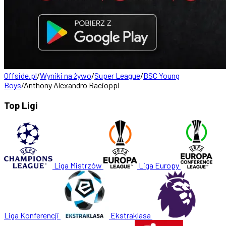
Offside.pl
/
Wyniki na żywo
/
Super League
/
BSC Young
Boys
/
Anthony Alexandro Racioppi
Top Ligi
Liga Mistrzów
Liga Europy
Liga Konferencji
Ekstraklasa