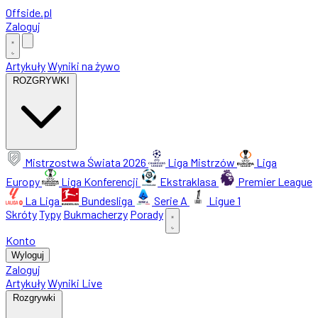
Offside
.
pl
Zaloguj
Artykuły
Wyniki na żywo
ROZGRYWKI
Mistrzostwa Świata 2026
Liga Mistrzów
Liga
Europy
Liga Konferencji
Ekstraklasa
Premier League
La Liga
Bundesliga
Serie A
Ligue 1
Skróty
Typy
Bukmacherzy
Porady
Konto
Wyloguj
Zaloguj
Artykuły
Wyniki Live
Rozgrywki