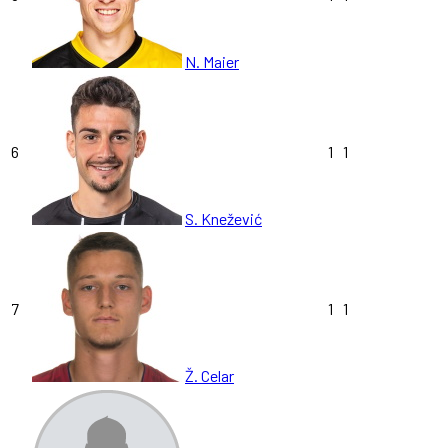
N. Maier
6
1
1
S. Knežević
7
1
1
Ž. Celar