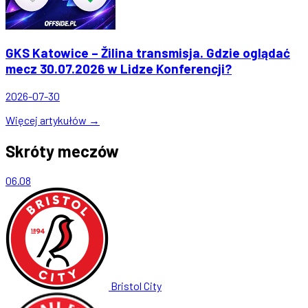
GKS Katowice – Žilina transmisja. Gdzie oglądać
mecz 30.07.2026 w Lidze Konferencji?
2026-07-30
Więcej artykułów →
Skróty meczów
06.08
Bristol City