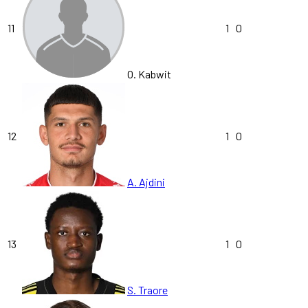
11
1
0
O. Kabwit
12
1
0
A. Ajdini
13
1
0
S. Traore