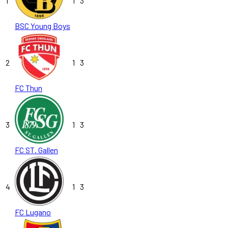
1
1
3
BSC Young Boys
2
1
3
FC Thun
3
1
3
FC ST. Gallen
4
1
3
FC Lugano