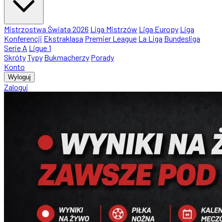
Mistrzostwa Świata 2026
Liga Mistrzów
Liga Europy
Liga
Konferencji
Ekstraklasa
Premier League
La Liga
Bundesliga
Serie A
Ligue 1
Skróty
Typy
Bukmacherzy
Porady
Konto
Wyloguj
Zaloguj