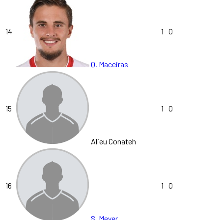
14
1
0
Q. Maceiras
15
1
0
Alieu Conateh
16
1
0
S. Meyer