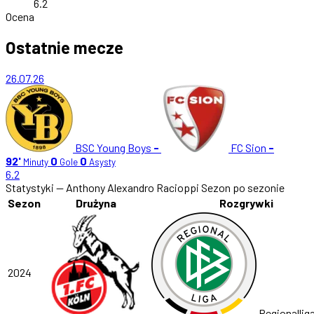
6.2
Ocena
Ostatnie mecze
26.07.26
BSC Young Boys
-
FC Sion
-
92'
0
0
Minuty
Gole
Asysty
6.2
Statystyki — Anthony Alexandro Racioppi
Sezon po sezonie
Sezon
Drużyna
Rozgrywki
2024
Regionalliga