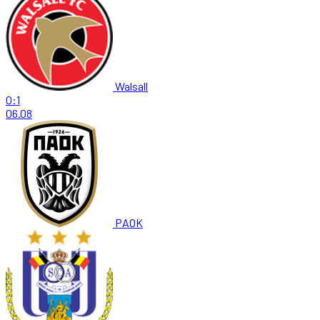
Walsall
0:1
06.08
PAOK