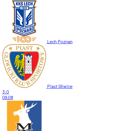
Lech Poznan
Piast Gliwice
3:0
09.08