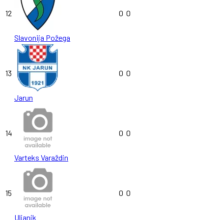
12
0
0
Slavonija Požega
13
0
0
Jarun
14
0
0
Varteks Varaždin
15
0
0
Uljanik