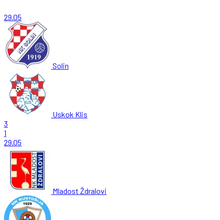
29.05
Solin
Uskok Klis
3
1
29.05
Mladost Ždralovi