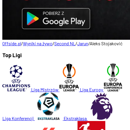
Offside.pl
/
Wyniki na żywo
/
Second NL
/
Jarun
/
Aleks Stojaković
Top Ligi
Liga Mistrzów
Liga Europy
Liga Konferencji
Ekstraklasa