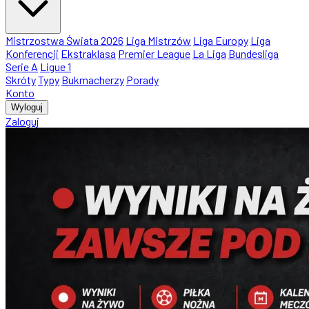
Mistrzostwa Świata 2026
Liga Mistrzów
Liga Europy
Liga
Konferencji
Ekstraklasa
Premier League
La Liga
Bundesliga
Serie A
Ligue 1
Skróty
Typy
Bukmacherzy
Porady
Konto
Wyloguj
Zaloguj