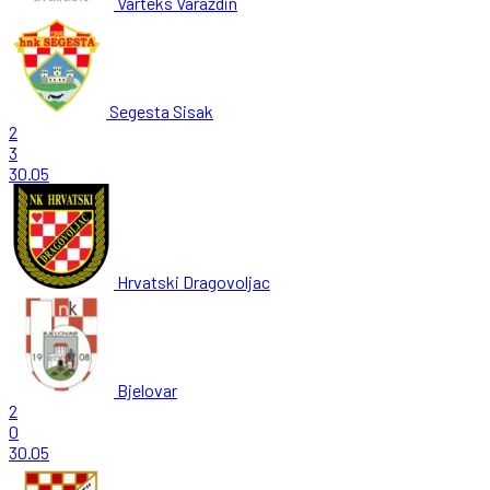
Varteks Varaždin
Segesta Sisak
2
3
30.05
Hrvatski Dragovoljac
Bjelovar
2
0
30.05