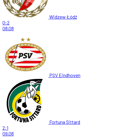
Widzew Łódź
0:2
08.08
PSV Eindhoven
Fortuna Sittard
2:1
09.08