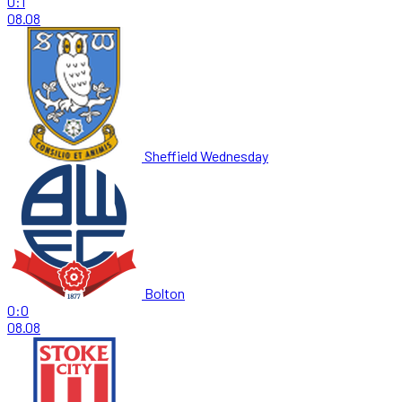
0:1
08.08
Sheffield Wednesday
Bolton
0:0
08.08