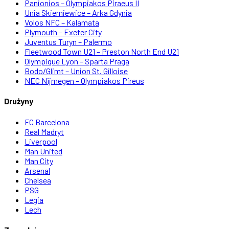
Panionios – Olympiakos Piraeus II
Unia Skierniewice – Arka Gdynia
Volos NFC – Kalamata
Plymouth – Exeter City
Juventus Turyn – Palermo
Fleetwood Town U21 – Preston North End U21
Olympique Lyon – Sparta Praga
Bodo/Glimt – Union St. Gilloise
NEC Nijmegen – Olympiakos Pireus
Drużyny
FC Barcelona
Real Madryt
Liverpool
Man United
Man City
Arsenal
Chelsea
PSG
Legia
Lech