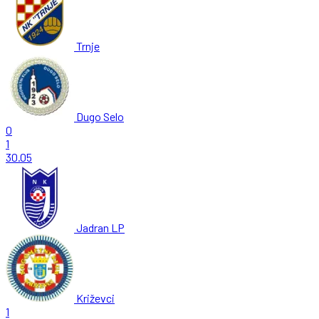
Trnje
Dugo Selo
0
1
30.05
Jadran LP
Križevci
1