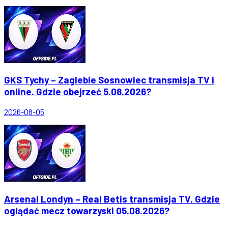
GKS Tychy – Zaglebie Sosnowiec transmisja TV i
online. Gdzie obejrzeć 5.08.2026?
2026-08-05
Arsenal Londyn – Real Betis transmisja TV. Gdzie
oglądać mecz towarzyski 05.08.2026?