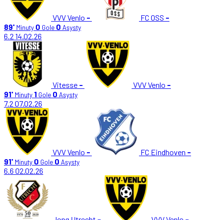
VVV Venlo
-
FC OSS
-
89'
0
0
Minuty
Gole
Asysty
6.2
14.02.26
Vitesse
-
VVV Venlo
-
91'
1
0
Minuty
Gole
Asysty
7.2
07.02.26
VVV Venlo
-
FC Eindhoven
-
91'
0
0
Minuty
Gole
Asysty
6.6
02.02.26
Jong Utrecht
-
VVV Venlo
-