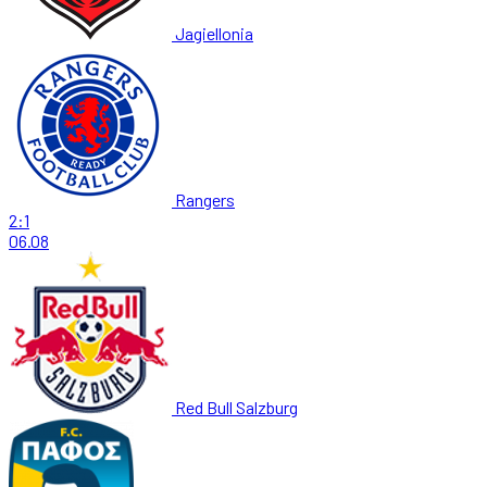
Jagiellonia
Rangers
2:1
06.08
Red Bull Salzburg