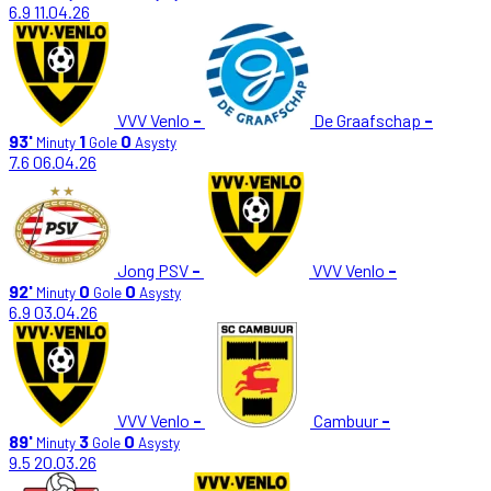
6.9
11.04.26
VVV Venlo
-
De Graafschap
-
93'
1
0
Minuty
Gole
Asysty
7.6
06.04.26
Jong PSV
-
VVV Venlo
-
92'
0
0
Minuty
Gole
Asysty
6.9
03.04.26
VVV Venlo
-
Cambuur
-
89'
3
0
Minuty
Gole
Asysty
9.5
20.03.26