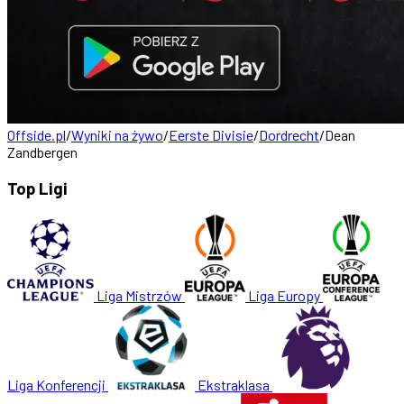
Offside.pl
/
Wyniki na żywo
/
Eerste Divisie
/
Dordrecht
/
Dean
Zandbergen
Top Ligi
Liga Mistrzów
Liga Europy
Liga Konferencji
Ekstraklasa