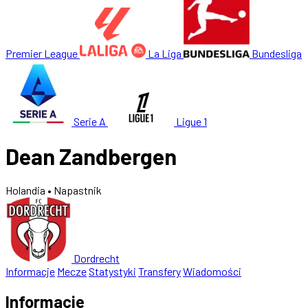
Premier League
La Liga
Bundesliga
Serie A
Ligue 1
Dean Zandbergen
Holandia
• Napastnik
Dordrecht
Informacje
Mecze
Statystyki
Transfery
Wiadomości
Informacje