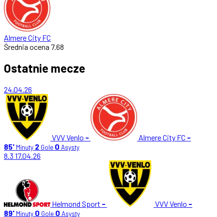
Almere City FC
Średnia ocena
7.68
Ostatnie mecze
24.04.26
VVV Venlo
-
Almere City FC
-
85'
2
0
Minuty
Gole
Asysty
8.3
17.04.26
Helmond Sport
-
VVV Venlo
-
89'
0
0
Minuty
Gole
Asysty