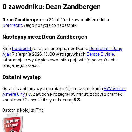
O zawodniku: Dean Zandbergen
Dean Zandbergen
ma 24 lat i jest zawodnikiem klubu
Dordrecht
. Jego pozycja to napastnik.
Następny mecz Dean Zandbergen
Klub
Dordrecht
rozegra następne spotkanie
Dordrecht - Jong
Ajax
7 sierpnia 2026, 18:00 w rozgrywkach
Eerste Divisie
.
Informacja o występie zawodnika pojawi się po zapisaniu
oficjalnego składu.
Ostatni występ
Ostatni zapisany występ miał miejsce w spotkaniu
VVV Venlo -
Almere City FC
. Zawodnik rozegrał 85 minut, zdobył 2 bramek i
zanotował 0 asyst. Otrzymał ocenę
8.3
.
Ostatnia kolejka
Final