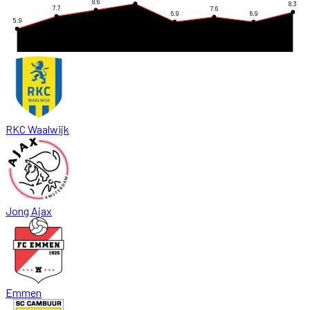
8.6
8.3
7.7
7.6
6.9
6.9
5.9
RKC Waalwijk
Jong Ajax
Emmen