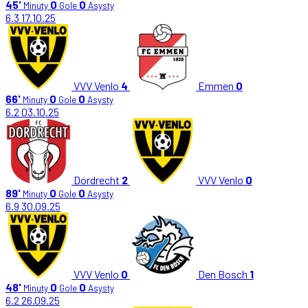
45'
0
0
Minuty
Gole
Asysty
6.3
17.10.25
VVV Venlo
4
Emmen
0
66'
0
0
Minuty
Gole
Asysty
6.2
03.10.25
Dordrecht
2
VVV Venlo
0
89'
0
0
Minuty
Gole
Asysty
6.9
30.09.25
VVV Venlo
0
Den Bosch
1
48'
0
0
Minuty
Gole
Asysty
6.2
26.09.25