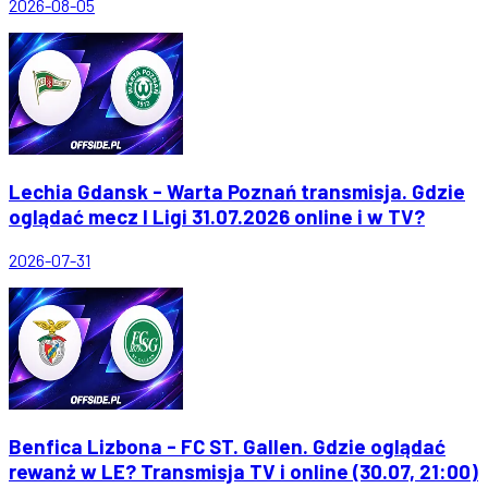
2026-08-05
Lechia Gdansk - Warta Poznań transmisja. Gdzie
oglądać mecz I Ligi 31.07.2026 online i w TV?
2026-07-31
Benfica Lizbona - FC ST. Gallen. Gdzie oglądać
rewanż w LE? Transmisja TV i online (30.07, 21:00)