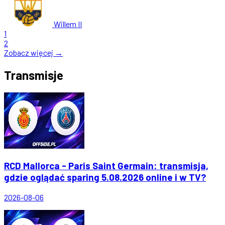
Willem II
1
2
Zobacz więcej →
Transmisje
RCD Mallorca - Paris Saint Germain: transmisja,
gdzie oglądać sparing 5.08.2026 online i w TV?
2026-08-06