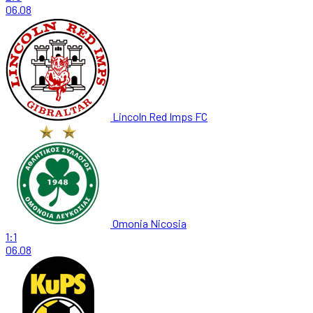
06.08
Lincoln Red Imps FC
Omonia Nicosia
1:1
06.08