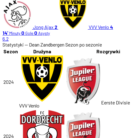
Jong Ajax
2
VVV Venlo
4
14'
0
0
Minuty
Gole
Asysty
6.2
Statystyki — Dean Zandbergen
Sezon po sezonie
Sezon
Drużyna
Rozgrywki
2024
Eerste Divisie
VVV Venlo
2024