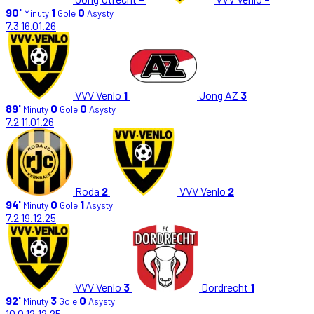
90'
1
0
Minuty
Gole
Asysty
7.3
16.01.26
VVV Venlo
1
Jong AZ
3
89'
0
0
Minuty
Gole
Asysty
7.2
11.01.26
Roda
2
VVV Venlo
2
94'
0
1
Minuty
Gole
Asysty
7.2
19.12.25
VVV Venlo
3
Dordrecht
1
92'
3
0
Minuty
Gole
Asysty
10.0
12.12.25