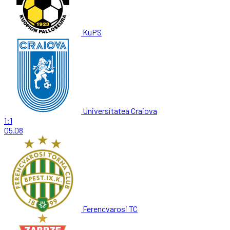
KuPS
Universitatea Craiova
1:1
05.08
Ferencvarosi TC