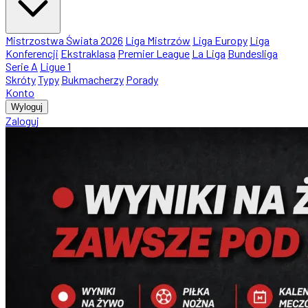
Mistrzostwa Świata 2026
Liga Mistrzów
Liga Europy
Liga
Konferencji
Ekstraklasa
Premier League
La Liga
Bundesliga
Serie A
Ligue 1
Skróty
Typy
Bukmacherzy
Porady
Konto
Wyloguj
Zaloguj