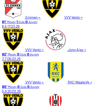
Emmen
-
VVV Venlo
-
91'
1
0
Minuty
Gole
Asysty
8.6
17.03.26
VVV Venlo
-
Jong Ajax
-
92'
0
0
Minuty
Gole
Asysty
7.7
06.03.26
VVV Venlo
-
RKC Waalwijk
-
90'
0
0
Minuty
Gole
Asysty
5.9
20.02.26