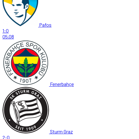
Pafos
1:0
05.08
Fenerbahçe
Sturm Graz
2:0