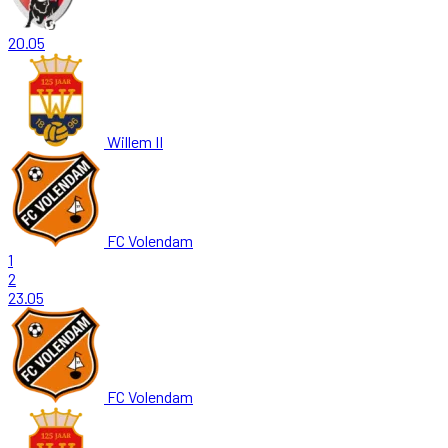
20.05
Willem II
FC Volendam
1
2
23.05
FC Volendam