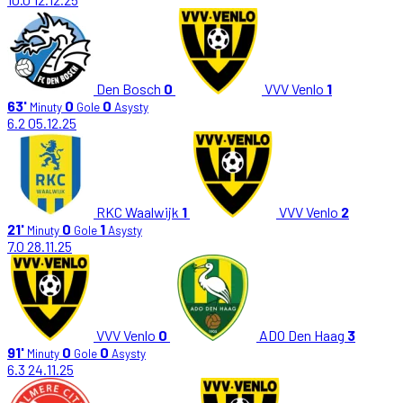
Den Bosch
0
VVV Venlo
1
63'
0
0
Minuty
Gole
Asysty
6.2
05.12.25
RKC Waalwijk
1
VVV Venlo
2
21'
0
1
Minuty
Gole
Asysty
7.0
28.11.25
VVV Venlo
0
ADO Den Haag
3
91'
0
0
Minuty
Gole
Asysty
6.3
24.11.25