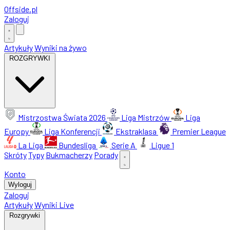
Offside
.
pl
Zaloguj
Artykuły
Wyniki na żywo
ROZGRYWKI
Mistrzostwa Świata 2026
Liga Mistrzów
Liga
Europy
Liga Konferencji
Ekstraklasa
Premier League
La Liga
Bundesliga
Serie A
Ligue 1
Skróty
Typy
Bukmacherzy
Porady
Konto
Wyloguj
Zaloguj
Artykuły
Wyniki Live
Rozgrywki