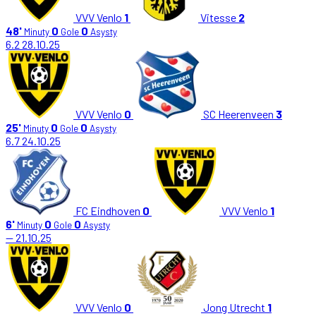
VVV Venlo
1
Vitesse
2
48'
0
0
Minuty
Gole
Asysty
6.2
28.10.25
VVV Venlo
0
SC Heerenveen
3
25'
0
0
Minuty
Gole
Asysty
6.7
24.10.25
FC Eindhoven
0
VVV Venlo
1
6'
0
0
Minuty
Gole
Asysty
—
21.10.25
VVV Venlo
0
Jong Utrecht
1