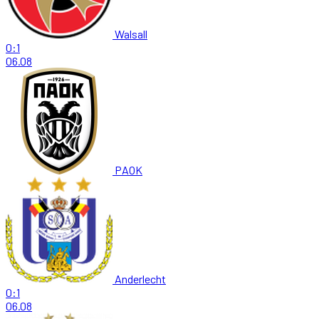
Walsall
0:1
06.08
PAOK
Anderlecht
0:1
06.08