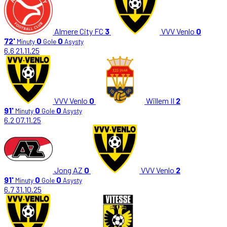
Almere City FC
3
VVV Venlo
0
72'
0
0
Minuty
Gole
Asysty
6.6
21.11.25
VVV Venlo
0
Willem II
2
91'
0
0
Minuty
Gole
Asysty
6.2
07.11.25
Jong AZ
0
VVV Venlo
2
91'
0
0
Minuty
Gole
Asysty
6.7
31.10.25