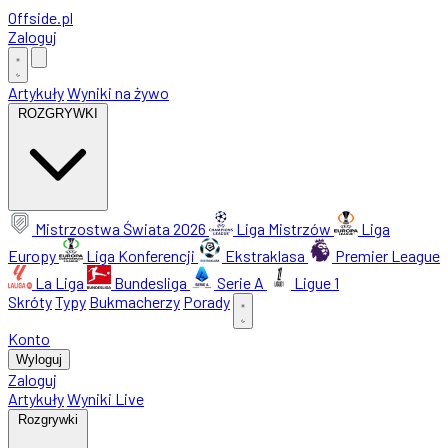
Offside
.
pl
Zaloguj
Artykuły
Wyniki na żywo
ROZGRYWKI
Mistrzostwa Świata 2026
Liga Mistrzów
Liga
Europy
Liga Konferencji
Ekstraklasa
Premier League
La Liga
Bundesliga
Serie A
Ligue 1
Skróty
Typy
Bukmacherzy
Porady
Konto
Wyloguj
Zaloguj
Artykuły
Wyniki Live
Rozgrywki