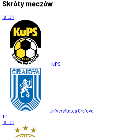
Skróty meczów
06.08
KuPS
Universitatea Craiova
1:1
05.08