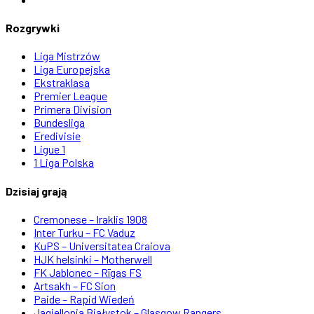
Rozgrywki
Liga Mistrzów
Liga Europejska
Ekstraklasa
Premier League
Primera Division
Bundesliga
Eredivisie
Ligue 1
1 Liga Polska
Dzisiaj grają
Cremonese – Iraklis 1908
Inter Turku – FC Vaduz
KuPS – Universitatea Craiova
HJK helsinki – Motherwell
FK Jablonec – Rīgas FS
Artsakh – FC Sion
Paide – Rapid Wiedeń
Jagiellonia Białystok – Glasgow Rangers