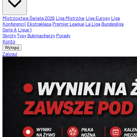
Mistrzostwa Świata 2026
Liga Mistrzów
Liga Europy
Liga
Konferencji
Ekstraklasa
Premier League
La Liga
Bundesliga
Serie A
Ligue 1
Skróty
Typy
Bukmacherzy
Porady
Konto
Wyloguj
Zaloguj