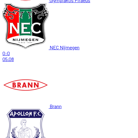
Olympiakos Piraeus
NEC Nijmegen
0:0
05.08
Brann