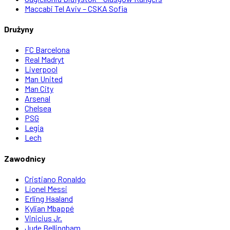
Maccabi Tel Aviv – CSKA Sofia
Drużyny
FC Barcelona
Real Madryt
Liverpool
Man United
Man City
Arsenal
Chelsea
PSG
Legia
Lech
Zawodnicy
Cristiano Ronaldo
Lionel Messi
Erling Haaland
Kylian Mbappé
Vinicius Jr.
Jude Bellingham