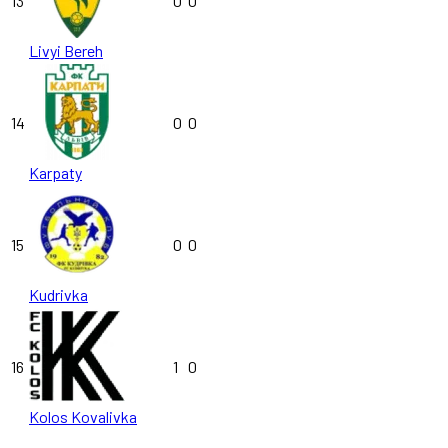
13
0
0
Livyi Bereh
14
0
0
Karpaty
15
0
0
Kudrivka
16
1
0
Kolos Kovalivka