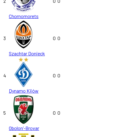
2
0
0
Chornomorets
3
0
0
Szachtar Donieck
4
0
0
Dynamo Kijów
5
0
0
Obolon'-Brovar