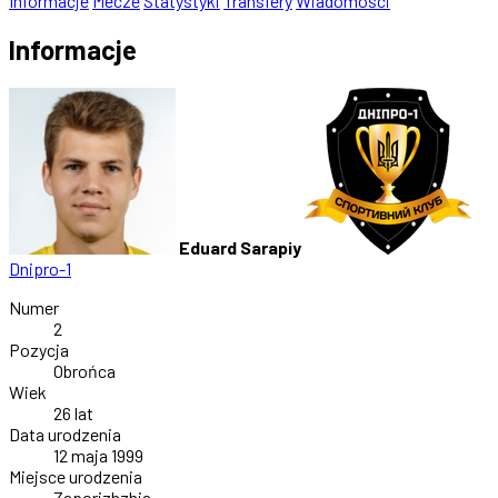
Informacje
Mecze
Statystyki
Transfery
Wiadomości
Informacje
Eduard Sarapiy
Dnipro-1
Numer
2
Pozycja
Obrońca
Wiek
26 lat
Data urodzenia
12 maja 1999
Miejsce urodzenia
Zaporizhzhia