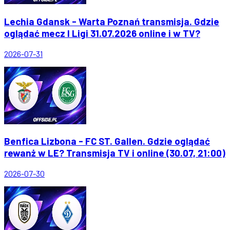
Lechia Gdansk - Warta Poznań transmisja. Gdzie
oglądać mecz I Ligi 31.07.2026 online i w TV?
2026-07-31
Benfica Lizbona - FC ST. Gallen. Gdzie oglądać
rewanż w LE? Transmisja TV i online (30.07, 21:00)
2026-07-30