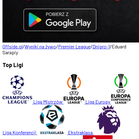
Offside.pl
/
Wyniki na żywo
/
Premier League
/
Dnipro-1
/
Eduard
Sarapiy
Top Ligi
Liga Mistrzów
Liga Europy
Liga Konferencji
Ekstraklasa