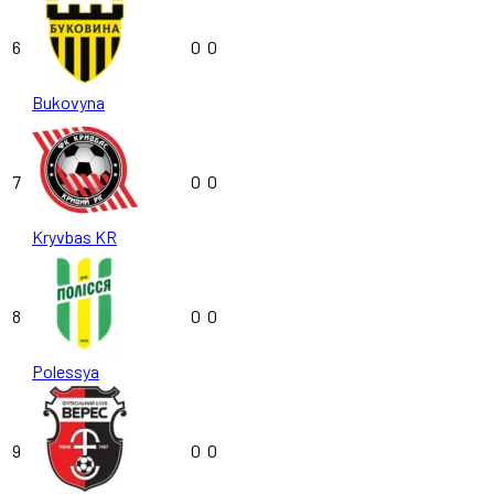
6
0
0
Bukovyna
7
0
0
Kryvbas KR
8
0
0
Polessya
9
0
0