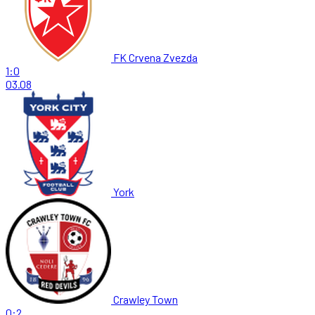
FK Crvena Zvezda
1:0
03.08
York
Crawley Town
0:2