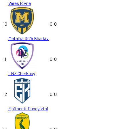
Veres Rivne
10
0
0
Metalist 1925 Kharkiv
11
0
0
LNZ Cherkasy
12
0
0
Epitsentr Dunayivtsi