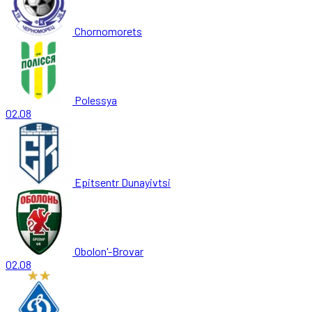
Chornomorets
Polessya
02.08
Epitsentr Dunayivtsi
Obolon'-Brovar
02.08