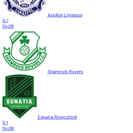
Apollon Limassol
0:1
04.08
Shamrock Rovers
Egnatia Rrogozhinë
3:1
04.08