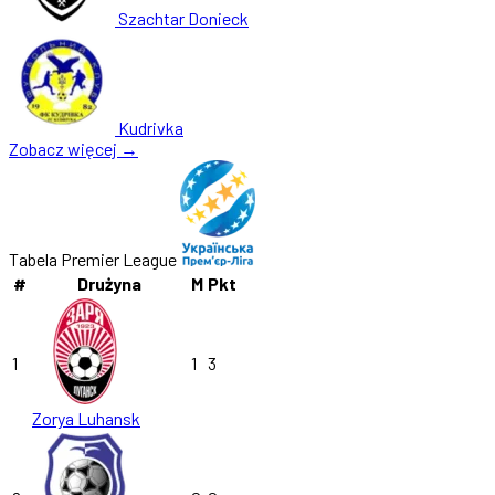
Szachtar Donieck
Kudrivka
Zobacz więcej →
Tabela Premier League
#
Drużyna
M
Pkt
1
1
3
Zorya Luhansk