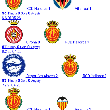
RCD Mallorca
1
Villarreal
1
93'
0
0
Minuty
Gole
Asysty
6.6
01.05.26
Girona
0
RCD Mallorca
1
91'
0
0
Minuty
Gole
Asysty
8.2
25.04.26
Deportivo Alavés
2
RCD Mallorca
1
93'
0
0
Minuty
Gole
Asysty
7.2
21.04.26
RCD Mallorca
1
Valencia
1