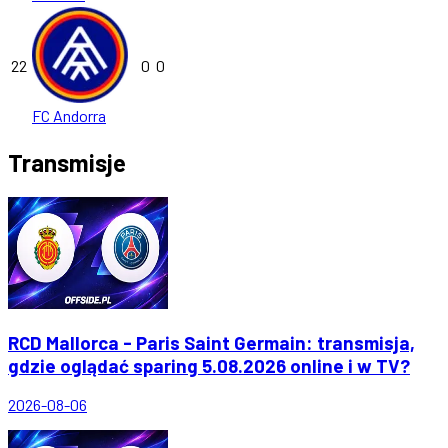
22
0
0
FC Andorra
Transmisje
RCD Mallorca - Paris Saint Germain: transmisja,
gdzie oglądać sparing 5.08.2026 online i w TV?
2026-08-06