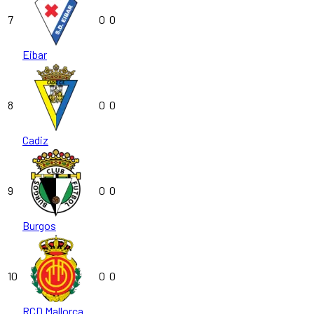
7
0
0
Eibar
8
0
0
Cadiz
9
0
0
Burgos
10
0
0
RCD Mallorca