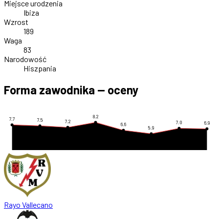
Miejsce urodzenia
Ibiza
Wzrost
189
Waga
83
Narodowość
Hiszpania
Forma zawodnika — oceny
8.2
7.7
7.5
7.2
7.0
6.9
6.6
5.9
Rayo Vallecano