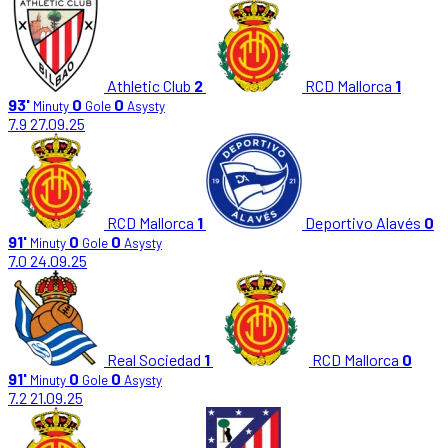
Athletic Club
2
RCD Mallorca
1
93'
0
0
Minuty
Gole
Asysty
7.9
27.09.25
RCD Mallorca
1
Deportivo Alavés
0
91'
0
0
Minuty
Gole
Asysty
7.0
24.09.25
Real Sociedad
1
RCD Mallorca
0
91'
0
0
Minuty
Gole
Asysty
7.2
21.09.25