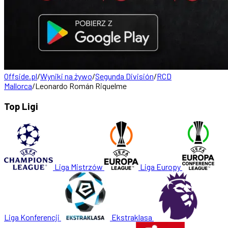
Offside.pl
/
Wyniki na żywo
/
Segunda División
/
RCD
Mallorca
/
Leonardo Román Riquelme
Top Ligi
Liga Mistrzów
Liga Europy
Liga Konferencji
Ekstraklasa