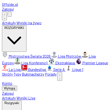
Offside
.
pl
Zaloguj
Artykuły
Wyniki na żywo
ROZGRYWKI
Mistrzostwa Świata 2026
Liga Mistrzów
Liga
Europy
Liga Konferencji
Ekstraklasa
Premier League
La Liga
Bundesliga
Serie A
Ligue 1
Skróty
Typy
Bukmacherzy
Porady
Konto
Wyloguj
Zaloguj
Artykuły
Wyniki Live
Rozgrywki