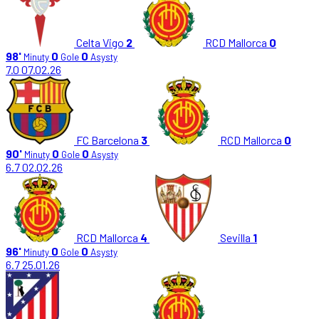
Celta Vigo
2
RCD Mallorca
0
98'
0
0
Minuty
Gole
Asysty
7.0
07.02.26
FC Barcelona
3
RCD Mallorca
0
90'
0
0
Minuty
Gole
Asysty
6.7
02.02.26
RCD Mallorca
4
Sevilla
1
96'
0
0
Minuty
Gole
Asysty
6.7
25.01.26