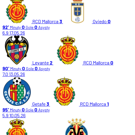
RCD Mallorca
3
Oviedo
0
92'
0
0
Minuty
Gole
Asysty
6.9
17.05.26
Levante
2
RCD Mallorca
0
90'
0
0
Minuty
Gole
Asysty
7.0
13.05.26
Getafe
3
RCD Mallorca
1
95'
0
0
Minuty
Gole
Asysty
5.9
10.05.26