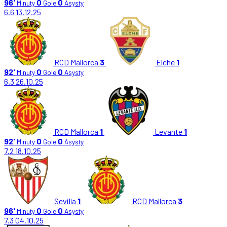
96'
0
0
Minuty
Gole
Asysty
6.6
13.12.25
RCD Mallorca
3
Elche
1
92'
0
0
Minuty
Gole
Asysty
6.3
26.10.25
RCD Mallorca
1
Levante
1
92'
0
0
Minuty
Gole
Asysty
7.2
18.10.25
Sevilla
1
RCD Mallorca
3
96'
0
0
Minuty
Gole
Asysty
7.3
04.10.25