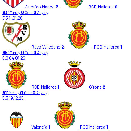
Atletico Madryt
3
RCD Mallorca
0
93'
0
0
Minuty
Gole
Asysty
7.5
11.01.26
Rayo Vallecano
2
RCD Mallorca
1
95'
0
0
Minuty
Gole
Asysty
6.9
04.01.26
RCD Mallorca
1
Girona
2
91'
0
0
Minuty
Gole
Asysty
5.3
19.12.25
Valencia
1
RCD Mallorca
1