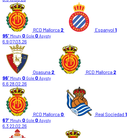
RCD Mallorca
2
Espanyol
1
95'
0
0
Minuty
Gole
Asysty
6.9
07.03.26
Osasuna
2
RCD Mallorca
2
96'
0
0
Minuty
Gole
Asysty
6.6
28.02.26
RCD Mallorca
0
Real Sociedad
1
67'
0
0
Minuty
Gole
Asysty
6.3
22.02.26