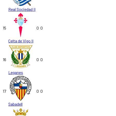
Real Sociedad II
15
0
0
Celta de Vigo II
16
0
0
Leganes
17
0
0
Sabadell