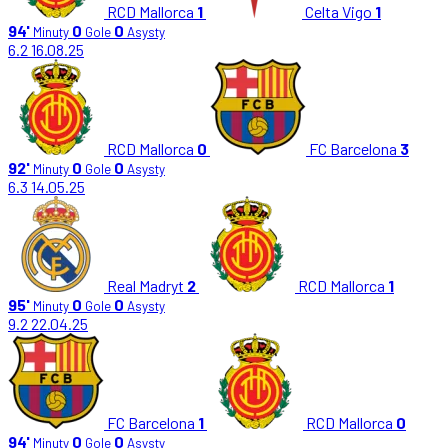
RCD Mallorca
1
Celta Vigo
1
94'
0
0
Minuty
Gole
Asysty
6.2
16.08.25
RCD Mallorca
0
FC Barcelona
3
92'
0
0
Minuty
Gole
Asysty
6.3
14.05.25
Real Madryt
2
RCD Mallorca
1
95'
0
0
Minuty
Gole
Asysty
9.2
22.04.25
FC Barcelona
1
RCD Mallorca
0
94'
0
0
Minuty
Gole
Asysty