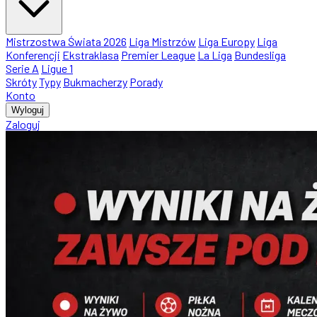
Mistrzostwa Świata 2026
Liga Mistrzów
Liga Europy
Liga
Konferencji
Ekstraklasa
Premier League
La Liga
Bundesliga
Serie A
Ligue 1
Skróty
Typy
Bukmacherzy
Porady
Konto
Wyloguj
Zaloguj