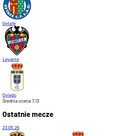
Getafe
Levante
Oviedo
Średnia ocena
7.13
Ostatnie mecze
23.05.26