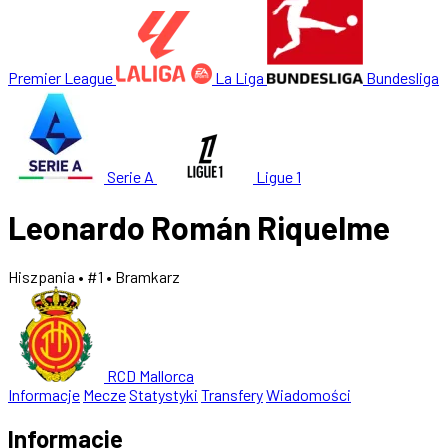
Premier League
La Liga
Bundesliga
Serie A
Ligue 1
Leonardo Román Riquelme
Hiszpania
• #1
• Bramkarz
RCD Mallorca
Informacje
Mecze
Statystyki
Transfery
Wiadomości
Informacje