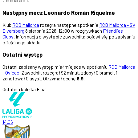
z numerem 1.
Następny mecz Leonardo Román Riquelme
Klub
RCD Mallorca
rozegra następne spotkanie
RCD Mallorca - SV
Elversberg
8 sierpnia 2026, 12:00 w rozgrywkach
Friendlies
Clubs
. Informacja o występie zawodnika pojawi się po zapisaniu
oficjalnego składu.
Ostatni występ
Ostatni zapisany występ miał miejsce w spotkaniu
RCD Mallorca
- Oviedo
. Zawodnik rozegrał 92 minut, zdobył 0 bramek i
zanotował 0 asyst. Otrzymał ocenę
6.9
.
Ostatnia kolejka
Final
14.06