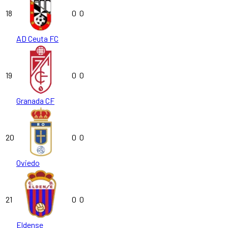
18
0
0
AD Ceuta FC
19
0
0
Granada CF
20
0
0
Oviedo
21
0
0
Eldense