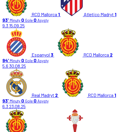
RCD Mallorca
1
Atletico Madryt
1
93'
0
0
Minuty
Gole
Asysty
9.3
15.09.25
Espanyol
3
RCD Mallorca
2
94'
0
0
Minuty
Gole
Asysty
5.6
30.08.25
Real Madryt
2
RCD Mallorca
1
93'
0
0
Minuty
Gole
Asysty
6.3
23.08.25