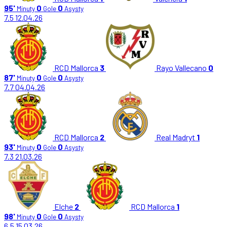
95'
0
0
Minuty
Gole
Asysty
7.5
12.04.26
RCD Mallorca
3
Rayo Vallecano
0
87'
0
0
Minuty
Gole
Asysty
7.7
04.04.26
RCD Mallorca
2
Real Madryt
1
93'
0
0
Minuty
Gole
Asysty
7.3
21.03.26
Elche
2
RCD Mallorca
1
98'
0
0
Minuty
Gole
Asysty
6.5
15.03.26