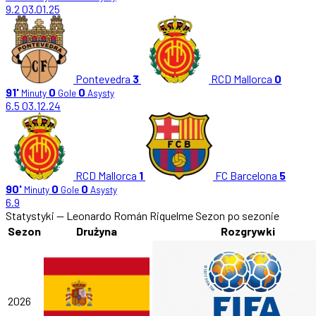
9.2
03.01.25
Pontevedra
3
RCD Mallorca
0
91'
0
0
Minuty
Gole
Asysty
6.5
03.12.24
RCD Mallorca
1
FC Barcelona
5
90'
0
0
Minuty
Gole
Asysty
6.9
Statystyki — Leonardo Román Riquelme
Sezon po sezonie
Sezon
Drużyna
Rozgrywki
2026