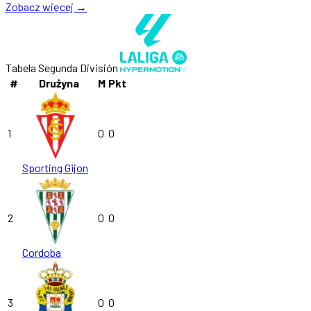
Zobacz więcej →
Tabela Segunda División
#
Drużyna
M
Pkt
1
0
0
Sporting Gijon
2
0
0
Cordoba
3
0
0