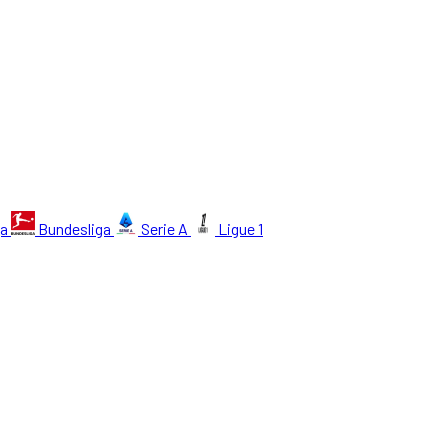
ga
Bundesliga
Serie A
Ligue 1