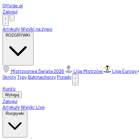
Offside
.
pl
Zaloguj
Artykuły
Wyniki na żywo
ROZGRYWKI
Mistrzostwa Świata 2026
Liga Mistrzów
Liga Europy
Skróty
Typy
Bukmacherzy
Porady
Konto
Wyloguj
Zaloguj
Artykuły
Wyniki Live
Rozgrywki