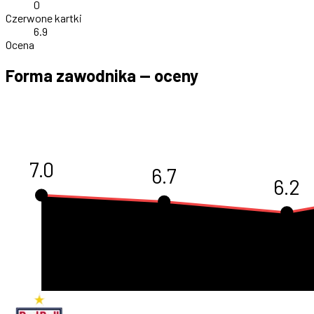
0
Czerwone kartki
6.9
Ocena
Forma zawodnika — oceny
7.0
6.7
6.2