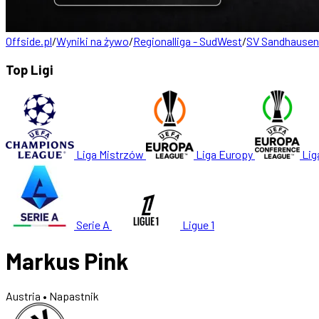
Offside.pl
/
Wyniki na żywo
/
Regionalliga - SudWest
/
SV Sandhausen
Top Ligi
Liga Mistrzów
Liga Europy
Lig
Serie A
Ligue 1
Markus Pink
Austria
• Napastnik