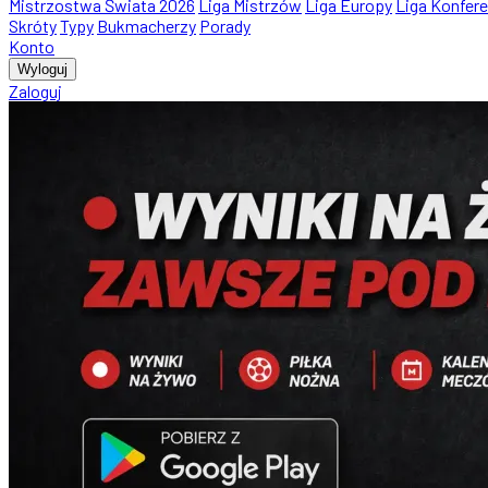
Mistrzostwa Świata 2026
Liga Mistrzów
Liga Europy
Liga Konfere
Skróty
Typy
Bukmacherzy
Porady
Konto
Wyloguj
Zaloguj