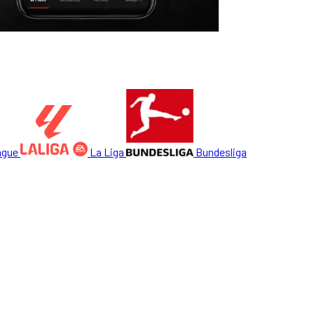
ague
La Liga
Bundesliga