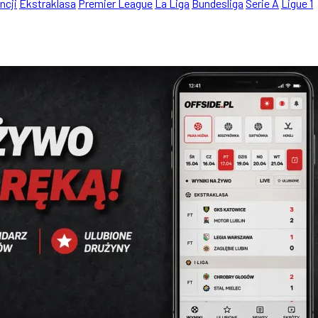
ncji
Ekstraklasa
Premier League
La Liga
Bundesliga
Serie A
Ligue 1