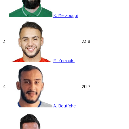
K. Merzougui
3
23
8
M. Zerrouki
4
20
7
A. Boutiche