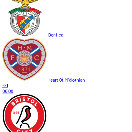
Benfica
Heart Of Midlothian
6:1
06.08