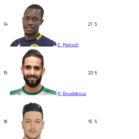
14
21
5
E. Matouti
15
20
5
R. Boudebouz
16
15
5