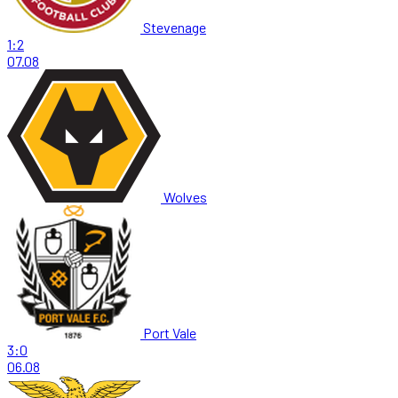
Stevenage
1:2
07.08
Wolves
Port Vale
3:0
06.08