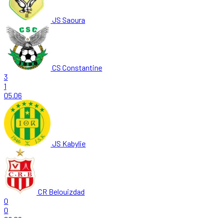
JS Saoura
CS Constantine
3
1
05.06
JS Kabylie
CR Belouizdad
0
0