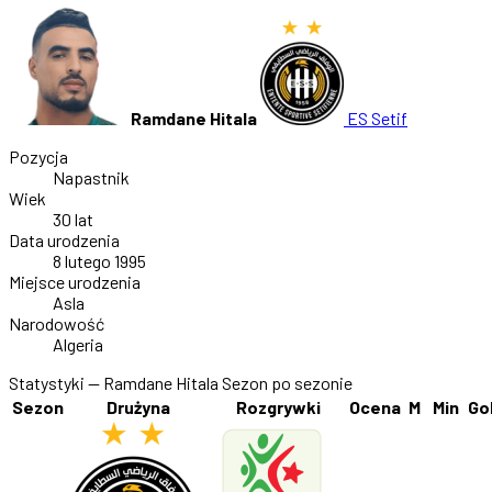
Ramdane Hitala
ES Setif
Pozycja
Napastnik
Wiek
30 lat
Data urodzenia
8 lutego 1995
Miejsce urodzenia
Asla
Narodowość
Algeria
Statystyki — Ramdane Hitala
Sezon po sezonie
Sezon
Drużyna
Rozgrywki
Ocena
M
Min
Go