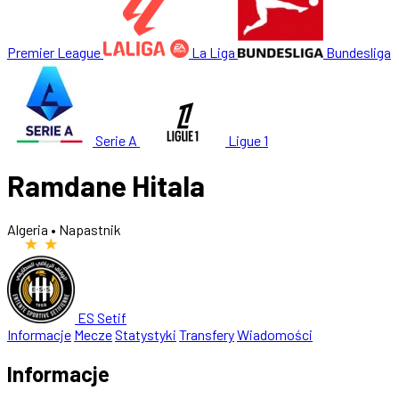
Premier League
La Liga
Bundesliga
Serie A
Ligue 1
Ramdane Hitala
Algeria
• Napastnik
ES Setif
Informacje
Mecze
Statystyki
Transfery
Wiadomości
Informacje