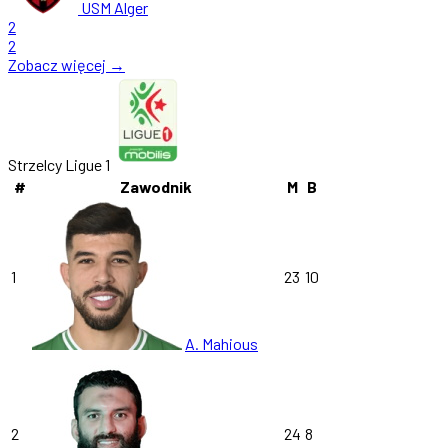
USM Alger
2
2
Zobacz więcej →
Strzelcy Ligue 1
#
Zawodnik
M
B
1
23
10
A. Mahious
2
24
8