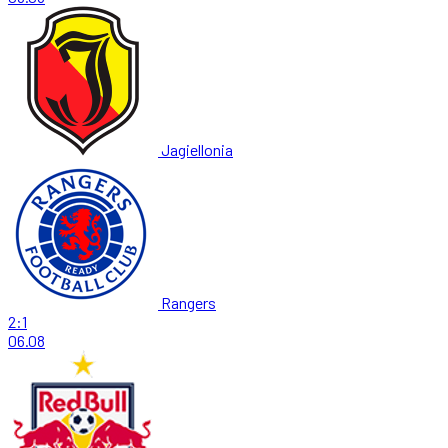
Jagiellonia
Rangers
2:1
06.08