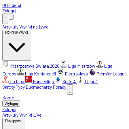
Offside
.
pl
Zaloguj
Artykuły
Wyniki na żywo
ROZGRYWKI
Mistrzostwa Świata 2026
Liga Mistrzów
Liga
Europy
Liga Konferencji
Ekstraklasa
Premier League
La Liga
Bundesliga
Serie A
Ligue 1
Skróty
Typy
Bukmacherzy
Porady
Konto
Wyloguj
Zaloguj
Artykuły
Wyniki Live
Rozgrywki