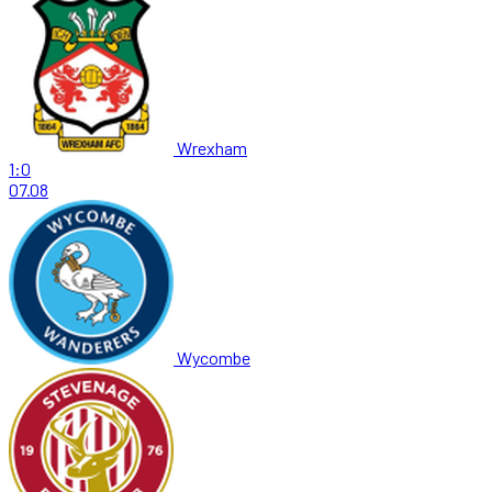
Wrexham
1:0
07.08
Wycombe