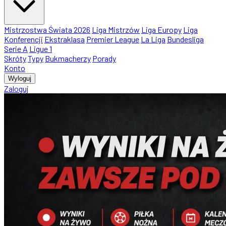
Mistrzostwa Świata 2026
Liga Mistrzów
Liga Europy
Liga
Konferencji
Ekstraklasa
Premier League
La Liga
Bundesliga
Serie A
Ligue 1
Skróty
Typy
Bukmacherzy
Porady
Konto
Wyloguj
Zaloguj