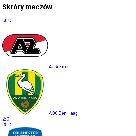
Skróty meczów
08.08
AZ Alkmaar
ADO Den Haag
2:0
08.08