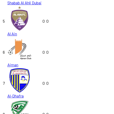
Shabab Al Ahli Dubai
5
0
0
Al Ain
6
0
0
Ajman
7
0
0
Al-Dhafra