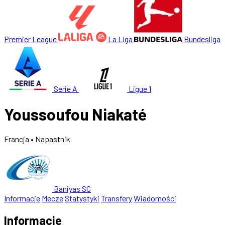
Premier League
La Liga
Bundesliga
Serie A
Ligue 1
Youssoufou Niakaté
Francja
• Napastnik
Baniyas SC
Informacje
Mecze
Statystyki
Transfery
Wiadomości
Informacje