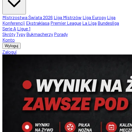
Mistrzostwa Świata 2026
Liga Mistrzów
Liga Europy
Liga
Konferencji
Ekstraklasa
Premier League
La Liga
Bundesliga
Serie A
Ligue 1
Skróty
Typy
Bukmacherzy
Porady
Konto
Wyloguj
Zaloguj