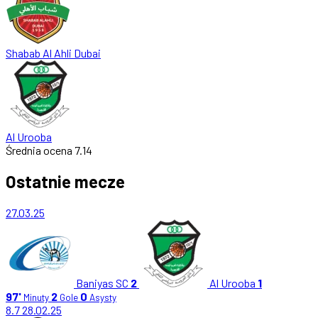
Shabab Al Ahli Dubai
Al Urooba
Średnia ocena
7.14
Ostatnie mecze
27.03.25
Baniyas SC
2
Al Urooba
1
97'
2
0
Minuty
Gole
Asysty
8.7
28.02.25