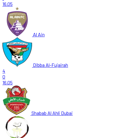
16.05
Al Ain
Dibba Al-Fujairah
4
0
16.05
Shabab Al Ahli Dubai