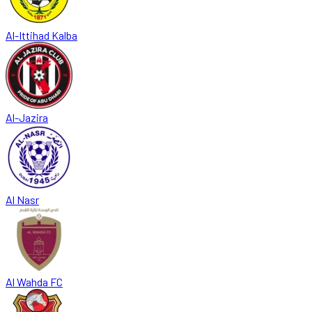
Al-Ittihad Kalba
Al-Jazira
Al Nasr
Al Wahda FC