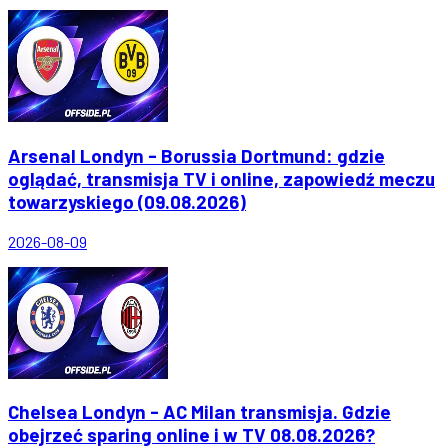
Arsenal Londyn - Borussia Dortmund: gdzie
oglądać, transmisja TV i online, zapowiedź meczu
towarzyskiego (09.08.2026)
2026-08-09
Chelsea Londyn - AC Milan transmisja. Gdzie
obejrzeć sparing online i w TV 08.08.2026?