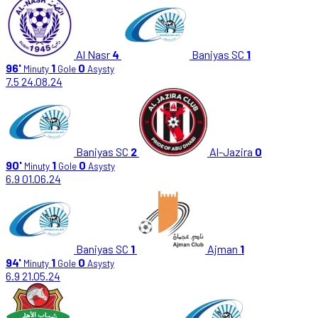
Al Nasr
4
Baniyas SC
1
96'
1
0
Minuty
Gole
Asysty
7.5
24.08.24
Baniyas SC
2
Al-Jazira
0
90'
1
0
Minuty
Gole
Asysty
6.9
01.06.24
Baniyas SC
1
Ajman
1
94'
1
0
Minuty
Gole
Asysty
6.9
21.05.24