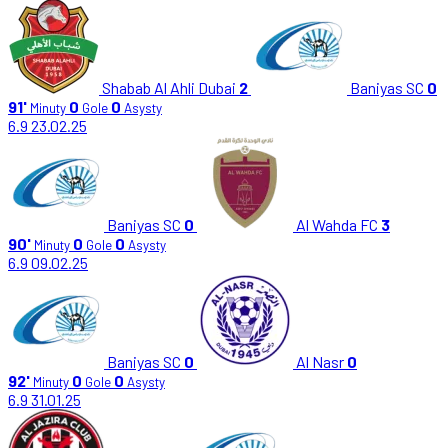
Shabab Al Ahli Dubai
2
Baniyas SC
0
91'
0
0
Minuty
Gole
Asysty
6.9
23.02.25
Baniyas SC
0
Al Wahda FC
3
90'
0
0
Minuty
Gole
Asysty
6.9
09.02.25
Baniyas SC
0
Al Nasr
0
92'
0
0
Minuty
Gole
Asysty
6.9
31.01.25