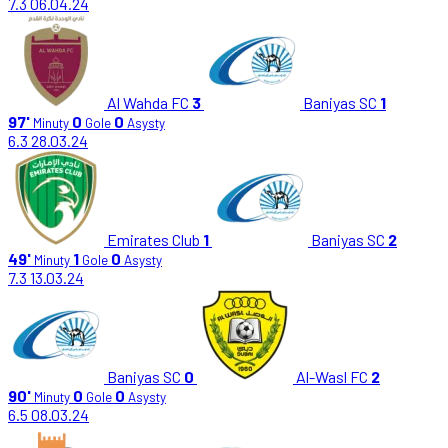
7.3
06.04.24
Al Wahda FC
3
Baniyas SC
1
97'
0
0
Minuty
Gole
Asysty
6.3
28.03.24
Emirates Club
1
Baniyas SC
2
49'
1
0
Minuty
Gole
Asysty
7.3
13.03.24
Baniyas SC
0
Al-Wasl FC
2
90'
0
0
Minuty
Gole
Asysty
6.5
08.03.24