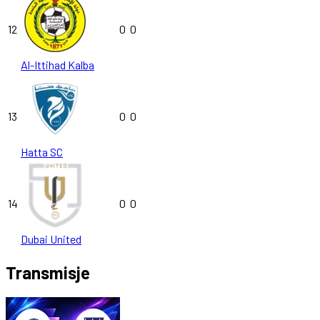
12
0
0
Al-Ittihad Kalba
13
0
0
Hatta SC
14
0
0
Dubai United
Transmisje