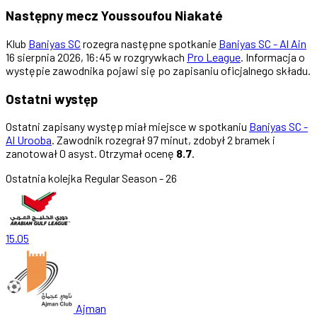
Następny mecz Youssoufou Niakaté
Klub
Baniyas SC
rozegra następne spotkanie
Baniyas SC - Al Ain
16 sierpnia 2026, 16:45 w rozgrywkach
Pro League
. Informacja o
występie zawodnika pojawi się po zapisaniu oficjalnego składu.
Ostatni występ
Ostatni zapisany występ miał miejsce w spotkaniu
Baniyas SC -
Al Urooba
. Zawodnik rozegrał 97 minut, zdobył 2 bramek i
zanotował 0 asyst. Otrzymał ocenę
8.7
.
Ostatnia kolejka
Regular Season - 26
15.05
Ajman