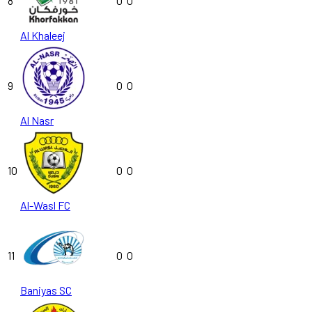
8
0
0
Al Khaleej
9
0
0
Al Nasr
10
0
0
Al-Wasl FC
11
0
0
Baniyas SC