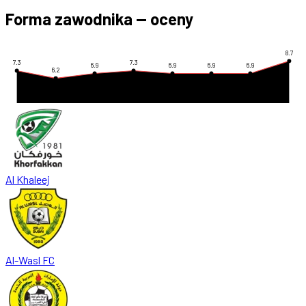
Forma zawodnika — oceny
8.7
7.3
7.3
6.9
6.9
6.9
6.9
6.2
Al Khaleej
Al-Wasl FC