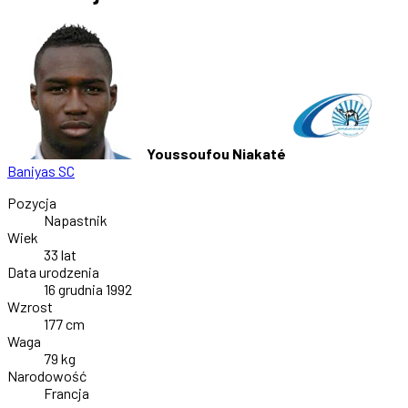
Youssoufou Niakaté
Baniyas SC
Pozycja
Napastnik
Wiek
33 lat
Data urodzenia
16 grudnia 1992
Wzrost
177 cm
Waga
79 kg
Narodowość
Francja