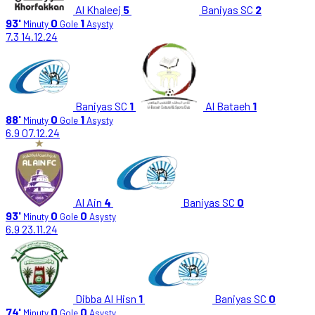
Al Khaleej
5
Baniyas SC
2
93'
0
1
Minuty
Gole
Asysty
7.3
14.12.24
Baniyas SC
1
Al Bataeh
1
88'
0
1
Minuty
Gole
Asysty
6.9
07.12.24
Al Ain
4
Baniyas SC
0
93'
0
0
Minuty
Gole
Asysty
6.9
23.11.24
Dibba Al Hisn
1
Baniyas SC
0
74'
0
0
Minuty
Gole
Asysty