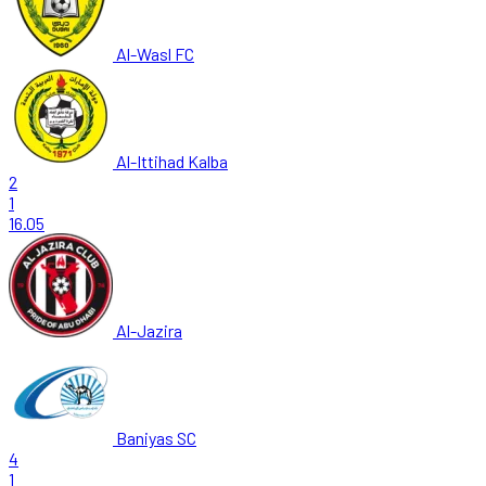
Al-Wasl FC
Al-Ittihad Kalba
2
1
16.05
Al-Jazira
Baniyas SC
4
1