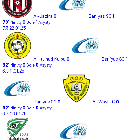
Al-Jazira
0
Baniyas SC
1
79'
0
1
Minuty
Gole
Asysty
7.3
22.01.25
Al-Ittihad Kalba
0
Baniyas SC
1
92'
0
0
Minuty
Gole
Asysty
6.9
11.01.25
Baniyas SC
0
Al-Wasl FC
0
92'
0
0
Minuty
Gole
Asysty
6.2
06.01.25