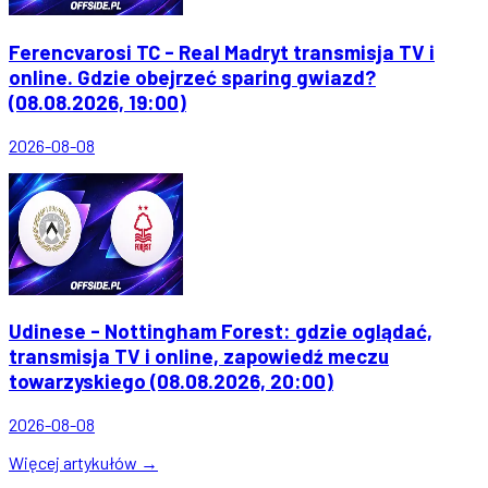
Ferencvarosi TC - Real Madryt transmisja TV i
online. Gdzie obejrzeć sparing gwiazd?
(08.08.2026, 19:00)
2026-08-08
Udinese - Nottingham Forest: gdzie oglądać,
transmisja TV i online, zapowiedź meczu
towarzyskiego (08.08.2026, 20:00)
2026-08-08
Więcej artykułów →