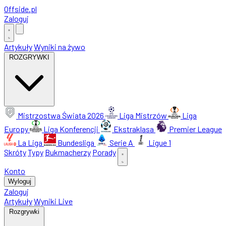
Offside
.
pl
Zaloguj
Artykuły
Wyniki na żywo
ROZGRYWKI
Mistrzostwa Świata 2026
Liga Mistrzów
Liga
Europy
Liga Konferencji
Ekstraklasa
Premier League
La Liga
Bundesliga
Serie A
Ligue 1
Skróty
Typy
Bukmacherzy
Porady
Konto
Wyloguj
Zaloguj
Artykuły
Wyniki Live
Rozgrywki