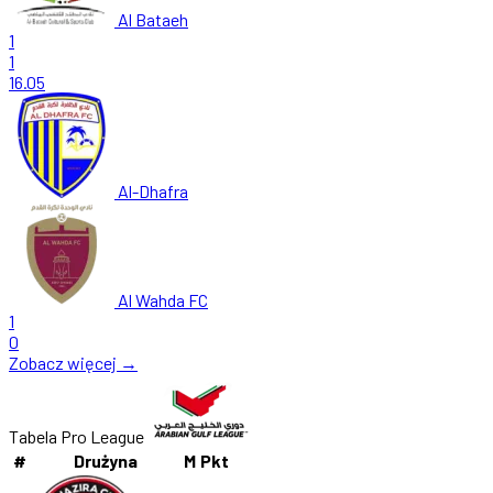
Al Bataeh
1
1
16.05
Al-Dhafra
Al Wahda FC
1
0
Zobacz więcej →
Tabela Pro League
#
Drużyna
M
Pkt