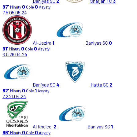
Baniyas SC
2
Sharjah FC
3
97'
0
0
Minuty
Gole
Asysty
7.5
05.05.24
Al-Jazira
1
Baniyas SC
0
91'
0
0
Minuty
Gole
Asysty
6.9
26.04.24
Baniyas SC
4
Hatta SC
2
82'
0
1
Minuty
Gole
Asysty
7.2
21.04.24
Al Khaleej
2
Baniyas SC
1
96'
0
0
Minuty
Gole
Asysty