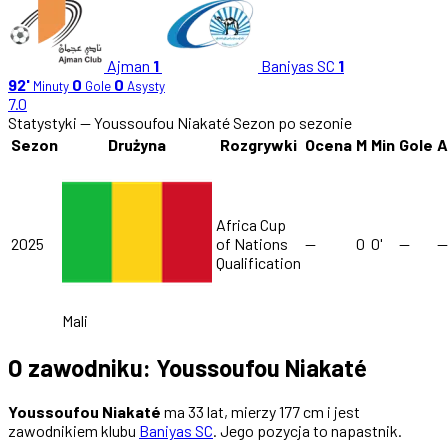
Ajman
1
Baniyas SC
1
92'
0
0
Minuty
Gole
Asysty
7.0
Statystyki — Youssoufou Niakaté
Sezon po sezonie
Sezon
Drużyna
Rozgrywki
Ocena
M
Min
Gole
A
Africa Cup
2025
of Nations
—
0
0'
—
—
Qualification
Mali
O zawodniku: Youssoufou Niakaté
Youssoufou Niakaté
ma 33 lat, mierzy 177 cm i jest
zawodnikiem klubu
Baniyas SC
. Jego pozycja to napastnik.