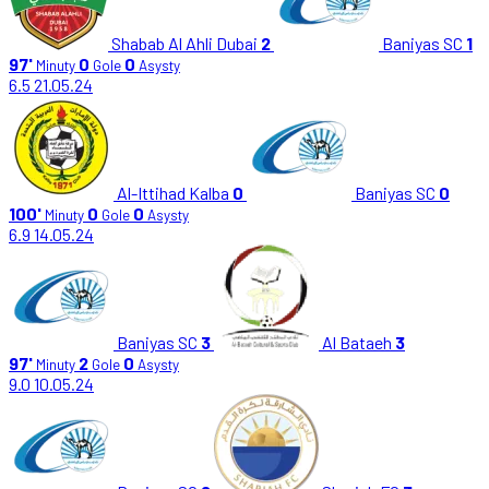
Shabab Al Ahli Dubai
2
Baniyas SC
1
97'
0
0
Minuty
Gole
Asysty
6.5
21.05.24
Al-Ittihad Kalba
0
Baniyas SC
0
100'
0
0
Minuty
Gole
Asysty
6.9
14.05.24
Baniyas SC
3
Al Bataeh
3
97'
2
0
Minuty
Gole
Asysty
9.0
10.05.24