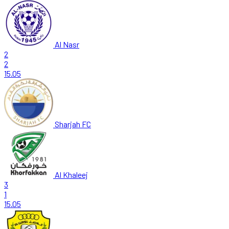
Al Nasr
2
2
15.05
Sharjah FC
Al Khaleej
3
1
15.05