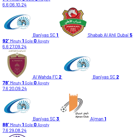
6.6
06.10.24
Baniyas SC
1
Shabab Al Ahli Dubai
5
92'
1
0
Minuty
Gole
Asysty
6.6
27.09.24
Al Wahda FC
2
Baniyas SC
2
78'
1
0
Minuty
Gole
Asysty
7.6
20.09.24
Baniyas SC
3
Ajman
1
88'
1
0
Minuty
Gole
Asysty
7.6
29.08.24