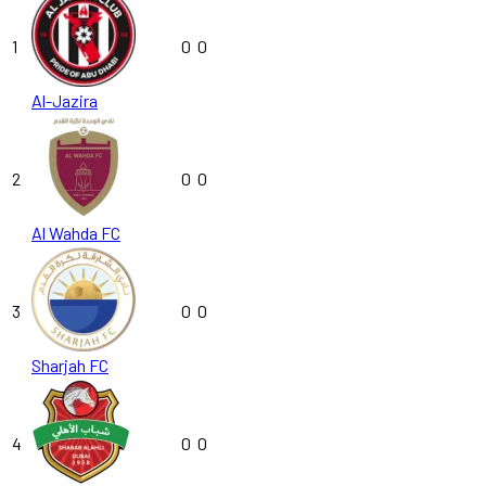
1
0
0
Al-Jazira
2
0
0
Al Wahda FC
3
0
0
Sharjah FC
4
0
0