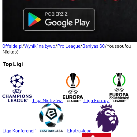
Offside.pl
/
Wyniki na żywo
/
Pro League
/
Baniyas SC
/
Youssoufou
Niakaté
Top Ligi
Liga Mistrzów
Liga Europy
Liga Konferencji
Ekstraklasa