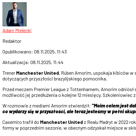
Adam Mielecki
Redaktor
Opublikowano:
08.11.2025, 11:43
Aktualizacja:
08.11.2025, 11:44
Trener
Manchester United
, Rúben Amorim, uspokaja kibiców w 
dotyczących przyszłości brazylijskiego pomocnika.
Przed meczem Premier League z Tottenhamem, Amorim odniósł si
możliwość jej przedłużenia o kolejne 12 miesięcy. Szkoleniowiec za
W rozmowie z mediami Amorim stwierdził:
"Moim celem jest dal
co wydarzy się w przyszłości, ale teraz jesteśmy w pełni skup
Casemiro trafił do
Manchester United
z Realu Madryt w 2022 ro
formy w poprzednim sezonie, w obecnym odzyskał miejsce w skład