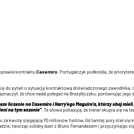
sprawie kontraktu
Casemiro
. Portugalczyk podkreśla, że priorytet
ę do pytań o sytuację kontraktową doświadczonego zawodnika. U
znaczył, że chce nadal polegać na Brazylijczyku, porównując jego syt
sze liczenie na Casemiro i Harry'ego Maguire'a, którzy obaj mie
ieni na tym sezonie"
. Te słowa pokazują, że trener skupia się na t
ku za kwotę sięgającą 70 milionów funtów. Od tamtej pory stał si
zie, tworząc solidny duet z Bruno Fernandesem i przyczyniając si