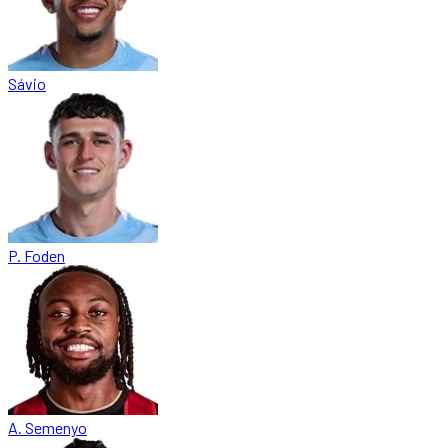
Sávio
P. Foden
A. Semenyo