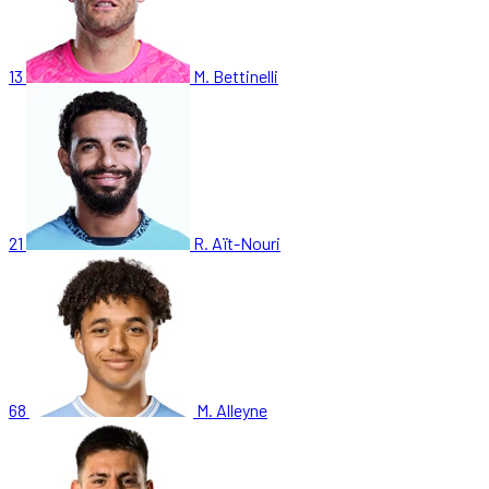
13
M. Bettinelli
21
R. Aït-Nouri
68
M. Alleyne