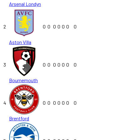
Arsenal Londyn
2
0
0
0
0
0
0
0
Aston Villa
3
0
0
0
0
0
0
0
Bournemouth
4
0
0
0
0
0
0
0
Brentford