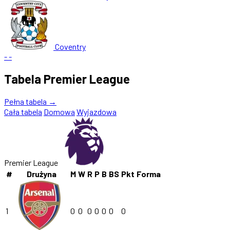
Coventry
-
-
Tabela Premier League
Pełna tabela →
Cała tabela
Domowa
Wyjazdowa
Premier League
#
Drużyna
M
W
R
P
B
BS
Pkt
Forma
1
0
0
0
0
0
0
0