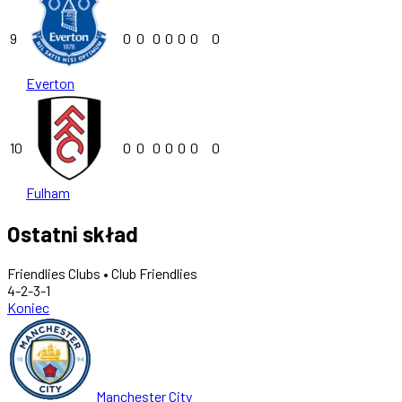
9
0
0
0
0
0
0
0
Everton
10
0
0
0
0
0
0
0
Fulham
Ostatni skład
Friendlies Clubs • Club Friendlies
4-2-3-1
Koniec
Manchester City