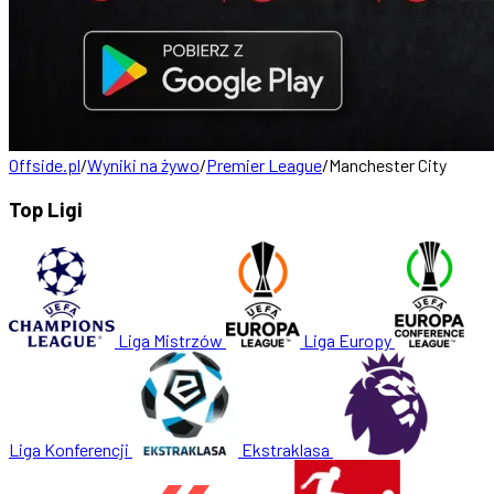
Offside.pl
/
Wyniki na żywo
/
Premier League
/
Manchester City
Top Ligi
Liga Mistrzów
Liga Europy
Liga Konferencji
Ekstraklasa