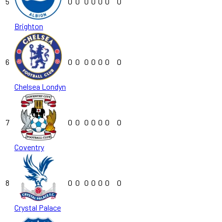
5
0
0
0
0
0
0
0
Brighton
6
0
0
0
0
0
0
0
Chelsea Londyn
7
0
0
0
0
0
0
0
Coventry
8
0
0
0
0
0
0
0
Crystal Palace