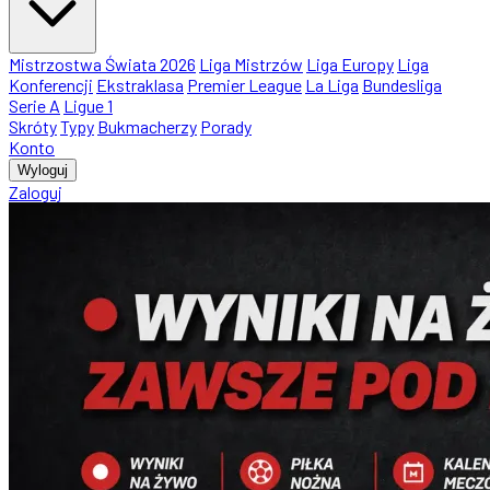
Mistrzostwa Świata 2026
Liga Mistrzów
Liga Europy
Liga
Konferencji
Ekstraklasa
Premier League
La Liga
Bundesliga
Serie A
Ligue 1
Skróty
Typy
Bukmacherzy
Porady
Konto
Wyloguj
Zaloguj