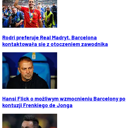
Rodri preferuje Real Madryt. Barcelona
kontaktowała się z otoczeniem zawodnika
Hansi Flick o możliwym wzmocnieniu Barcelony po
kontuzji Frenkiego de Jonga