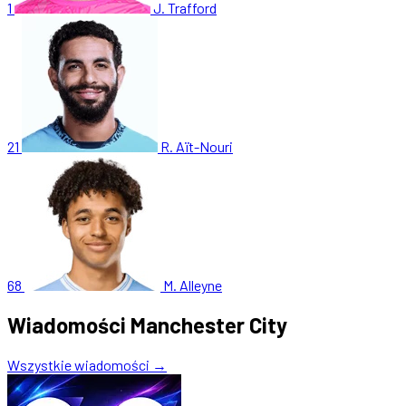
1
J. Trafford
21
R. Aït-Nouri
68
M. Alleyne
Wiadomości Manchester City
Wszystkie wiadomości →