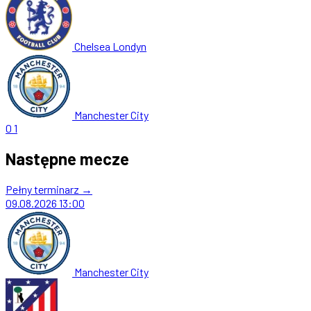
Chelsea Londyn
Manchester City
0
1
Następne mecze
Pełny terminarz →
09.08.2026
13:00
Manchester City