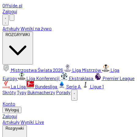
Offside
.
pl
Zaloguj
Artykuły
Wyniki na żywo
ROZGRYWKI
Mistrzostwa Świata 2026
Liga Mistrzów
Liga
Europy
Liga Konferencji
Ekstraklasa
Premier League
La Liga
Bundesliga
Serie A
Ligue 1
Skróty
Typy
Bukmacherzy
Porady
Konto
Wyloguj
Zaloguj
Artykuły
Wyniki Live
Rozgrywki