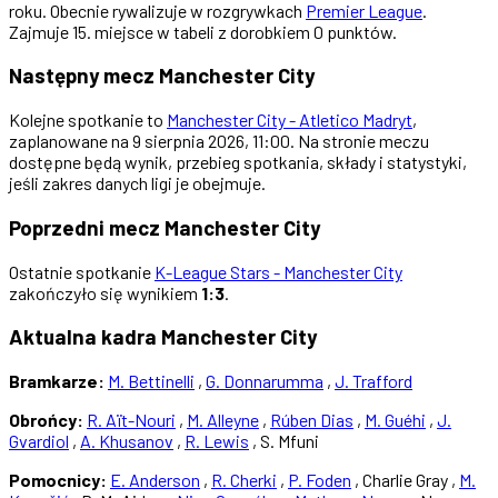
roku. Obecnie rywalizuje w rozgrywkach
Premier League
.
Zajmuje 15. miejsce w tabeli z dorobkiem 0 punktów.
Następny mecz Manchester City
Kolejne spotkanie to
Manchester City - Atletico Madryt
,
zaplanowane na 9 sierpnia 2026, 11:00. Na stronie meczu
dostępne będą wynik, przebieg spotkania, składy i statystyki,
jeśli zakres danych ligi je obejmuje.
Poprzedni mecz Manchester City
Ostatnie spotkanie
K-League Stars - Manchester City
zakończyło się wynikiem
1:3
.
Aktualna kadra Manchester City
Bramkarze:
M. Bettinelli
,
G. Donnarumma
,
J. Trafford
Obrońcy:
R. Aït-Nouri
,
M. Alleyne
,
Rúben Dias
,
M. Guéhi
,
J.
Gvardiol
,
A. Khusanov
,
R. Lewis
, S. Mfuni
Pomocnicy:
E. Anderson
,
R. Cherki
,
P. Foden
, Charlie Gray ,
M.