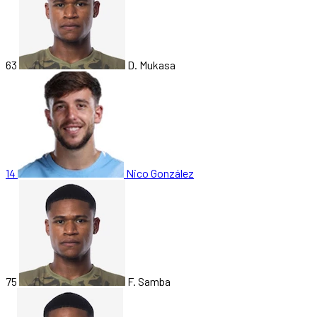
63
D. Mukasa
14
Nico González
75
F. Samba