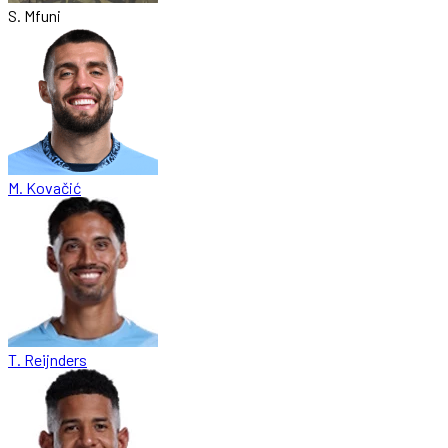
S. Mfuni
M. Kovačić
T. Reijnders