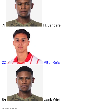
71
M. Sangare
22
Vitor Reis
84
Jack Wint