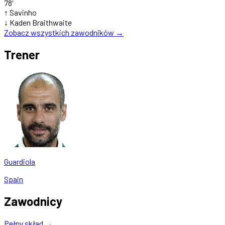
78'
↑
Savinho
↓
Kaden Braithwaite
Zobacz wszystkich zawodników →
Trener
Guardiola
Spain
Zawodnicy
Pełny skład →