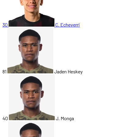
30
C. Echeverri
81
Jaden Heskey
40
J. Monga