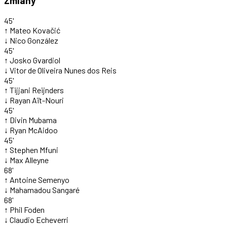
Zmiany
45'
↑
Mateo Kovačić
↓
Nico González
45'
↑
Josko Gvardiol
↓
Vitor de Oliveira Nunes dos Reis
45'
↑
Tijjani Reijnders
↓
Rayan Aït-Nouri
45'
↑
Divin Mubama
↓
Ryan McAidoo
45'
↑
Stephen Mfuni
↓
Max Alleyne
68'
↑
Antoine Semenyo
↓
Mahamadou Sangaré
68'
↑
Phil Foden
↓
Claudio Echeverri